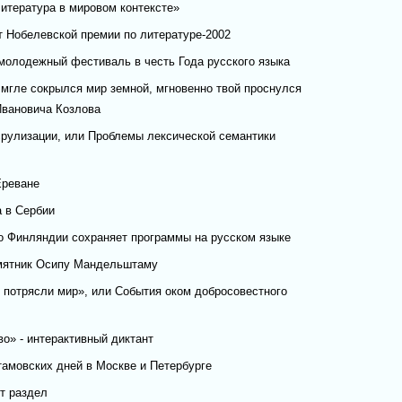
итература в мировом контексте»
т Нобелевской премии по литературе-2002
 молодежный фестиваль в честь Года русского языка
 мгле сокрылся мир земной, мгновенно твой проснулся
Ивановича Козлова
рулизации, или Проблемы лексической семантики
реване
а в Сербии
о Финляндии сохраняет программы на русском языке
амятник Осипу Мандельштаму
 потрясли мир», или События оком добросовестного
о» - интерактивный диктант
мовских дней в Москве и Петербурге
т раздел