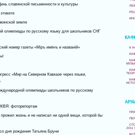
День славянской письменности и культуры
ЛЕ
РЕ
 этикете
ИН
кинской земле
й олимпиады по русскому языку для школьников СНГ
КАФ
кий номер газеты «Мiръ имёнъ и названiй»
К 
КА
н!
КА
МУЗЫ
КА
ТЕОР
гресс «Мир на Северном Кавказе через языки,
КА
»
ИСТО
еждународной олимпиады школьников по русскому
АРХ
МКВЯ: фоторепортаж
ПРА
 прожил жизнь и не написал ни одной вещи, которой бы
ПЕ
СТО
2011 
 со дня рождения Татьяна Бруни
ВС