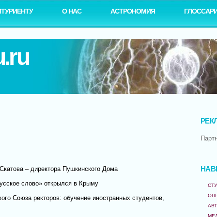
ИТУРИЕНТУ
О НАС
АСТРОНОМИЯ
ГЛОССАР
.ru
РЕК
Парт
Скатова – директора Пушкинского Дома
НАВ
усское слово» открылся в Крыму
СТУ
ОП
кого Союза ректоров: обучение иностранных студентов,
АВ
МЕ