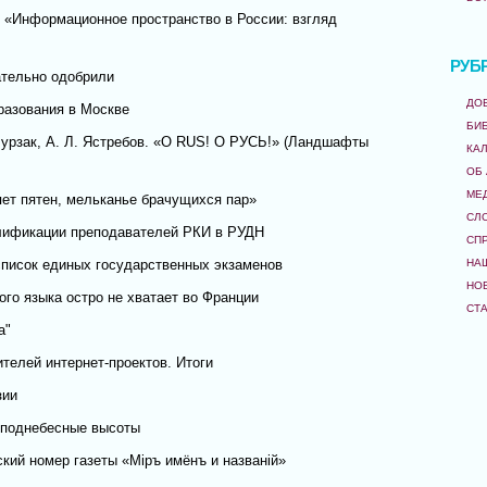
 «Информационное пространство в России: взгляд
РУБ
ательно одобрили
ДО
разования в Москве
БИ
Мурзак, А. Л. Ястребов. «O RUS! О РУСЬ!» (Ландшафты
КА
ОБ
МЕ
пет пятен, мельканье брачущихся пар»
СЛ
лификации преподавателей РКИ в РУДН
СП
писок единых государственных экзаменов
НА
НО
го языка остро не хватает во Франции
СТ
а"
телей интернет-проектов. Итоги
зии
: поднебесные высоты
кий номер газеты «Мiръ имёнъ и названiй»