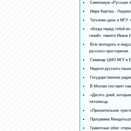
Cимпозиум «Русская л
Имре Кертеш - Лауреа
Татьянин день в МГУ:
«Когда перед тобой во
гений»: памяти Ивана 
Всю молодось в индус
русского просторечия.
Семинар ЦМО МГУ в Е
Неделя русского язык
Государственное ради
В Москве поставят п
«Десять дней, которые
летописца
«Пронзительное чувств
Программа Мандельшта
Грамотные обои: откры