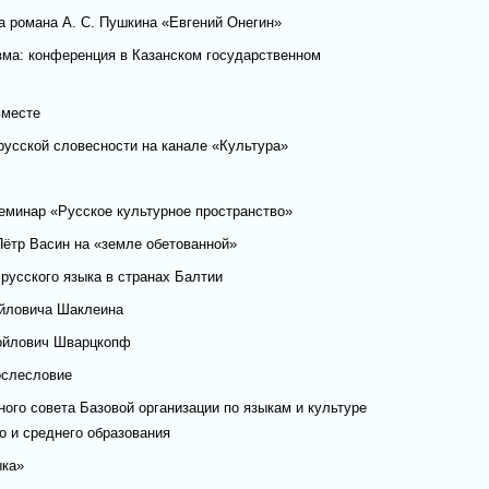
а романа А. С. Пушкина «Евгений Онегин»
ма: конференция в Казанском государственном
вместе
русской словесности на канале «Культура»
минар «Русское культурное пространство»
Пётр Васин на «земле обетованной»
русского языка в странах Балтии
йловича Шаклеина
ойлович Шварцкопф
ослесловие
ого совета Базовой организации по языкам и культуре
 и среднего образования
ыка»