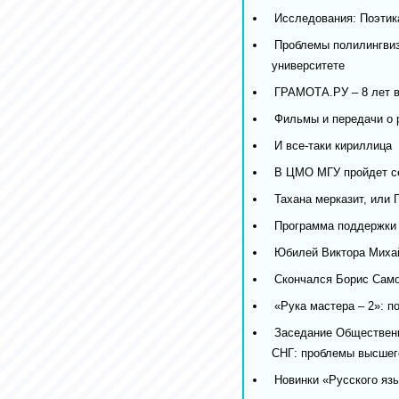
Исследования: Поэтик
Проблемы полилингвиз
университете
ГРАМОТА.РУ – 8 лет 
Фильмы и передачи о 
И все-таки кириллица
В ЦМО МГУ пройдет се
Тахана мерказит, или 
Программа поддержки 
Юбилей Виктора Миха
Скончался Борис Сам
«Рука мастера – 2»: п
Заседание Общественн
СНГ: проблемы высшего
Новинки «Русского яз