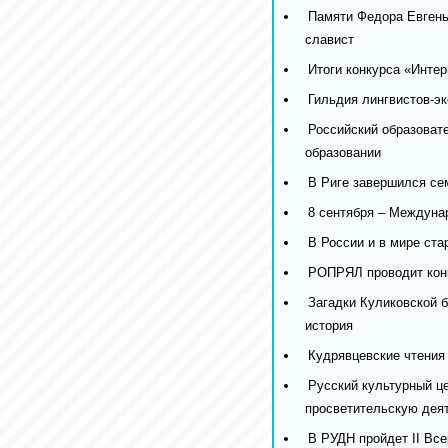
Памяти Федора Евгень
славист
Итоги конкурса «Инте
Гильдия лингвистов-эк
Российский образоват
образовании
В Риге завершился се
8 сентября – Междуна
В России и в мире ста
РОПРЯЛ проводит конк
Загадки Куликовской 
история
Кудрявцевские чтения 
Русский культурный це
просветительскую дея
В РУДН пройдет II Вс