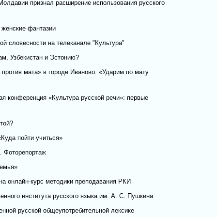
Молдавии признал расширение использования русского
 женские фантазии
ой словесности на телеканале "Культура"
ам, Узбекистан и Эстонию?
 против мата» в городе Иваново: «Ударим по мату
я конференция «Культура русской речи»: первые
той?
«Куда пойти учиться»
и. Фоторепортаж
семья»
на онлайн-курс методики преподавания РКИ
енного института русского языка им. А. С. Пушкина
енной русской общеупотребительной лексике