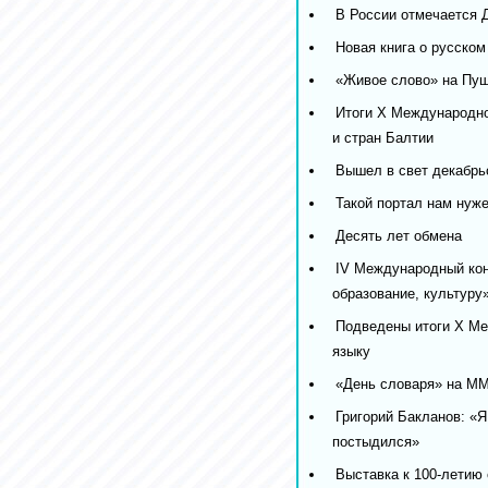
В России отмечается 
Новая книга о русском
«Живое слово» на Пуш
Итоги X Международно
и стран Балтии
Вышел в свет декабрьс
Такой портал нам нуже
Десять лет обмена
IV Международный кон
образование, культуру
Подведены итоги Х М
языку
«День словаря» на М
Григорий Бакланов: «Я
постыдился»
Выставка к 100-летию