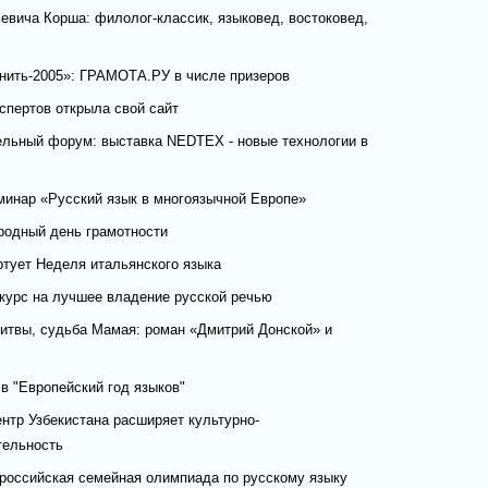
евича Корша: филолог-классик, языковед, востоковед,
рнить-2005»: ГРАМОТА.РУ в числе призеров
спертов открыла свой сайт
ельный форум: выставка NEDTEX - новые технологии в
минар «Русский язык в многоязычной Европе»
родный день грамотности
ртует Неделя итальянского языка
урс на лучшее владение русской речью
битвы, судьба Мамая: роман «Дмитрий Донской» и
в "Европейский год языков"
нтр Узбекистана расширяет культурно-
тельность
ероссийская семейная олимпиада по русскому языку