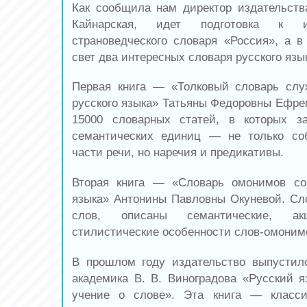
Как сообщила нам директор издательст
Кайнарская, идет подготовка к 
страноведческого словаря «Россия», а 
свет два интересных словаря русского язы
Первая книга — «Толковый словарь слу
русского языка» Татьяны Федоровны Ефр
15000 словарных статей, в которых з
семантических единиц — не только со
части речи, но наречия и предикативы.
Вторая книга — «Словарь омонимов сов
языка» Антонины Павловны Окуневой. Сл
слов, описаны семантические, акц
стилистические особенности слов-омоним
В прошлом году издательство выпустил
академика В. В. Виноградова «Русский я
учение о слове». Эта книга — класси