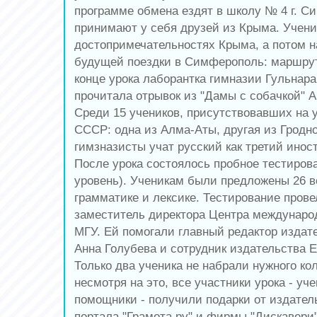
программе обмена ездят в школу № 4 г. С
принимают у себя друзей из Крыма. Учени
достопримечательностях Крыма, а потом 
будущей поездки в Симферополь: маршрут,
конце урока лаборантка гимназии Гульнара
прочитала отрывок из "Дамы с собачкой" А.
Среди 15 учеников, присутствовавших на у
СССР: одна из Алма-Аты, другая из Гродн
гимзназисты учат русский как третий инос
После урока состоялось пробное тестиров
уровень). Ученикам были предложены 26 в
грамматике и лексике. Тестирование прове
заместитель директора Центра междунаро
МГУ. Ей помогали главный редактор издате
Анна Голубева и сотрудник издательства 
Только два ученика не набрали нужного ко
несмотря на это, все участники урока - уче
помощники - получили подарки от издатель
портала "Грамота.ру" и фирмы "Дискавери"