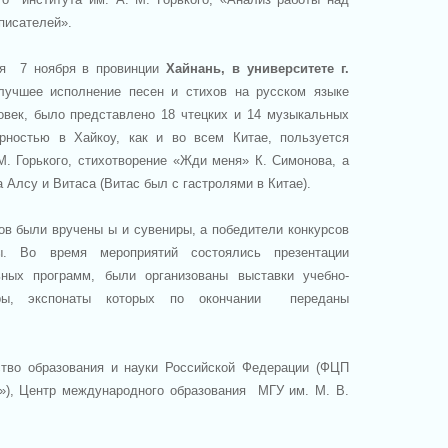
писателей».
ия 7 ноября в провинции
Хайнань, в университете г.
лучшее исполнение песен и стихов на русском языке
век, было представлено 18 чтецких и 14 музыкальных
рностью в Хайкоу, как и во всем Китае, пользуется
М. Горького, стихотворение «Жди меня» К. Симонова, а
а Алсу и Витаса (Витас был с гастролями в Китае).
ов были вручены ы и сувениры, а победители конкурсов
ы. Во время мероприятий состоялись презентации
ьных программ, были организованы выставки учебно-
уры, экспонаты которых по окончании переданы
ство образования и науки Российской Федерации (ФЦП
»), Центр международного образования МГУ им. М. В.