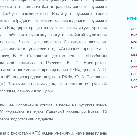
иверситета – одна из баз по распространению русского
Сюйцзе, замдиректора Института русского языка
РУБ
итета; «Традиция и изюминка преподавания русского
 Лю Инь, директор Центра русского языка и культуры при
ДО
д к обучению русскому языку в китайской аудитории
БИ
лологов», Чжао Цюе, директор Института славянских
КА
дагогического университета; «Активные процессы в
ОБ
МЕ
ыке», В. А. Степаненко, доктор пед. н.; «Проблемы
СЛ
языковой политики в России», В. С. Елистратов,
СП
ысла и понимания в преподавании РКИ», доцент А. П.
НА
стный”: радиопередачи на уроках РКИ», Ю. А. Сафонова,
НО
р.). Закончился первый день, как и полагается, русской
СТ
песнями, стихами и танцами.
 лучшее исполнение стихов и песен на русском языке
80 студентов из вузов Северной провинции Китая. 19
меров подготовили студенты.
реча с русистами ХПУ, обмен мнениями, намечены планы