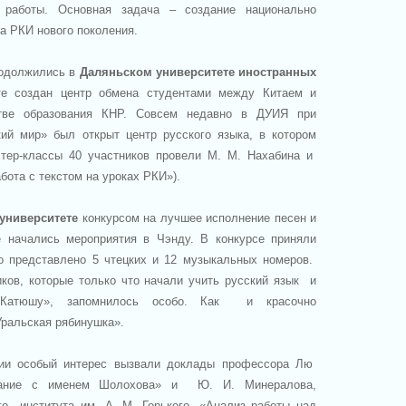
 работы. Основная задача – создание национально
а РКИ нового поколения.
родолжились в
Даляньском университете иностранных
 создан центр обмена студентами между Китаем и
тве образования КНР. Совсем недавно в ДУИЯ при
ий мир» был открыт центр русского языка, в котором
тер-классы 40 участников провели М. М. Нахабина и
бота с текстом на уроках РКИ»).
университете
конкурсом на лучшее исполнение песен и
е начались мероприятия в Чэнду. В конкурсе приняли
о представлено 5 чтецких и 12 музыкальных номеров.
ков, которые только что начали учить русский язык и
«Катюшу», запомнилось особо. Как и красочно
Уральская рябинушка».
ии особый интерес вызвали доклады профессора Лю
дание с именем Шолохова» и Ю. И. Минералова,
о института им. А. М. Горького, «Анализ работы над