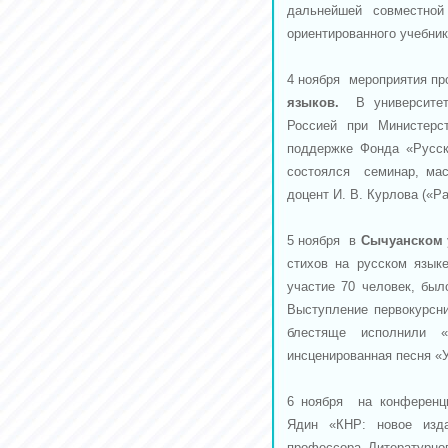
дальнейшей совместной
ориентированного учебник
4 ноября мероприятия п
языков.
В университете
Россией при Министерс
поддержке Фонда «Русск
состоялся семинар, мас
доцент И. В. Курлова («Ра
5 ноября в
Сычуанском 
стихов на русском язык
участие 70 человек, был
Выступление первокурсни
блестяще исполнили 
инсценированная песня «
6 ноября на конференц
Ядин «КНР: новое из
профессора Литературног