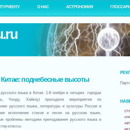
ИТУРИЕНТУ
О НАС
АСТРОНОМИЯ
ГЛОССАР
.ru
РЕК
в Китае: поднебесные высоты
Парт
 русского языка в Китае. 1-8 ноября в четырех городах
нь, Чэнду, Хайкоу) проходили мероприятия по
НАВ
нию русского языка, литературы и культуры России в
СТУ
ее исполнение стихов и песен на русском языке,
ОП
е проблемы методики преподавания русского языка в
АВ
стер-классы.
МЕ