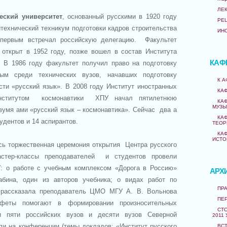
ЛЕ
еский университет
, основанный русскими в 1920 году
РЕ
итехнический техникум подготовки кадров строительства
ИН
первым встречал российскую делегацию. Факультет
открыт в 1952 году, позже вошел в состав Института
КАФ
 В 1986 году факультет получил право на подготовку
ым среди технических вузов, начавших подготовку
К 
сти «русский язык». В 2008 году Институт иностранных
КА
Институтом космонавтики ХПУ начал пятилетнюю
КА
МУЗЫ
двумя ами «русский язык – космонавтика». Сейчас два а
КА
удентов и 14 аспирантов.
ТЕОР
КА
ИСТО
сь торжественная церемония открытия Центра русского
стер-классы преподавателей и студентов провели
 о работе с учебным комплексом «Дорога в Россию»
АРХ
бина, один из авторов учебника; о видах работ по
ПРА
 рассказала преподаватель ЦМО МГУ А. В. Вольнова
ПЕ
нфеты помогают в формировании произносительных
СТО
ли пяти российских вузов и десяти вузов Северной
2011 
ли на конференции (темы докладов: «Институт русского
ВС