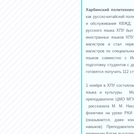
Харбинский политехнич
как русско-китайский пол
и обслуживания КВЖД, 
русского языка ХПУ был 
иностранных языков ХПУ.
магистров и стал перв
магистров по специально
языков совместно с 
подготовку студентов с 
готовятся получить 112 ст
1 ноября в ХПУ состояла
языка и культуры. Ма
преподаватели ЦМО МГУ:
рассказала М. М. Наха
фонетике на уроке РКИ
(оказывается, даже ко
навыков). Преподавате
провинции Китая выступи