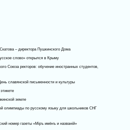
Скатова – директора Пушкинского Дома
усское слово» открылся в Крыму
кого Союза ректоров: обучение иностранных студентов,
День славянской письменности и культуры
 этикете
кинской земле
й олимпиады по русскому языку для школьников СНГ
кий номер газеты «Мiръ имёнъ и названiй»