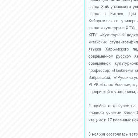
языка Хэйлунзянского ун
языка в Китае», Цзя 
Хэйлунзянского универс
языка и культуры в ХПУ»,
ХПУ; «Культурный подхо
китайских студентов-фи
языков Харбинского пе
современном русском яз
совеменной культурно-
профессор; «Проблемы см
Забровский; «”Русский у
РГРК «Голос России», и д
вечеринкой с угощением, 
2 ноября в конкурсе на
приняли участие более 
чтецких и 17 песенных но
3 ноября состоялась вст