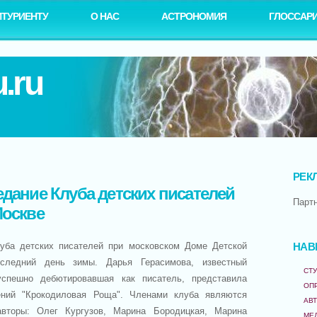
ИТУРИЕНТУ
О НАС
АСТРОНОМИЯ
ГЛОССАР
.ru
РЕК
дание Клуба детских писателей
Парт
Москве
уба детских писателей при московском Доме Детской
НАВ
следний день зимы. Дарья Герасимова, известный
СТУ
успешно дебютировавшая как писатель, представила
ОП
ений "Крокодиловая Роща". Членами клуба являются
АВ
вторы: Олег Кургузов, Марина Бородицкая, Марина
МЕ