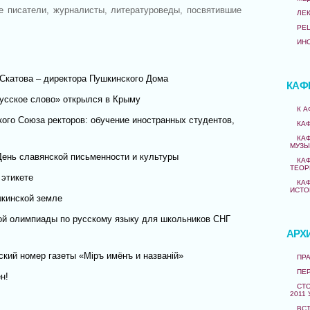
е писатели, журналисты, литературоведы, посвятившие
ЛЕ
РЕ
ИН
Скатова – директора Пушкинского Дома
КАФ
усское слово» открылся в Крыму
К 
кого Союза ректоров: обучение иностранных студентов,
КА
КА
МУЗЫ
День славянской письменности и культуры
КА
ТЕОР
 этикете
КА
ИСТО
кинской земле
й олимпиады по русскому языку для школьников СНГ
АРХ
кий номер газеты «Мiръ имёнъ и названiй»
ПРА
ПЕ
н!
СТО
2011 
ВС