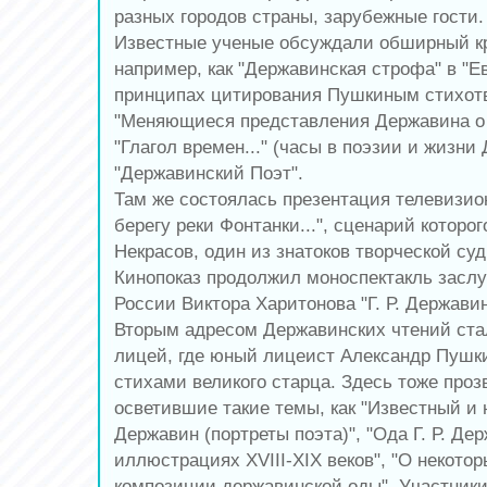
разных городов страны, зарубежные гости.
Известные ученые обсуждали обширный кру
например, как "Державинская строфа" в "Е
принципах цитирования Пушкиным стихот
"Меняющиеся представления Державина о 
"Глагол времен..." (часы в поэзии и жизни
"Державинский Поэт".
Там же состоялась презентация телевизио
берегу реки Фонтанки...", сценарий которо
Некрасов, один из знатоков творческой су
Кинопоказ продолжил моноспектакль заслу
России Виктора Харитонова "Г. Р. Державин
Вторым адресом Державинских чтений ста
лицей, где юный лицеист Александр Пушк
стихами великого старца. Здесь тоже проз
осветившие такие темы, как "Известный и
Державин (портреты поэта)", "Ода Г. Р. Де
иллюстрациях ХVIII-ХIХ веков", "О некото
композиции державинской оды". Участник