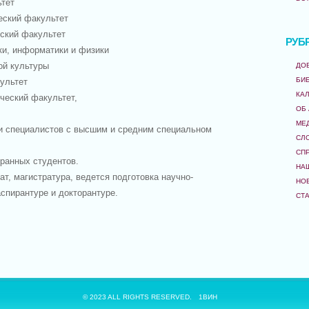
тет
кий факультет
кий факультет
РУБ
 информатики и физики
 культуры
ДО
БИ
льтет
КА
ский факультет,
ОБ
МЕ
пециалистов с высшим и средним специальном
СЛ
СП
нных студентов.
НА
, магистратура, ведется подготовка научно-
НО
аспирантуре и докторантуре.
СТ
© 2023 ALL RIGHTS RESERVED.
1ВИН