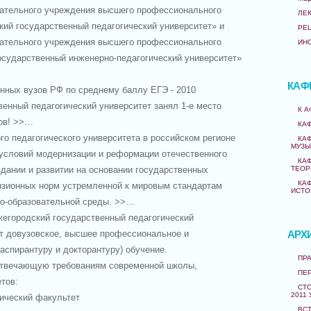
вательного учреждения высшего профессионального
ЛЕ
кий государственный педагогический университет» и
РЕ
вательного учреждения высшего профессионального
ИН
осударственный инженерно-педагогический университет»
КАФ
ных вузов РФ по среднему баллу ЕГЭ - 2010
енный педагогический университет занял 1-е место
К 
зов! >>…
КА
 педагогического университета в российском регионе
КА
МУЗЫ
 условий модернизации и реформации отечественного
КА
здании и развитии на основании государственных
ТЕОР
КА
нзионных норм устремленной к мировым стандартам
ИСТО
но-образовательной среды. >>…
городский государственный педагогический
т довузовское, высшее профессиональное и
АРХ
аспирантуру и докторантуру) обучение.
ПРА
твечающую требованиям современной школы,
ПЕ
тов:
СТО
2011 
еский факультет
ВС