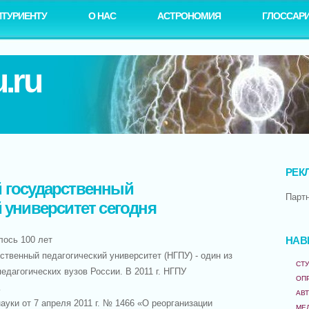
ИТУРИЕНТУ
О НАС
АСТРОНОМИЯ
ГЛОССАР
.ru
РЕК
 государственный
Парт
 университет сегодня
илось 100 лет
НАВ
венный педагогический университет (НГПУ) - один из
СТУ
едагогических вузов России. В 2011 г. НГПУ
ОП
…
АВ
и от 7 апреля 2011 г. № 1466 «О реорганизации
МЕ