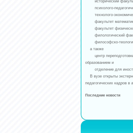
исторический факуль
психолого-педагогичес
технолого-экономичес
факультет математики,
факультет физической
филологический факу
философско-теологиче
а также
центр переподготовки с
образованием и
отделение для иностра
В вузе открыты экстернат
педагогических кадров в 
Последние новости