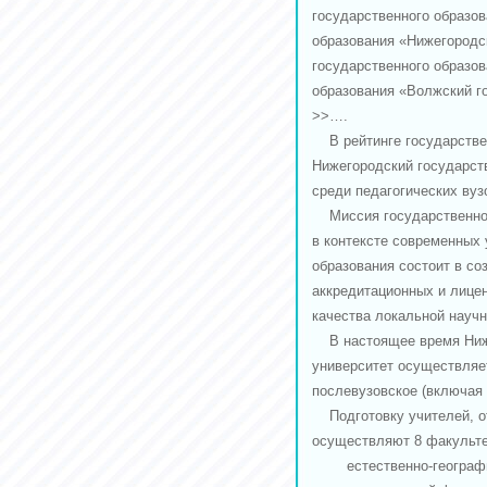
государственного образо
образования «Нижегородс
государственного образо
образования «Волжский г
>>….
В рейтинге государствен
Нижегородский государств
среди педагогических ву
Миссия государственного
в контексте современных
образования состоит в со
аккредитационных и лице
качества локальной науч
В настоящее время Ниже
университет осуществляе
послевузовское (включая 
Подготовку учителей, о
осуществляют 8 факульте
естественно-географич