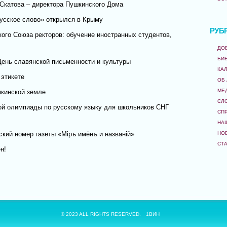
Скатова – директора Пушкинского Дома
усское слово» открылся в Крыму
РУБ
кого Союза ректоров: обучение иностранных студентов,
ДО
БИ
День славянской письменности и культуры
КА
 этикете
ОБ
МЕ
кинской земле
СЛ
й олимпиады по русскому языку для школьников СНГ
СП
НА
НО
кий номер газеты «Мiръ имёнъ и названiй»
СТ
н!
© 2023 ALL RIGHTS RESERVED.
1ВИН