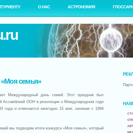
ИТУРИЕНТУ
О НАС
АСТРОНОМИЯ
ГЛОССАР
.ru
РЕК
а «Моя семья»
Парт
ает Международный день семей. Этот праздник был
ой Ассамблеей ООН в резолюции о Международном годе
НАВ
93 года и отмечается ежегодно 15 мая, начиная с 1994
СТУ
ОП
АВ
мей мы подводим итоги конкурса «Моя семья», который
МЕ