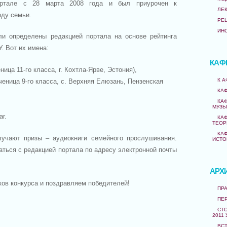
ртале с 28 марта 2008 года и был приурочен к
ЛЕ
оду семьи.
РЕ
ИН
ли определены редакцией портала на основе рейтинга
 Вот их имена:
КАФ
ица 11-го класса, г. Кохтла-Ярве, Эстония),
К 
еница 9-го класса, с. Верхняя Елюзань, Пензенская
КА
КА
МУЗЫ
ar.
КА
ТЕОР
КА
лучают призы – аудиокниги семейного прослушивания.
ИСТО
аться с редакцией портала по адресу электронной почты
АРХ
ков конкурса и поздравляем победителей!
ПРА
ПЕ
СТО
2011 
ВС