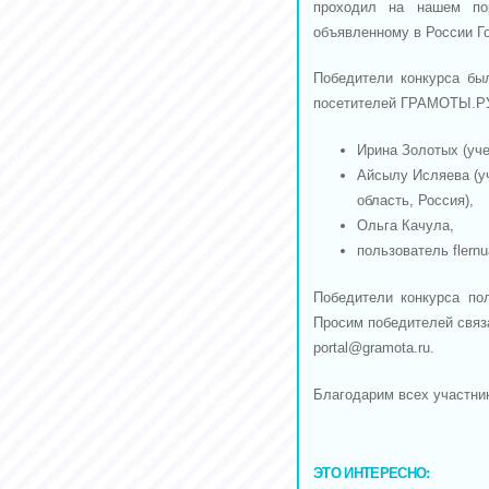
проходил на нашем по
объявленному в России Г
Победители конкурса бы
посетителей ГРАМОТЫ.РУ.
Ирина Золотых (учен
Айсылу Исляева (уч
область, Россия),
Ольга Качула,
пользователь flernu
Победители конкурса по
Просим победителей связ
portal@gramota.ru
.
Благодарим всех участни
ЭТО ИНТЕРЕСНО: