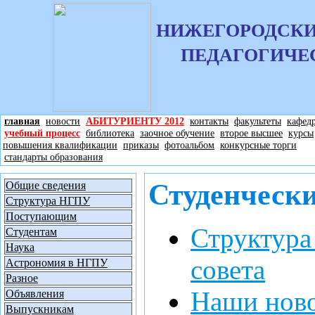
НИЖЕГОРОДСКИ
ПЕДАГОГИЧЕ
главная
новости
АБИТУРИЕНТУ 2012
контакты
факультеты
кафед
учебный процесс
библиотека
заочное обучение
второе высшее
курсы
повышения квалификации
приказы
фотоальбом
конкурсные торги
стандарты образования
Студенчески
Общие сведения
Структура НГПУ
Поступающим
Структура
Студентам
Наука
совета
Астрономия в НГПУ
Разное
Наши нов
Объявления
Выпускникам