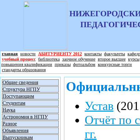
НИЖЕГОРОДСКИ
ПЕДАГОГИЧЕ
главная
новости
АБИТУРИЕНТУ 2012
контакты
факультеты
кафед
учебный процесс
библиотека
заочное обучение
второе высшее
курсы
повышения квалификации
приказы
фотоальбом
конкурсные торги
стандарты образования
Официальн
Общие сведения
Структура НГПУ
Поступающим
Устав
(2011
Студентам
Наука
Отчёт по 
Астрономия в НГПУ
Разное
гг.
Объявления
Выпускникам