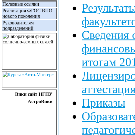
Результат
Полезные ссылки
Реализация ФГОС ВПО
нового поколения
факультето
Руководителям
подразделений
Сведения 
финансовы
итогам 201
Лицензиро
аттестаци
Вики сайт НГПУ
Приказы
АстроВики
Образоват
педагогич