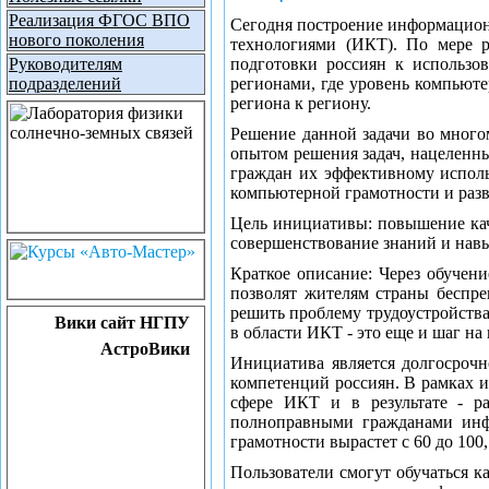
Реализация ФГОС ВПО
Сегодня построение информацион
нового поколения
технологиями (ИКТ). По мере р
Руководителям
подготовки россиян к использо
подразделений
регионами, где уровень компьюте
региона к региону.
Решение данной задачи во много
опытом решения задач, нацеленны
граждан их эффективному исполь
компьютерной грамотности и раз
Цель инициативы: повышение кач
совершенствование знаний и навы
Краткое описание: Через обучен
позволят жителям страны беспре
решить проблему трудоустройств
Вики сайт НГПУ
в области ИКТ - это еще и шаг н
АстроВики
Инициатива является долгосроч
компетенций россиян. В рамках и
сфере ИКТ и в результате - ра
полноправными гражданами инфо
грамотности вырастет с 60 до 100
Пользователи смогут обучаться 