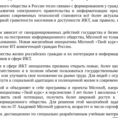
ного общества в России тесно связано с формированием у гр
азвития электронного правительства и информатизации проц
ванию современных технологий становится всё более актуаль
рной грамотности населения и доступности ИКТ, как правило, 
м зависит от скоординированных действий государства и биз
х на построение информационного общества, Microsoft не тольк
зованию. Новая масштабная инициатива Microsoft «Твой курс
витие ИТ-компетенций граждан России.
ества жизни российских граждан и их интеграция в информац
ков в сфере ИКТ.
ие в сфере ИКТ инициатива призвана открыть новые, более ш
пятственно и в полном объеме пользоваться государственным
а или улучшить свое положение на рынке труда. Для людей с 
а пути к социальной адаптации и полноценной жизни в современ
ной и объединяет в себе программы и проекты Microsoft, на
нициативы «Твой курс» в перспективе 3 лет более 1 миллиона 
звить свой потенциал, получить более широкий доступ к и
рмационного общества. Для решения этой масштабной задач
, число IT Академий Microsoft удвоится, возрастет и число сер
как дистанционно по специально разработанным учебным матер