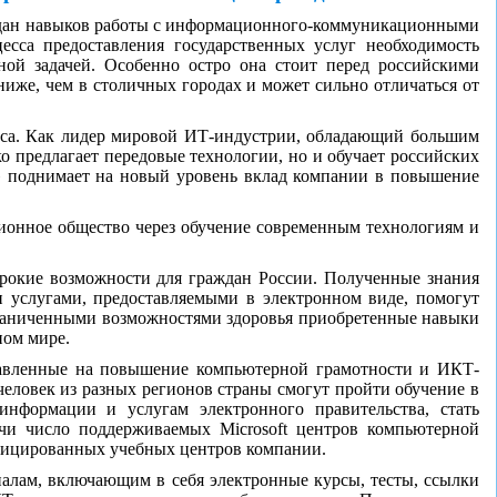
аждан навыков работы с информационного-коммуникационными
есса предоставления государственных услуг необходимость
ной задачей. Особенно остро она стоит перед российскими
ниже, чем в столичных городах и может сильно отличаться от
неса. Как лидер мировой ИТ-индустрии, обладающий большим
о предлагает передовые технологии, но и обучает российских
» поднимает на новый уровень вклад компании в повышение
ионное общество через обучение современным технологиям и
ирокие возможности для граждан России. Полученные знания
и услугами, предоставляемыми в электронном виде, помогут
ограниченными возможностями здоровья приобретенные навыки
ном мире.
правленные на повышение компьютерной грамотности и ИКТ-
человек из разных регионов страны смогут пройти обучение в
нформации и услугам электронного правительства, стать
и число поддерживаемых Microsoft центров компьютерной
тифицированных учебных центров компании.
иалам, включающим в себя электронные курсы, тесты, ссылки