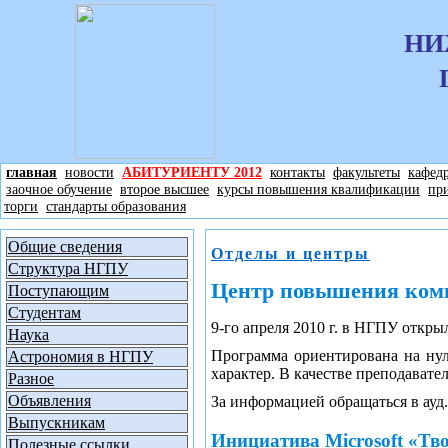
НИ
главная
новости
АБИТУРИЕНТУ 2012
контакты
факультеты
кафед
заочное обучение
второе высшее
курсы повышения квалификации
пр
торги
стандарты образования
Общие сведения
Отделы и центры
Структура НГПУ
Центр повышения комп
Поступающим
Студентам
9-го апреля 2010 г. в НГПУ откр
Наука
Программа ориентирована на нул
Астрономия в НГПУ
характер. В качестве преподават
Разное
Объявления
За информацией обращаться в ауд. 
Выпускникам
Инициатива Microsoft «Тв
Полезные ссылки