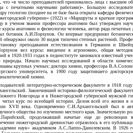
, что «в число преподавателей принимались лица с высшим обр
ица с печатными научными работами)». Большую исследоват
ру геологии (позднее на ее базе была открыта кафедра физичес
егородской губернии» (1922) и «Маршруты и краткие програм
оду в ученом звании профессора анатомии был утвержден науч
е курсы анатомии и физиологии человека, автор ряда печатных
лал ботаник А.И.Порхунов. Он впервые предпринял ботаничес
ый обнаружил около 30 видов типично степных растений. Проф
становку преподавания естествознания в Германии и Швей
Порхунов вел курсы: введение в агрономию, общая методик
ий в 1920-1933 годах в пединституте занимался известный уче
й природы. Начало научных исследований в области химичес
ршавы крупных ученых: доктора химии, профессора В.А.Солони
ургского университета, в 1900 году защитившего докторску
аналитической химии.
одавателей литературно-историческом факультете в 1918 году
хангельский. Закончивший историко-филологический факульте
жнего Новгорода и в Нижегородской губернской мужской гимн
, читал курс по всеобщей истории. Делом всей его жизни в о
ии XVII века. Одновременно С.И.Архангельский был и авто
учного общества по изучению местного края. Значительную роль
.Парийский, продолжавший начатые еще до революции в
лечение нижегородской древностью отразилось в его публикац
адемии наук» академиком А.С.Лаппо-Данилевским. В 1926 го