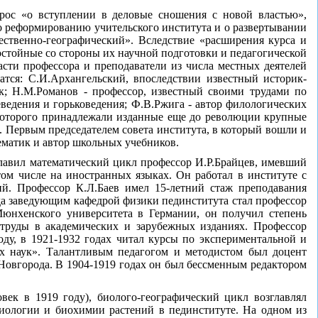
прос «о вступлении в деловые сношения с новой властью»,
о реформированию учительского института и о развертывании
тественно-географический». Вследствие «расширения курса и
остойные со стороны их научной подготовки и педагогической
ти профессора и преподаватели из числа местных деятелей
тся: С.И.Архангельский, впоследствии известный историк-
к; Н.М.Романов - профессор, известный своими трудами по
ведения и горьковедения; Ф.В.Ржига - автор филологических
 которого принадлежали изданные еще до революции крупные
 Первым председателем совета института, в который вошли и
ематик и автор школьных учебников.
главил математический цикл профессор И.Р.Брайцев, имевший
том числе на иностранных языках. Он работал в институте с
ий. Профессор К.Л.Баев имел 15-летний стаж преподавания
года заведующим кафедрой физики пединститута стал профессор
Мюнхенского университета в Германии, он получил степень
 труды в академических и зарубежных изданиях. Профессор
у, в 1921-1932 годах читал курсы по экспериментальной и
ых наук». Талантливым педагогом и методистом был доцент
Новгорода. В 1904-1919 годах он был бессменным редактором
овек в 1919 году), биолого-географический цикл возглавлял
зиологии и биохимии растений в пединституте. На одном из