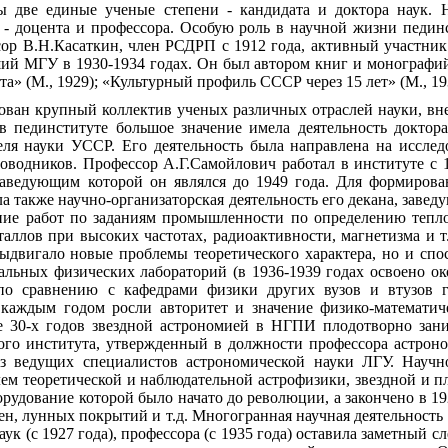
ы две единые ученые степени - кандидата и доктора наук. 
 доцента и профессора. Особую роль в научной жизни пединст
сор В.Н.Касаткин, член РСДРП с 1912 года, активный участни
ший МГУ в 1930-1934 годах. Он был автором книг и монографи
та» (М., 1929); «Культурный профиль СССР через 15 лет» (М., 19
ован крупный коллектив ученых различных отраслей науки, вн
в пединституте большое значение имела деятельность доктора
еля науки УССР. Его деятельность была направлена на иссле
оводников. Профессор А.Г.Самойлович работал в институте с 1
 заведующим которой он являлся до 1949 года. Для формиров
а также научно-организаторская деятельность его декана, заве
ние работ по заданиям промышленности по определению тепло
аллов при высоких частотах, радиоактивности, магнетизма и т
ыдвигало новые проблемы теоретического характера, но и спо
льных физических лабораторий (в 1936-1939 годах освоено ок
по сравнению с кафедрами физики других вузов и втузов г.
 каждым годом росли авторитет и значение физико-математич
е 30-х годов звездной астрономией в НГПИ плодотворно зани
ого института, утвержденный в должности профессора астроно
из ведущих специалистов астрономической науки ЛГУ. Науч
ем теоретической и наблюдательной астрофизики, звездной и п
борудование которой было начато до революции, а закончено в 
ен, лунных покрытий и т.д. Многогранная научная деятельность
ук (с 1927 года), профессора (с 1935 года) оставила заметный 