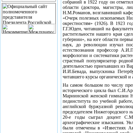
собраний в 1922 году он отметил
области (доктора, магистры, л
Н.М.Романов, возглавивший кафед
«Очерк полезных ископаемых Ниж
окрестностям» (1926). В 1923 г
Г.Г.Юден, читавший на факультет
растительности нашего края сде
губернии», на юге области перв
наук, до революции изучал по
естествознания профессор А.И.
морфологии и систематики растен
страстный популяризатор родно
деятельностью приехавших из Ва
И.И.Бевада, выпускника Петерб
читавшего курсы органической и 
На самом большом по числу преп
исторического цикла был С.И.Ар
Мариинской женской гимназии Ни
пединститута по учебной работе
английской буржуазной революц
председателем Нижегородского на
20-е годы сыграл доцент С.М
археографические изыскания. Ув
были отмечены в «Известиях Ак