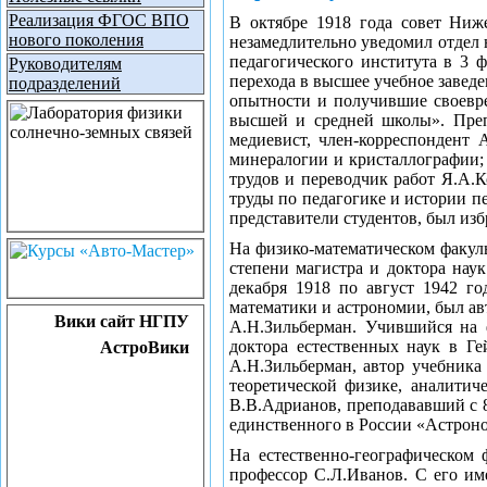
Реализация ФГОС ВПО
В октябре 1918 года совет Ниж
нового поколения
незамедлительно уведомил отдел
педагогического института в 3 ф
Руководителям
перехода в высшее учебное завед
подразделений
опытности и получившие своевре
высшей и средней школы». Препо
медиевист, член-корреспондент
минералогии и кристаллографии; 
трудов и переводчик работ Я.А.
труды по педагогике и истории 
представители студентов, был из
На физико-математическом факуль
степени магистра и доктора нау
декабря 1918 по август 1942 г
математики и астрономии, был ав
Вики сайт НГПУ
А.Н.Зильберман. Учившийся на 
доктора естественных наук в Г
АстроВики
А.Н.Зильберман, автор учебника
теоретической физике, аналити
В.В.Адрианов, преподававший с 8
единственного в России «Астроно
На естественно-географическом 
профессор С.Л.Иванов. С его им