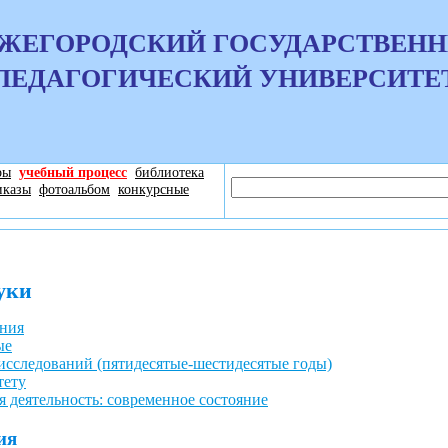
ЖЕГОРОДСКИЙ ГОСУДАРСТВЕН
ПЕДАГОГИЧЕСКИЙ УНИВЕРСИТЕ
ры
учебный процесс
библиотека
иказы
фотоальбом
конкурсные
уки
ния
ые
исследований (пятидесятые-шестидесятые годы)
тету
я деятельность: современное состояние
ия