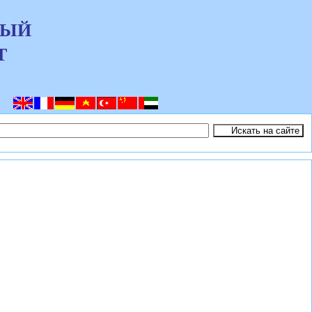
НЫЙ
Т