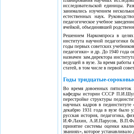
планирования научных исследова
исследовательской единицы. Раз
занимались изучением нескольк
естественных наук. Руководств
педагогическое учебное заведени
ячейкой, объединявшей родственн
Решением Наркомпроса в целях 
института научной педагогики б
годы первых советских учебников 
педагогики» и др. До 1940 года 
назначен зам.директора институт
ведущей в вузе. За время работ
статей, в том числе в первой сов
Годы тридцатые-сороковы
Во время довоенных пятилеток 
кафедры истории СССР П.И.Шуль
перестройке структуры пединстит
научных кадров в пединституте 
декабрю 1931 года в вузе было 
русская история, педагогика, ф
И.Ф.Лахин, А.И.Парусов, В.П.Фа
принятие системы оценки квали
званиях», которое устанавливало