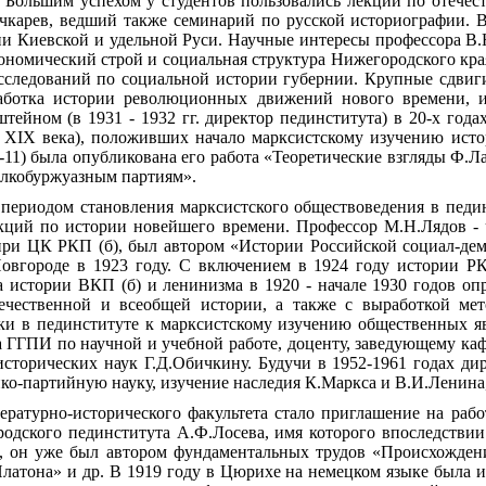
 Большим успехом у студентов пользовались лекции по отечест
чкарев, ведший также семинарий по русской историографии. 
и Киевской и удельной Руси. Научные интересы профессора В.
ономический строй и социальная структура Нижегородского края
ледований по социальной истории губернии. Крупные сдвиги 
работка истории революционных движений нового времени, 
ейном (в 1931 - 1932 гг. директор пединститута) в 20-х года
ы XIX века), положивших начало марксистскому изучению исто
11) была опубликована его работа «Теоретические взгляды Ф.Ла
лкобуржуазным партиям».
периодом становления марксистского обществоведения в педин
кций по истории новейшего времени. Профессор М.Н.Лядов - 
при ЦК РКП (б), был автором «Истории Российской социал-дем
овгороде в 1923 году. С включением в 1924 году истории Р
а истории ВКП (б) и ленинизма в 1920 - начале 1930 годов оп
течественной и всеобщей истории, а также с выработкой ме
уки в пединституте к марксистскому изучению общественных
а ГГПИ по научной и учебной работе, доценту, заведующему каф
ру исторических наук Г.Д.Обичкину. Будучи в 1952-1961 годах
ико-партийную науку, изучение наследия К.Маркса и В.И.Ленина
ратурно-исторического факультета стало приглашение на рабо
одского пединститута А.Ф.Лосева, имя которого впоследстви
, он уже был автором фундаментальных трудов «Происхождени
атона» и др. В 1919 году в Цюрихе на немецком языке была из