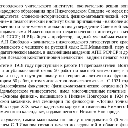
егородского учительского института, окончательно решив во
 народного образования при Нижегородском Совдепе «о мерах п
акультета: словесно-исторический, физико-математический, ес
ение» в педагогический институт были приглашены «наиболее д
менно по занимаемым должностям утверждение Советской влас
давателями Нижегородского педагогического института знача
 АН СССР; И.Р.Брайцев - профессор, видный ученый-математи
А.Н.Свободов - зачинатель нижегородского литературного крае
Коменского с чешского на русский язык; Е.Н.Медынский, перу
педагогической мысли, в дальнейшем академик АПН РСФСР и др.
бран Всеволод Константинович Беллюстин - видный педагог-мат
тете в 1918 году приступили к работе 14 преподавателей. Воз
к и опубликовавший около 50 работ по высшей математике, в 
ода и создал научную школу по теории аналитических функц
тором 50 работ, в том числе астрономического атласа. С 1921 
философском факультете (физико-математическое отделение) 
ейдельбергском университете, имел многочисленные печатные
 «Основы физики», вышедшего в Нижнем Новгороде в 1924 год
ческой механике, вел семинарий по философии «Логика точн
0-х годов XIX века в кадетском корпусе и гимназиях Нижнего 
мического календаря», издававшегося в Нижнем Новгороде.
факультете, самом маленьком по числу преподавателей (6 чел
енем С.Л.Иванова связано начало исследований в области фи