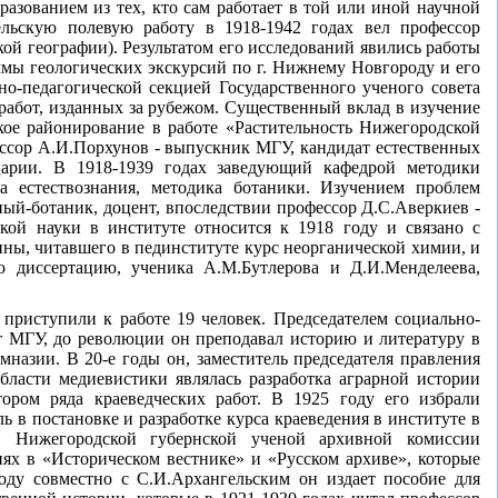
азованием из тех, кто сам работает в той или иной научной
ельскую полевую работу в 1918-1942 годах вел профессор
кой географии). Результатом его исследований явились работы
мы геологических экскурсий по г. Нижнему Новгороду и его
но-педагогической секцией Государственного ученого совета
 работ, изданных за рубежом. Существенный вклад в изучение
кое районирование в работе «Растительность Нижегородской
ессор А.И.Порхунов - выпускник МГУ, кандидат естественных
царии. В 1918-1939 годах заведующий кафедрой методики
а естествознания, методика ботаники. Изучением проблем
ный-ботаник, доцент, впоследствии профессор Д.С.Аверкиев -
кой науки в институте относится к 1918 году и связано с
ны, читавшего в пединституте курс неорганической химии, и
ю диссертацию, ученика А.М.Бутлерова и Д.И.Менделеева,
 приступили к работе 19 человек. Председателем социально-
т МГУ, до революции он преподавал историю и литературу в
азии. В 20-е годы он, заместитель председателя правления
бласти медиевистики являлась разработка аграрной истории
ром ряда краеведческих работ. В 1925 году его избрали
 в постановке и разработке курса краеведения в институте в
 Нижегородской губернской ученой архивной комиссии
иях в «Историческом вестнике» и «Русском архиве», которые
ду совместно с С.И.Архангельским он издает пособие для