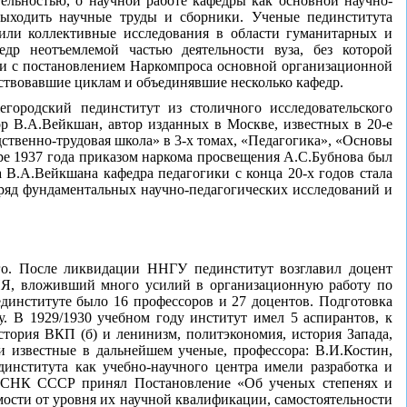
тельностью, о научной работе кафедры как основной научно-
 выходить научные труды и сборники. Ученые пединститута
дили коллективные исследования в области гуманитарных и
едр неотъемлемой частью деятельности вуза, без которой
вии с постановлением Наркомпроса основной организационной
тствовавшие циклам и объединявшие несколько кафедр.
городский пединститут из столичного исследовательского
р В.А.Вейкшан, автор изданных в Москве, известных в 20-е
дственно-трудовая школа» в 3-х томах, «Педагогика», «Основы
аре 1937 года приказом наркома просвещения А.С.Бубнова был
а В.А.Вейкшана кафедра педагогики с конца 20-х годов стала
 ряд фундаментальных научно-педагогических исследований и
го. После ликвидации ННГУ пединститут возглавил доцент
ИЯ, вложивший много усилий в организационную работу по
единституте было 16 профессоров и 27 доцентов. Подготовка
у. В 1929/1930 учебном году институт имел 5 аспирантов, к
стория ВКП (б) и ленинизм, политэкономия, история Запада,
ли известные в дальнейшем ученые, профессора: В.И.Костин,
динститута как учебно-научного центра имели разработка и
да СНК СССР принял Постановление «Об ученых степенях и
имости от уровня их научной квалификации, самостоятельности