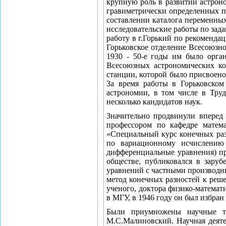
крупную роль в развитии астрон
гравиметрически определенных п
составлении каталога переменных
исследовательские работы по зад
работу в г.Горький по рекоменда
Горьковское отделение Всесоюзно
1930 - 50-е годы им было орга
Всесоюзных астрономических ко
станции, которой было присвоено
За время работы в Горьковско
астрономии, в том числе в Труд
несколько кандидатов наук.
Значительно продвинули вперед
профессором по кафедре матема
«Специальный курс конечных раз
по вариационному исчислению 
дифференциальные уравнения) пр
обществе, публиковался в зару
уравнений с частными производн
метод конечных разностей к реш
ученого, доктора физико-математ
в МГУ, в 1946 году он был избра
Были приумножены научные тр
М.С.Малиновский. Научная деяте