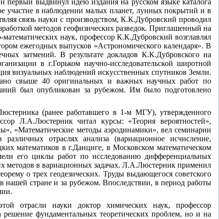
Он первый выдвинул идею издания на русском языке каталога
е участие в наблюдении малых планет, лунных покрытий и в
твляя связь науки с производством, К.К.Дубровский проводил
разработкой методов геофизических разведок. Приглашенный на
о-математических наук, профессор К.К.Дубровский возглавлял
ктором ежегодных выпусков «Астрономического календаря». В
чных затмений. В результате докладов К.К.Дубровского на
анизации в г.Горьком научно-исследовательской широтной
нция визуальных наблюдений искусственных спутников Земли.
овано свыше 40 оригинальных и важных научных работ по
ований был опубликован за рубежом. Им было подготовлено
Люстерника (ранее работавшего в 1-м МГУ), утвержденного
сор Л.А.Люстерник читал курсы: «Теория вероятностей»,
ы», «Математические методы аэродинамики», вел семинарии
 различных отраслях анализа (вариационное исчисление,
ких математиков в г.Данциге, в Московском математическом
имели его циклы работ по исследованию дифференциальных
их методов в вариационных задачах. Л.А.Люстерник применил
еорему о трех геодезических. Труды выдающегося советского
в нашей стране и за рубежом. Впоследствии, в период работы
мии.
той отрасли науки доктор химических наук, профессор
а решение фундаментальных теоретических проблем, но и на