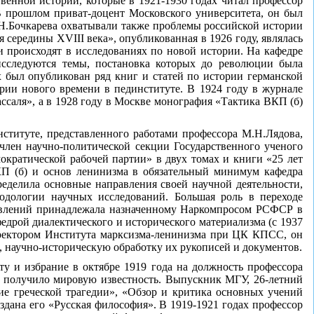
венной истории, которые в 1921-1930 годах читал профессор
В прошлом приват-доцент Московского университета, он был
Н.Бочкарева охватывали также проблемы российской истории
 середины XVIII века», опубликованная в 1926 году, являлась
происходят в исследованиях по новой истории. На кафедре
исследуются темы, постановка которых до революции была
х был опубликован ряд книг и статей по истории германской
рии нового времени в пединституте. В 1924 году в журнале
ссаля», а в 1928 году в Москве монография «Тактика ВКП (б)
ституте, представленного работами профессора М.Н.Лядова,
член научно-политической секции Государственного ученого
ократической рабочей партии» в двух томах и книги «25 лет
КП (б) и основ ленинизма в обязательный минимум кафедра
ределила основные направления своей научной деятельности,
тодологии научных исследований. Большая роль в переходе
 явлений принадлежала назначенному Наркомпросом РСФСР в
едрой диалектического и исторического материализма (с 1937
 директором Института марксизма-ленинизма при ЦК КПСС, он
, научно-историческую обработку их рукописей и документов.
ту и избрание в октябре 1919 года на должность профессора
и получило мировую известность. Выпускник МГУ, 26-летний
е греческой трагедии», «Обзор и критика основных учений
дана его «Русская философия». В 1919-1921 годах профессор