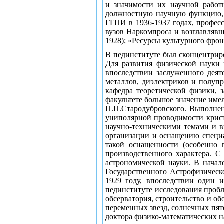
и значимости их научной работ
должностную научную функцию, -
ГГПИ в 1936-1937 годах, профес
вузов Наркомпроса и возглавляв
1928); «Ресурсы культурного фрон
В пединституте был сконцентрир
Для развития физической науки 
впоследствии заслуженного деят
металлов, диэлектриков и полупр
кафедра теоретической физики,
факультете большое значение имел
П.П.Стародубровского. Выполне
униполярной проводимости крист
научно-техническими темами и в
организации и оснащению специа
такой оснащенности (особенно 
производственного характера. С
астрономической науки. В начал
Государственного Астрофизическ
1929 году, впоследствии один 
пединституте исследования пробл
обсерватория, строительство и о
переменных звезд, солнечных пят
доктора физико-математических на