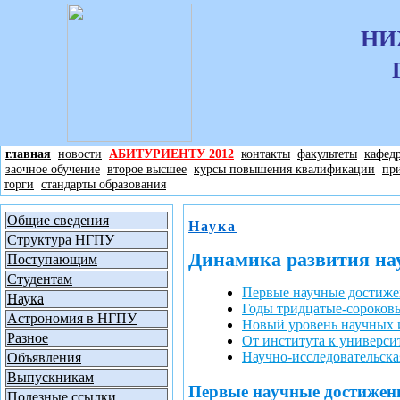
НИ
главная
новости
АБИТУРИЕНТУ 2012
контакты
факультеты
кафед
заочное обучение
второе высшее
курсы повышения квалификации
пр
торги
стандарты образования
Общие сведения
Наука
Структура НГПУ
Динамика развития на
Поступающим
Студентам
Первые научные достиже
Наука
Годы тридцатые-сороков
Астрономия в НГПУ
Новый уровень научных 
Разное
От института к универси
Научно-исследовательска
Объявления
Выпускникам
Первые научные достижен
Полезные ссылки