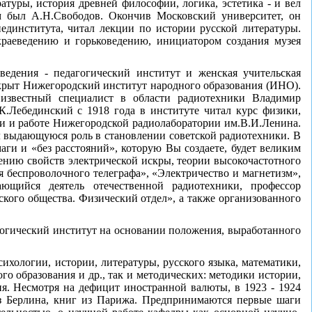
туры, история древней философии, логика, эстетика - и вел
м был А.Н.Свободов. Окончив Московский университет, он
пединститута, читал лекции по истории русской литературы.
раеведению и горьковедению, инициатором создания музея
едения - педагогический институт и женская учительская
открыт Нижегородский институт народного образования (ИНО).
 известный специалист в области радиотехники Владимир
.Лебединский с 1918 года в институте читал курс физики,
ии и работе Нижегородской радиолаборатории им.В.И.Ленина.
л выдающуюся роль в становлении советской радиотехники. В
аги и «без расстояний», которую Вы создаете, будет великим
учению свойств электрической искры, теории высокочастотного
 беспроволочного телеграфа», «Электричество и магнетизм»,
ющийся деятель отечественной радиотехники, профессор
кого общества. Физический отдел», а также организованного
гогический институт на основании положения, выработанного
сихологии, истории, литературы, русского языка, математики,
го образования и др., так и методических: методики истории,
ия. Несмотря на дефицит иностранной валюты, в 1923 - 1924
з Берлина, книг из Парижа. Предпринимаются первые шаги