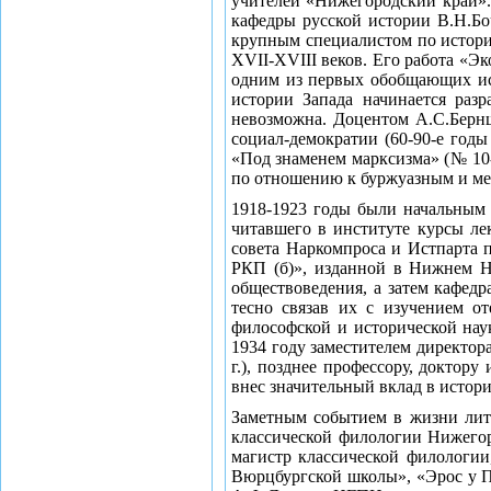
учителей «Нижегородский край».
кафедры русской истории В.Н.Бо
крупным специалистом по истори
XVII-XVIII веков. Его работа «Эк
одним из первых обобщающих исс
истории Запада начинается раз
невозможна. Доцентом А.С.Берншт
социал-демократии (60-90-е год
«Под знаменем марксизма» (№ 10-
по отношению к буржуазным и ме
1918-1923 годы были начальным 
читавшего в институте курсы ле
совета Наркомпроса и Истпарта 
РКП (б)», изданной в Нижнем Н
обществоведения, а затем кафедр
тесно связав их с изучением о
философской и исторической на
1934 году заместителем директор
г.), позднее профессору, докто
внес значительный вклад в истор
Заметным событием в жизни лите
классической филологии Нижегор
магистр классической филологии
Вюрцбургской школы», «Эрос у Пл