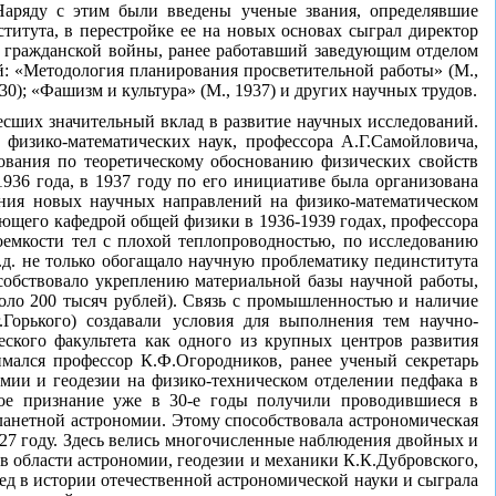
Наряду с этим были введены ученые звания, определявшие
итута, в перестройке ее на новых основах сыграл директор
к гражданской войны, ранее работавший заведующим отделом
й: «Методология планирования просветительной работы» (М.,
30); «Фашизм и культура» (М., 1937) и других научных трудов.
есших значительный вклад в развитие научных исследований.
 физико-математических наук, профессора А.Г.Самойловича,
дования по теоретическому обоснованию физических свойств
936 года, в 1937 году по его инициативе была организована
ания новых научных направлений на физико-математическом
дующего кафедрой общей физики в 1936-1939 годах, профессора
емкости тел с плохой теплопроводностью, по исследованию
.д. не только обогащало научную проблематику пединститута
собствовало укреплению материальной базы научной работы,
оло 200 тысяч рублей). Связь с промышленностью и наличие
Горького) создавали условия для выполнения тем научно-
еского факультета как одного из крупных центров развития
мался профессор К.Ф.Огородников, ранее ученый секретарь
мии и геодезии на физико-техническом отделении педфака в
ное признание уже в 30-е годы получили проводившиеся в
ланетной астрономии. Этому способствовала астрономическая
1927 году. Здесь велись многочисленные наблюдения двойных и
 в области астрономии, геодезии и механики К.К.Дубровского,
след в истории отечественной астрономической науки и сыграла