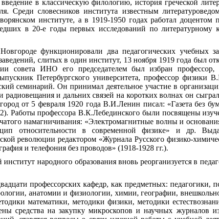
введение в классическую филологию, история греческой литера
ля. Среди словесников института известным литературоведо
ворянском институте, а в 1919-1950 годах работал доцентом 
дших в 20-е годы первых исследований по литературному к
овгороде функционировали два педагогических учебных зав
заведений, слитых в один институт, 13 ноября 1919 года был 
нии совета ИНО его председателем был избран профессор,
пускник Петербургского университета, профессор физики В.К
ский семинарий. Он принимал деятельное участие в организац
и радиовещания и дальних связей на коротких волнах он сыгра
род от 5 февраля 1920 года В.И.Ленин писал: «Газета без бум
с.372). Работы профессора В.К.Лебединского были посвящены из
нчатого намагничивания: «Электромагнитные волны и основания
нцип относительности в современной физике» и др. Выда
ской революции редактором «Журнала Русского физико-химичес
рафия и телефония без проводов» (1918-1928 гг.).
 институт народного образования вновь реорганизуется в педа
двадцати профессорских кафедр, как предметных: педагогики, п
оологии, анатомии и физиологии, химии, географии, внешкольно
етодики математики, методики физики, методики естествознан
ены средства на закупку микроскопов и научных журналов и