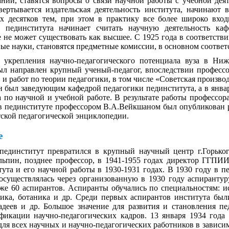
ний, ставятся вопросы о связи научной работы с учебной дея
вертывается издательская деятельность института, начинают
их десятков тем, при этом в практику все более широко вхо
о пединститута начинает считать научную деятельность каф
е не может существовать как высшее. С 1925 года в соответст
ые науки, становятся предметные комиссии, в основном соотве
укрепления научно-педагогического потенциала вуза в Ниже
ыл направлен крупный ученый-педагог, впоследствии профессо
и работ по теории педагогики, в том числе «Советская произво
он был заведующим кафедрой педагогики пединститута, а в янв
а по научной и учебной работе. В результате работы профессор
ы в пединституте профессором В.А.Вейкшаном был опубликован
етской педагогической энциклопедии.
е
пединститут превратился в крупный научный центр г.Горько
пин, позднее профессор, в 1941-1955 годах директор ГГПИ
ута и его научной работы в 1930-1931 годах. В 1930 году в п
осуществлялась через организованную в 1930 году аспирантур
уже 60 аспирантов. Аспиранты обучались по специальностям: и
изика, ботаника и др. Среди первых аспирантов института бы
деев и др. Большое значение для развития и становления пе
фикации научно-педагогических кадров. 13 января 1934 го
 для всех научных и научно-педагогических работников в завис