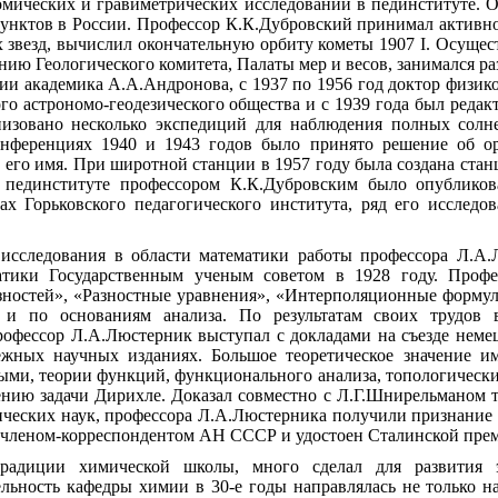
омических и гравиметрических исследований в пединституте. 
унктов в России. Профессор К.К.Дубровский принимал активно
 звезд, вычислил окончательную орбиту кометы 1907 I. Осущес
анию Геологического комитета, Палаты мер и весов, занимался 
ции академика А.А.Андронова, с 1937 по 1956 год доктор физик
го астрономо-геодезического общества и с 1939 года был реда
низовано несколько экспедиций для наблюдения полных солне
нференциях 1940 и 1943 годов было принято решение об орг
 его имя. При широтной станции в 1957 году была создана ста
м пединституте профессором К.К.Дубровским было опублик
ах Горьковского педагогического института, ряд его исслед
 исследования в области математики работы профессора Л.А.
тики Государственным ученым советом в 1928 году. Профес
ностей», «Разностные уравнения», «Интерполяционные формул
и по основаниям анализа. По результатам своих трудов в
офессор Л.А.Люстерник выступал с докладами на съезде немец
бежных научных изданиях. Большое теоретическое значение 
ыми, теории функций, функционального анализа, топологическ
ению задачи Дирихле. Доказал совместно с Л.Г.Шнирельманом т
ических наук, профессора Л.А.Люстерника получили признание 
н членом-корреспондентом АН СССР и удостоен Сталинской пре
адиции химической школы, много сделал для развития э
льность кафедры химии в 30-е годы направлялась не только н