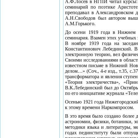
А.Ф.Лосев в НГПИ читал курсы: 
семинарий по поэтике Аристоте
преподавал в Александровском д
А.Н.Свободов был автором выше
А.М.Горького.
До осени 1919 года в Нижнем Н
семинария. Взамен этих учебных 
В ноябре 1919 года на заседа
Константинович Лебединский. Вы
электронную теорию, вел физиче
Своими исследованиями в област
известном письме в Нижний Новго
делом…» (Соч., 4-е изд., т.35, 
трансформатора и явления ступе
«Теория электричества», «При
В.К.Лебединский был до Октябрь
по его инициативе журнала «Телег
Осенью 1921 года Нижегородский
к этому времени Наркомпросом.
В это время было создано более 
астрономии, физики, ботаники, з
методики языка и литературы, м
годах пединституту были отпущ