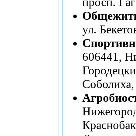
просп. Гаг
Общежити
ул. Бекетов
Спортивн
606441, Н
Городецки
Соболиха, 
Агробиос
Нижегород
Краснобак