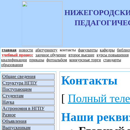
НИЖЕГОРОДСКИ
ПЕДАГОГИЧЕ
главная
новости
абитуриенту
контакты
факультеты
кафедры
библио
учебный процесс
заочное обучение
второе высшее
курсы повышения
квалификации
приказы
фотоальбом
конкурсные торги
стандарты
образования
Контакты
Общие сведения
Структура НГПУ
Поступающим
[
Полный тел
Студентам
Наука
Астрономия в НГПУ
Наши рекви
Разное
Объявления
Выпускникам