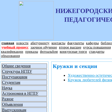
НИЖЕГОРОДСКИ
ПЕДАГОГИЧЕ
главная
новости
абитуриенту
контакты
факультеты
кафедры
библио
учебный процесс
заочное обучение
второе высшее
курсы повышения
квалификации
приказы
фотоальбом
конкурсные торги
стандарты
образования
Кружки и секции
Общие сведения
Структура НГПУ
Художественно-эстетиче
Поступающим
Кружок любителей физик
Студентам
Наука
Астрономия в НГПУ
Разное
Объявления
Выпускникам