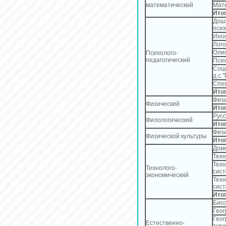
математический
Мат
Ито
Дошк
пси
Ино
Лог
Оли
Психолого-
педагогический
Пси
Соци
д.с.
Спе
Ито
Физ
Физический
Ито
Русс
Филологический
Ито
Физи
Физической культуры
Ито
Дом
Техн
Техн
Технолого-
сис
экономический
Техн
сист
Ито
Био
Гео
Геог
Естественно-
тури