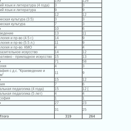
о
150
126
ий язык и литература (4 года)
3
3
ий язык и литература
9
9
о
12
12
еская культура (3.5)
3
3
еская культура
7
3
о
10
6
ведение
13
11
логия и пр-во (4.5 г.)
14
9
логия и пр-во (5.5 л.)
11
9
логия и пр-во. КМО
4
4
разительное искусство
14
12
ативно - прикладное искусство
15
13
о
71
58
огия
4
3
афия с д.с. "Краеведение и
11
9
м"
о
15
12
рия
7
6
льная педагогика (4 года)
15
12 [
льная педагогика (5 лет)
4
4
софия
1
1
о
27
23
31
25
Итого
319
264