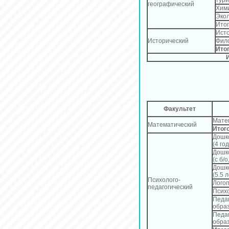
географический
Хим
Эко
Ито
Ист
Исторический
Фил
Ито
Факультет
Мате
Математический
Итог
Дошко
(4 го
Дошко
(с б/о
Дошко
(5.5 л
Психолого-
Лого
педагогический
Псих
Педаг
образ
Педаг
обра