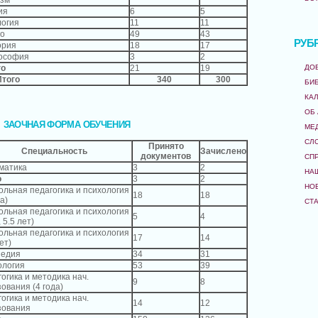
ия
6
5
логия
11
11
го
49
43
РУБ
ория
18
17
ософия
3
2
го
21
19
ДО
Итого
340
300
БИ
КА
ОБ
ЗАОЧНАЯ ФОРМА ОБУЧЕНИЯ
МЕ
СЛ
Принято
Специальность
Зачислено
документов
СП
матика
3
2
НА
о
3
2
НО
льная педагогика и психология
18
18
да)
СТ
льная педагогика и психология
5
4
, 5.5 лет)
льная педагогика и психология
17
14
ет)
педия
34
31
ология
53
39
огика и методика нач.
9
8
ования (4 года)
огика и методика нач.
14
12
зования