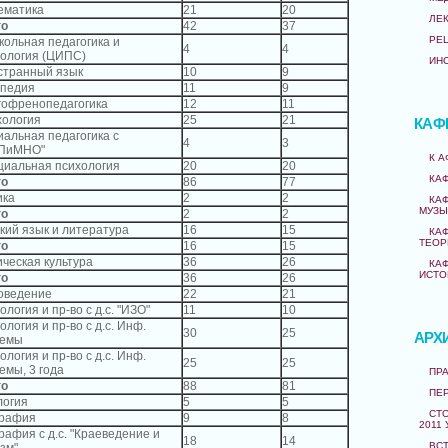
ематика
21
20
ЛЕ
го
42
37
РЕ
ольная педагогика и
4
4
хология (ЦИПС)
ИН
странный язык
10
9
опедия
11
9
гофренопедагогика
12
11
хология
25
21
КАФ
альная педагогика с
4
3
"ПиМНО"
К 
циальная психология
20
20
КА
го
86
77
ика
2
2
КА
МУЗЫ
го
2
2
кий язык и литература
16
15
КА
ТЕОР
го
16
15
ческая культура
36
26
КА
ИСТО
го
36
26
оведение
22
21
ология и пр-во с д.с. "ИЗО"
11
10
ология и пр-во с д.с. Инф.
30
25
АРХ
темы
ология и пр-во с д.с. Инф.
25
25
емы, 3 года
ПРА
го
88
81
ПЕ
логия
5
5
СТО
графия
9
8
2011 
рафия с д.с. "Краеведение и
18
14
ВС
зм"