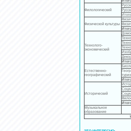
Итог
Русск
Филологический
Русск
Итог
Физич
Физической культуры
Физич
Итог
Домо
Техно
Техно
Технолого-
Техно
экономический
Изоб
Декор
Итог
Биол
Естественно-
Геогр
географический
туриз
Итог
Исто
Социа
Исторический
Социа
Фило
Итог
Музыкальное
образование