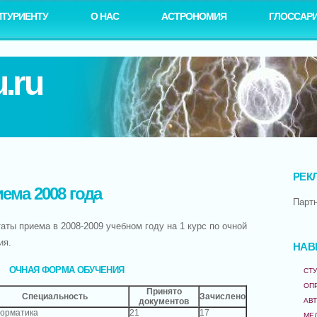
ИТУРИЕНТУ
О НАС
АСТРОНОМИЯ
ГЛОССАР
.ru
РЕК
ема 2008 года
Парт
аты приема в 2008-2009 учебном году на 1 курс по очной
ия.
НАВ
ОЧНАЯ ФОРМА ОБУЧЕНИЯ
СТУ
ОП
Принято
Специальность
Зачислено
документов
АВ
орматика
21
17
МЕ