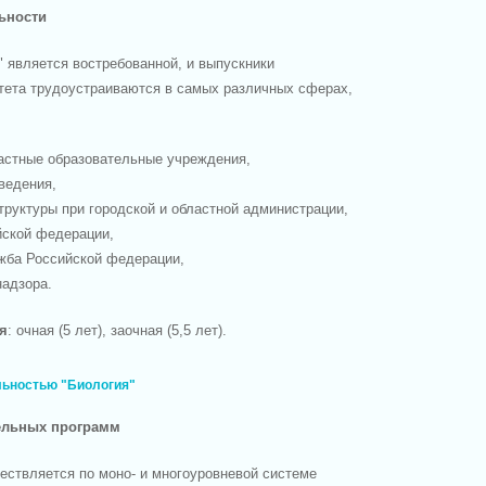
ьности
 является востребованной, и выпускники
итета трудоустраиваются в самых различных сферах,
астные образовательные учреждения,
ведения,
руктуры при городской и областной администрации,
йской федерации,
жба Российской федерации,
надзора.
я
: очная (5 лет), заочная (5,5 лет).
льностью "Биология"
ельных программ
ествляется по моно- и многоуровневой системе