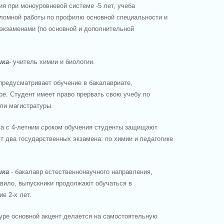
ия при моноуровневой системе -5 лет, учеба
ломной работы по профилю основной специальности и
экзаменами (по основной и дополнительной
ика
- учитель химии и биологии.
предусматривает обучение в бакалавриате,
ре. Студент имеет право прервать свою учебу по
ли магистратуры.
та с 4-летним сроком обучения студенты защищают
 два государственных экзамена: по химии и педагогике
ика
- бакалавр естественнонаучного направления,
авило, выпускники продолжают обучаться в
е 2-х лет.
уре основной акцент делается на самостоятельную