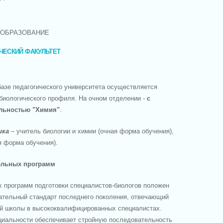
 ОБРАЗОВАНИЕ
ЧЕСКИЙ ФАКУЛЬТЕТ
базе педагогического университета осуществляется
биологического профиля. На очном отделении -
с
льностью "Химия"
.
ика
– учитель биологии и химии (очная форма обучения),
я форма обучения).
ельных программ
х программ подготовки специалистов-биологов положен
ательный стандарт последнего поколения, отвечающий
й школы в высококвалифицированных специалистах.
циальности обеспечивает стройную последовательность