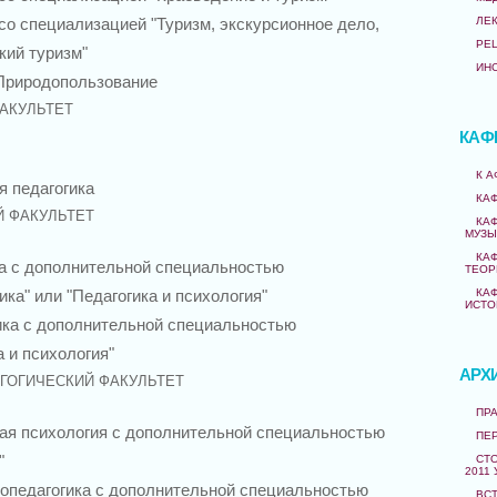
ЛЕ
со специализацией "Туризм, экскурсионное дело,
РЕ
кий туризм"
ИН
 Природопользование
АКУЛЬТЕТ
КАФ
К 
 педагогика
КА
 ФАКУЛЬТЕТ
КА
МУЗЫ
КА
а с дополнительной специальностью
ТЕОР
КА
ка" или "Педагогика и психология"
ИСТО
ка с дополнительной специальностью
а и психология"
АРХ
ГОГИЧЕСКИЙ ФАКУЛЬТЕТ
ПРА
ая психология с дополнительной специальностью
ПЕ
"
СТО
2011 
опедагогика с дополнительной специальностью
ВС