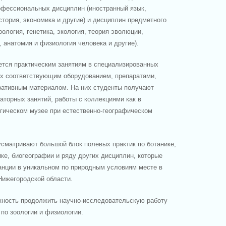
офессиональных дисциплин (иностранный язык,
история, экономика и другие) и дисциплин предметного
оология, генетика, экология, теория эволюции,
, анатомия и физиология человека и другие).
тся практическим занятиям в специализированных
х соответствующим оборудованием, препаратами,
ативным материалом. На них студенты получают
аторных занятий, работы с коллекциями как в
огическом музее при естественно-географическом
сматривают большой блок полевых практик по ботанике,
ике, биогеографии и ряду других дисциплин, которые
анции в уникальном по природным условиям месте в
Нижегородской области.
ность продолжить научно-исследовательскую работу
 по зоологии и физиологии.