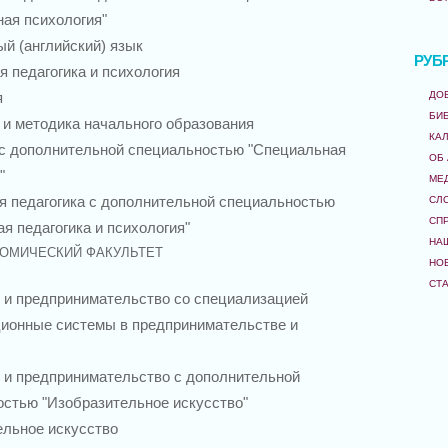
ая психология"
й (английский) язык
РУБ
 педагогика и психология
ДО
я
БИ
 и методика начального образования
КА
 с дополнительной специальностью "Специальная
ОБ
"
МЕ
я педагогика с дополнительной специальностью
СЛ
СП
я педагогика и психология"
НА
ОМИЧЕСКИЙ ФАКУЛЬТЕТ
НО
СТ
 и предпринимательство со специализацией
ионные системы в предпринимательстве и
 и предпринимательство с дополнительной
стью "Изобразительное искусство"
ельное искусство