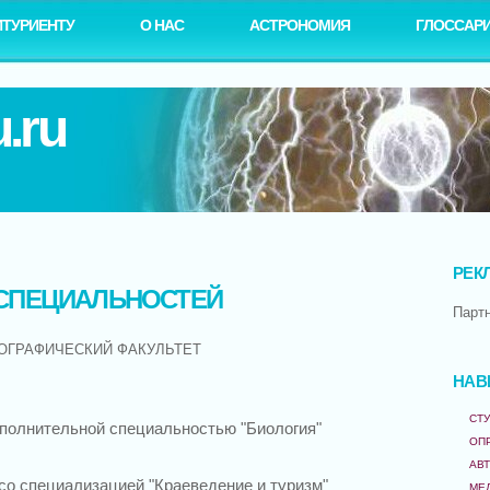
ИТУРИЕНТУ
О НАС
АСТРОНОМИЯ
ГЛОССАР
.ru
РЕК
СПЕЦИАЛЬНОСТЕЙ
Парт
ОГРАФИЧЕСКИЙ ФАКУЛЬТЕТ
НАВ
СТУ
полнительной специальностью "Биология"
ОП
АВ
со специализацией "Краеведение и туризм"
МЕ