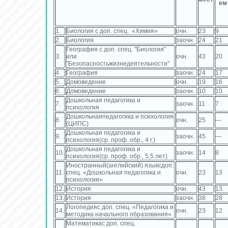
ем
1.
Биология с доп. спец. «Химия»
очн.
23
9
2.
Биология
заочн.
24
21
География с доп. спец. "Биология"
3.
или
очн.
43
20
"Безопасностьжизнедеятельности"
4.
География
заочн.
24
17
5.
Домоведение
очн.
19
16
6.
Домоведение
заочн.
10
10
Дошкольная педагогика и
7.
заочн.
11
7
психология
Дошкольнаяпедагогика и психология
8.
очн.
25
—
(ЦИПС)
Дошкольная педагогика и
9.
заочн.
45
—
психология(ср. проф. обр., 4 г.)
Дошкольная педагогика и
10.
заочн.
14
8
психология(ср. проф. обр., 5,5 лет)
Иностранный(английский) языксдоп.
11.
спец. «Дошкольная педагогика и
очн.
23
13
психология»
12.
История
очн.
43
13
13.
История
заочн.
38
28
Логопедияс доп. спец. «Педагогика и
14.
очн.
23
12
методика начального образования»
Математикас доп. спец.