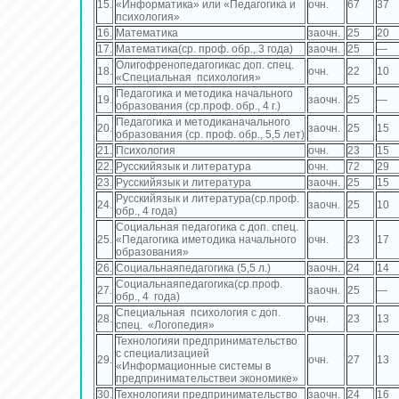
15.
«Информатика» или «Педагогика и
очн.
67
37
психология»
16.
Математика
заочн.
25
20
17.
Математика(ср. проф. обр., 3 года)
заочн.
25
—
Олигофренопедагогикас доп. спец.
18.
очн.
22
10
«Специальная психология»
Педагогика и методика начального
19.
заочн.
25
—
образования (ср.проф. обр., 4 г.)
Педагогика и методиканачального
20.
заочн.
25
15
образования (ср. проф. обр., 5,5 лет)
21.
Психология
очн.
23
15
22.
Русскийязык и литература
очн.
72
29
23.
Русскийязык и литература
заочн.
25
15
Русскийязык и литература(ср.проф.
24.
заочн.
25
10
обр., 4 года)
Социальная педагогика с доп. спец.
25.
«Педагогика иметодика начального
очн.
23
17
образования»
26.
Социальнаяпедагогика (5,5 л.)
заочн.
24
14
Социальнаяпедагогика(ср.проф.
27.
заочн.
25
—
обр., 4 года)
Специальная психология с доп.
28.
очн.
23
13
спец. «Логопедия»
Технологияи предпринимательство
с специализацией
29.
очн.
27
13
«Информационные системы в
предпринимательствеи экономике»
30.
Технологияи предпринимательство
заочн.
24
16