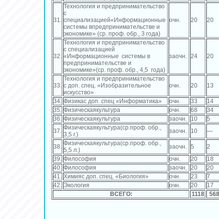
Технология и предпринимательство
с
31.
специализацией«Информационные
очн.
20
20
системы впредпринимательстве и
экономике» (ср. проф. обр., 3 года)
Технология и предпринимательство
с специализацией
32.
«Информационные системы в
заочн.
24
20
предпринимательстве и
экономике»(ср. проф. обр., 4,5 года)
Технология и предпринимательство
33.
с доп. спец. «Изобразительное
очн.
20
13
искусство»
34.
Физикас доп. спец «Информатика»
очн.
33
14
35.
Физическаякультура
очн.
68
34
36.
Физическаякультура
заочн.
10
5
Физическаякультура(ср.проф. обр.,
37.
заочн.
10
—
3,5 г.)
Физическаякультура(ср.проф. обр.,
38.
заочн.
5
2
5,5 л.)
39.
Философия
очн.
20
18
40.
Философия
заочн.
20
20
41.
Химияс доп. спец. «Биология»
очн.
23
7
42.
Экология
очн.
20
17
ВСЕГО:
1118
56