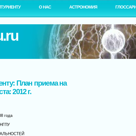
ИТУРИЕНТУ
О НАС
АСТРОНОМИЯ
ГЛОССАР
.ru
енту: План приема на
а: 2012 г.
08 года
НГПУ
ИАЛЬНОСТЕЙ