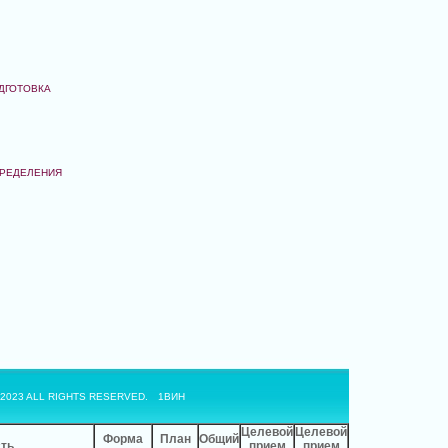
ДГОТОВКА
ПРЕДЕЛЕНИЯ
 2023 ALL RIGHTS RESERVED.
1ВИН
Целевой
Целевой
Форма
План
Общий
ть
прием
прием