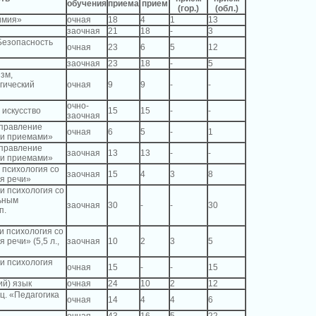
обучения
приема
прием
(гор.)
(обл.)
Химия»
очная
18
4
1
13
заочная
21
18
-
3
«Безопасность
очная
23
6
5
12
заочная
23
18
-
5
изм,
огический
очная
9
9
-
-
очно-
 искусство
15
15
-
-
заочная
Управление
очная
6
5
-
1
 и приемами»
Управление
заочная
13
13
-
-
 и приемами»
 психология со
заочная
15
4
3
8
ия речи»
и психология со
ьным
заочная
30
-
-
30
п.
и психология со
 речи» (5,5 л.,
заочная
10
2
3
5
 и психология
очная
15
-
-
15
ий) язык
очная
24
10
2
12
ц. «Педагогика
очная
14
4
4
6