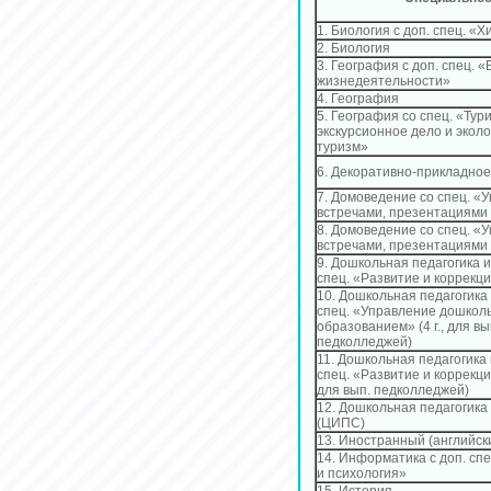
1. Биология с доп. спец. «
2. Биология
3. География с доп. спец. 
жизнедеятельности»
4. География
5. География со спец. «Тур
экскурсионное дело и экол
туризм»
6. Декоративно-прикладное
7. Домоведение со спец. «
встречами, презентациями
8. Домоведение со спец. «
встречами, презентациями
9. Дошкольная педагогика и
спец. «Развитие и коррекц
10. Дошкольная педагогика 
спец. «Управление дошкол
образованием» (4 г., для вы
педколледжей)
11. Дошкольная педагогика 
спец. «Развитие и коррекция
для вып. педколледжей)
12. Дошкольная педагогика
(ЦИПС)
13. Иностранный (английск
14. Информатика с доп. спе
и психология»