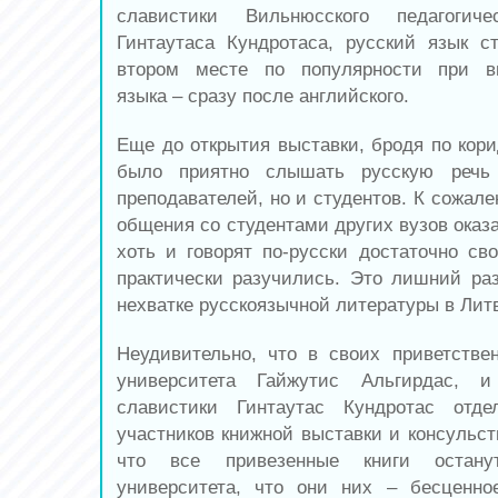
славистики Вильнюсского педагогиче
Гинтаутаса Кундротаса, русский язык с
втором месте по популярности при в
языка – сразу после английского.
Еще до открытия выставки, бродя по кори
было приятно слышать русскую речь
преподавателей, но и студентов. К сожал
общения со студентами других вузов оказа
хоть и говорят по-русски достаточно сво
практически разучились. Это лишний ра
нехватке русскоязычной литературы в Лит
Неудивительно, что в своих приветстве
университета Гайжутис Альгирдас, и
славистики Гинтаутас Кундротас отде
участников книжной выставки и консульст
что все привезенные книги остану
университета, что они них – бесценно