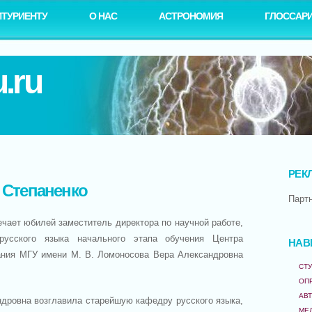
ИТУРИЕНТУ
О НАС
АСТРОНОМИЯ
ГЛОССАР
.ru
РЕК
 Степаненко
Парт
ечает юбилей заместитель директора по научной работе,
усского языка начального этапа обучения Центра
НАВ
ания МГУ имени М. В. Ломоносова Вера Александровна
СТУ
ОП
АВ
ндровна возглавила старейшую кафедру русского языка,
МЕ