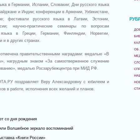
ыка в Германии, Испании, Словакии; Дни русского языка
байджане и Индии; конференции в Армении, Узбекистане,
РУБ
не; фестивали русского языка в Латвии, Эстонии,
ссии; научно-практические семинары по вопросам
ДО
 языка в Греции, Германии, Финляндии, Норвегии,
БИ
и и в других странах.
КА
ОБ
 отмечена правительственными наградами: медалью «В
МЕ
ы», нагрудным знаком «За самоотверженное служение
СЛ
зованию», медалью Росзарубежцентра при МИД РФ.
СП
НА
ТА.РУ поздравляет Веру Александровну с юбилеем и
НО
хов в работе, исполнения всех желаний и планов.
СТ
ет со дня рождения
или Волшебное зеркало воспоминаний
ыставка «Книги России»