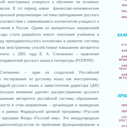
кой иностранных учащихся к обучению на основных
ЛЕ
 вузов. В тот период новые финансово-экономические
РЕ
ерьезной реорганизации системы преподавания русского
ИН
в соответствии с изменившимся контингентом учащихся и
чения в России. Одним из приоритетных направлений
оды стала разработка нового поколения учебников и
КАФ
ад преподавательского коллектива в развитие системы
К 
 как иностранному способствовал повышению авторитета
КА
теля: с 2001 года В. А. Степаненко – правления
КА
МУЗЫ
еподавателей русского языка и литературы (РОПРЯЛ).
КА
ТЕОР
Степаненко – один из создателей Российской
КА
ИСТО
ы тестирования по русскому языку как иностранному.
дрой русского языка и заместителем директора ЦМО
большое внимание уделяет распространению русского
АРХ
ышению авторитета российской системы образования.
ности в этом направлении – организация и проведение
ПРА
й в рамках Федеральной целевой программы «Русский
ПЕ
СТО
 и программ Фонда «Русский мир». Это международные
2011 
авателей-русистов по проблемам функционирования и
ВС