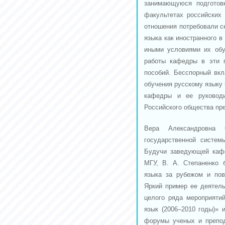
занимающуюся подготов
факультетах российских
отношения потребовали с
языка как иностранного 
иными условиями их обу
работы кафедры в эти г
пособий. Бесспорный вкл
обучения русскому языку
кафедры и ее руководи
Российского общества пр
Вера Александровна 
государственной систем
Будучи заведующей кафе
МГУ, В. А. Степаненко 
языка за рубежом и пов
Яркий пример ее деятель
целого ряда мероприяти
язык (2006–2010 годы)»
форумы ученых и препод