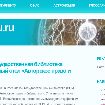
ИТУРИЕНТУ
О НАС
АСТРОНОМИЯ
ГЛОССАР
.ru
РЕК
сударственная библиотека
Парт
лый стол «Авторское право и
НАВ
.00 в Российской государственной библиотеке (РГБ)
СТУ
Авторское право и библиотеки». Участники, в числе
ОП
Б, Российского общества по мультимедиа и цифровым
АВ
го авторского общества «КОПИРУС», представители
МЕ