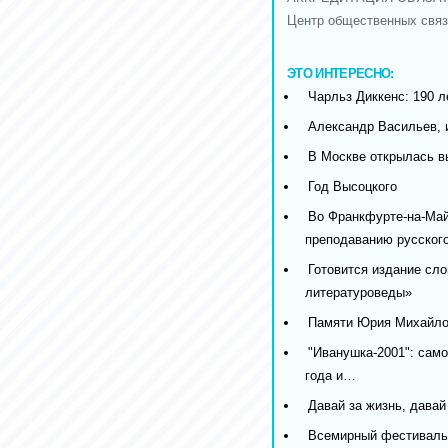
Центр общественных связе
ЭТО ИНТЕРЕСНО:
Чарльз Диккенс: 190 л
Александр Васильев, 
В Москве открылась в
Год Высоцкого
Во Франкфурте-на-Май
преподаванию русског
Готовится издание сл
литературоведы»
Памяти Юрия Михайлов
"Иванушка-2001": само
года и…
Давай за жизнь, давай
Всемирный фестиваль 