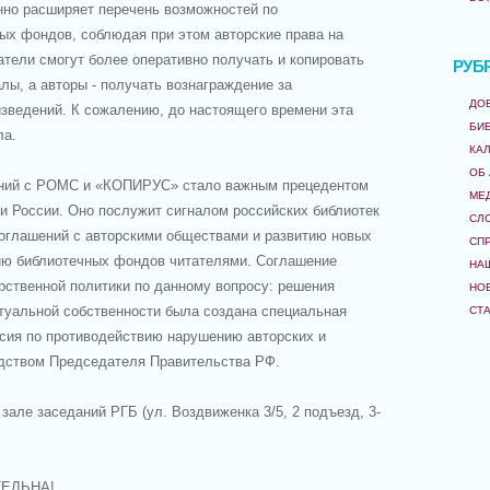
нно расширяет перечень возможностей по
ых фондов, соблюдая при этом авторские права на
атели смогут более оперативно получать и копировать
РУБ
ы, а авторы - получать вознаграждение за
ДО
изведений. К сожалению, до настоящего времени эта
БИ
ла.
КА
ОБ
ний с РОМС и «КОПИРУС» стало важным прецедентом
МЕ
и России. Оно послужит сигналом российских библиотек
СЛ
оглашений с авторскими обществами и развитию новых
СП
ию библиотечных фондов читателями. Соглашение
НА
рственной политики по данному вопросу: решения
НО
туальной собственности была создана специальная
СТ
сия по противодействию нарушению авторских и
дством Председателя Правительства РФ.
 зале заседаний РГБ (ул. Воздвиженка 3/5, 2 подъезд, 3-
ЕЛЬНА!