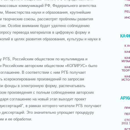
 массовых коммуникаций РФ, Федерального агентства
ЛЕ
РЕ
и, Министерства науки и образования, крупнейшие
ИН
и творческие союзы, рассмотрят проблемы развития
ссии. Особое внимание будет уделено соблюдению
 вопросу перевода материалов в цифровую форму и
КАФ
опий в целях развития образования, культуры и науки в
К 
КА
КА
ду РГБ, Российским обществом по мультимедиа и
МУЗЫ
и Российским авторским обществом «КОПИРУС» было
КА
ТЕОР
соглашение. В соответствии с ним РГБ получает
КА
ь ксерокопирование произведений по запросам
ИСТО
вои фонды в электронную форму, распечатывать
зом произведения с полным соблюдением авторских
АРХ
одаря соглашению на новый этап выходит проект
диссертаций", в рамках которого читатели РГБ получают
ПРА
е диссертаций. Это значительно упрощает процедуру
ПЕ
и и ее обработки.
СТО
2011 
ВС