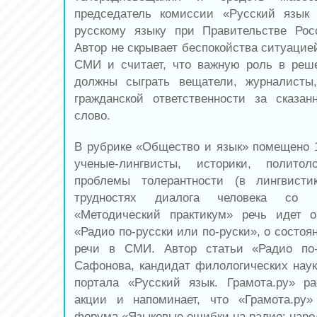
председатель комиссии «Русский язы
русскому языку при Правительстве Рос
Автор не скрывает беспокойства ситуацие
СМИ и считает, что важную роль в реш
должны сыграть вещатели, журналисты,
гражданской ответственности за сказа
слово.
В рубрике «Общество и язык» помещено 
ученые-лингвисты, историки, полит
проблемы толерантности (в лингвист
трудностях диалога человека со
«Методический практикум» речь идет 
«Радио по-русски или по-руски», о состоя
речи в СМИ. Автор статьи «Радио по
Сафонова, кандидат филологических наук
портала «Русский язык. Грамота.ру» р
акции и напоминает, что «Грамота.ру»
форума «Языковые ошибки на радио: наро