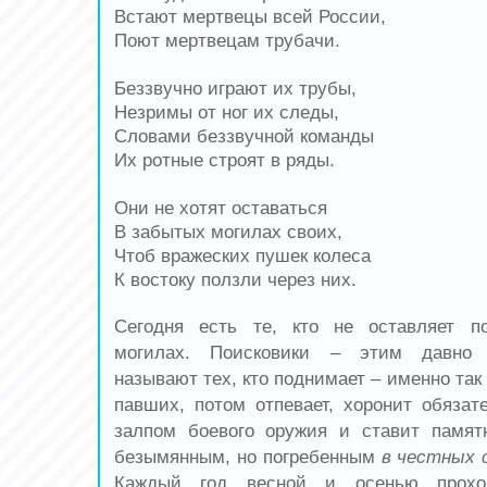
Встают мертвецы всей России,
Поют мертвецам трубачи.
Беззвучно играют их трубы,
Незримы от ног их следы,
Словами беззвучной команды
Их ротные строят в ряды.
Они не хотят оставаться
В забытых могилах своих,
Чтоб вражеских пушек колеса
К востоку ползли через них.
Сегодня есть те, кто не оставляет 
могилах. Поисковики – этим давно
называют тех, кто поднимает – именно так 
павших, потом отпевает, хоронит обяза
залпом боевого оружия и ставит памят
безымянным, но погребенным
в честных 
Каждый год весной и осенью прохо