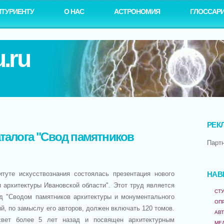
ИТУРИЕНТУ
О НАС
АСТРОНОМИЯ
ГЛОССАР
.ru
РЕК
аталога "Свод памятников
Парт
туте искусствознания состоялась презентация нового
НАВ
и архитектуры Ивановской области". Этот труд является
СТУ
д "Сводом памятников архитектуры и монументального
ОП
ый, по замыслу его авторов, должен включать 120 томов.
АВ
вет более 5 лет назад и посвящен архитектурным
МЕ