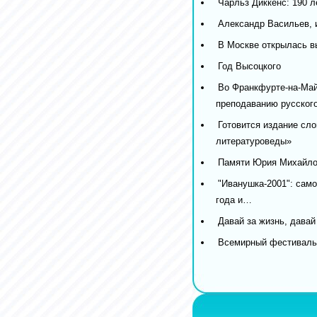
Чарльз Диккенс: 190 л
Александр Васильев, 
В Москве открылась в
Год Высоцкого
Во Франкфурте-на-Май
преподаванию русског
Готовится издание сл
литературоведы»
Памяти Юрия Михайлов
"Иванушка-2001": само
года и…
Давай за жизнь, давай
Всемирный фестиваль 