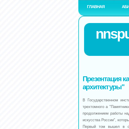
ГЛАВНАЯ
АБ
nnspu
Презентация к
архитектуры"
В Государственном инсти
трехтомного а "Памятник
продолжением работы на
искусства России", котор
Первый том вышел в с