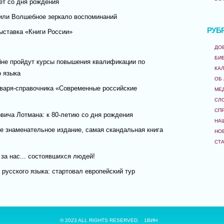
ет со дня рождения
или Волшебное зеркало воспоминаний
РУБ
ыставка «Книги России»
ДО
БИ
не пройдут курсы повышения квалификации по
КА
о языка
ОБ
оваря-справочника «Современные российские
МЕ
СЛ
СП
ича Лотмана: к 80-летию со дня рождения
НА
е знаменательное издание, самая скандальная книга
НО
СТ
 за нас... состоявшихся людей!
русского языка: стартовал европейский тур
© 2023 ALL RIGHTS RESERVED.
1ВИН