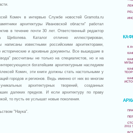
асти.
ЛЕ
РЕ
ксей Комеч в интервью Службе новостей Gramota.ru
ИН
амятники архитектуры Ивановской области" работал
ктив в течение почти 30 лет. Ответственный редактор
КАФ
а Щеболева. Каталог отлично иллюстрирован,
ы написаны известными российскими архитекторами,
К 
 исторические и архивные документы. Все вышедшие в
КА
вода" рассчитаны не только на специалистов, но и на
КА
МУЗЫ
 интересующихся богатейшим архитектурным наследием
КА
Алексей Комич, эти книги должны стать настольными у
ТЕОР
аций городов и регионов. Ведь именно от них во многом
КА
ИСТО
уникальных архитектурных творений, созданных
ших далеких предков. И если архитектуру по праву
кой, то пусть ее услышат новые поколения.
АРХ
ПРА
ьством "Наука".
ПЕ
СТО
2011 
ВС