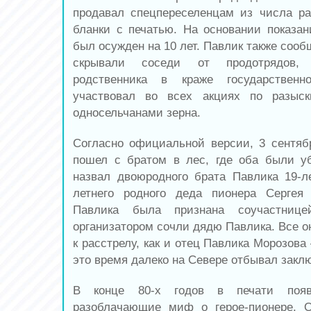
продавал спецпереселенцам из числа р
бланки с печатью. На основании показа
был осужден на 10 лет. Павлик также сооб
скрывали соседи от продотрядов, 
родственника в краже государственн
участвовал во всех акциях по разыск
односельчанами зерна.
Согласно официальной версии, 3 сентяб
пошел с братом в лес, где оба были у
назвал двоюродного брата Павлика 19-л
летнего родного деда пионера Сергея
Павлика была признана соучастнице
организатором сочли дядю Павлика. Все о
к расстрелу, как и отец Павлика Морозова
это время далеко на Севере отбывал закл
В конце 80-х годов в печати появ
разоблачающие миф о герое-пионере. 