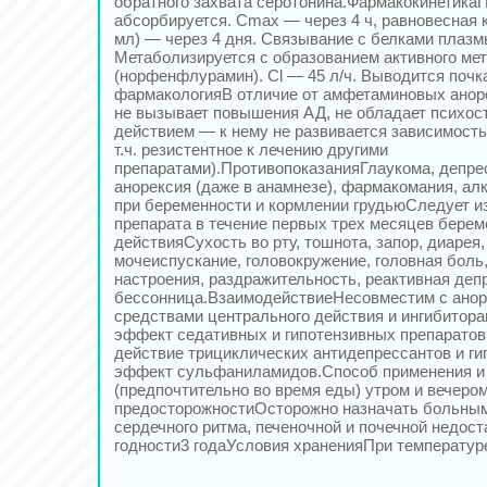
обратного захвата серотонина.Фармакокинетика
абсорбируется. Cmax — через 4 ч, равновесная к
мл) — через 4 дня. Связывание с белками плазм
Метаболизируется с образованием активного ме
(норфенфлурамин). Cl — 45 л/ч. Выводится поч
фармакологияВ отличие от амфетаминовых анор
не вызывает повышения АД, не обладает психо
действием — к нему не развивается зависимост
т.ч. резистентное к лечению другими
препаратами).ПротивопоказанияГлаукома, депре
анорексия (даже в анамнезе), фармакомания, а
при беременности и кормлении грудьюСледует и
препарата в течение первых трех месяцев бере
действияСухость во рту, тошнота, запор, диарея
мочеиспускание, головокружение, головная боль
настроения, раздражительность, реактивная деп
бессонница.ВзаимодействиеНесовместим с ано
средствами центрального действия и ингибитор
эффект седативных и гипотензивных препаратов,
действие трициклических антидепрессантов и ги
эффект сульфаниламидов.Способ применения и д
(предпочтительно во время еды) утром и вечеро
предосторожностиОсторожно назначать больны
сердечного ритма, печеночной и почечной недос
годности3 годаУсловия храненияПри температуре