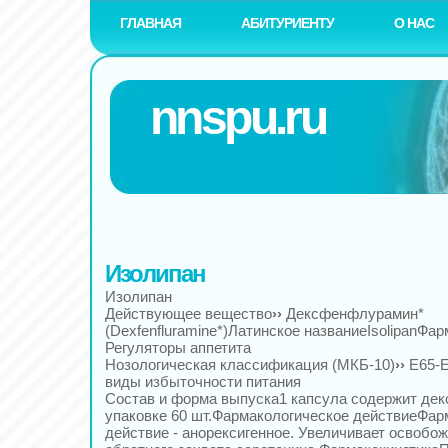
ГЛАВНАЯ
АБИТУРИЕНТУ
О НАС
nnspu.ru
Изолипан
Изолипан
Действующее вещество
››
Дексфенфлурамин*
(Dexfenfluramine*)Латинское названиеIsolipanФар
Регуляторы аппетита
Нозологическая классификация (МКБ-10)
››
E65-E
виды избыточности питания
Состав и форма выпуска1 капсула содержит дек
упаковке 60 шт.Фармакологическое действиеФар
действие - анорексигенное. Увеличивает освобо