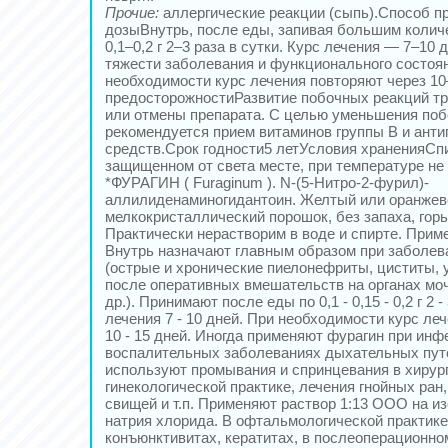
Прочие:
аллергические реакции (сыпь).Способ п
дозыВнутрь, после еды, запивая большим колич
0,1–0,2 г 2–3 раза в сутки. Курс лечения — 7–10 
тяжести заболевания и функционального состоян
необходимости курс лечения повторяют через 1
предосторожностиРазвитие побочных реакций т
или отмены препарата. С целью уменьшения по
рекомендуется прием витаминов группы В и ант
средств.Срок годности5 летУсловия храненияСпи
защищенном от света месте, при температуре не 
*ФУРАГИН ( Furaginum ). N-(5-Нитро-2-фурил)-
аллилиденаминогидантоин. Желтый или оранже
мелкокристаллический порошок, без запаха, горь
Практически нерастворим в воде и спирте. Прим
Внутрь назначают главным образом при заболев
(острые и хронические пиелонефриты, циститы, 
после оперативных вмешательств на органах мо
др.). Принимают после еды по 0,1 - 0,15 - 0,2 г 2 -
лечения 7 - 10 дней. При необходимости курс ле
10 - 15 дней. Иногда применяют фурагин при инф
воспалительных заболеваниях дыхательных пут
используют промывания и спринцевания в хирург
гинекологической практике, лечения гнойных ран
свищей и т.п. Применяют раствор 1:13 ООО на и
натрия хлорида. В офтальмологической практике
конъюнктивитах, кератитах, в послеоперационном