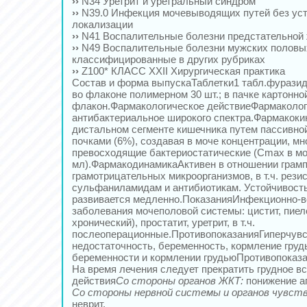
››
N34 Уретрит и уретральный синдром
››
N39.0 Инфекция мочевыводящих путей без ус
локализации
››
N41 Воспалительные болезни предстательной
››
N49 Воспалительные болезни мужских половых
классифицированные в других рубриках
››
Z100* КЛАСС XXII Хирургическая практика
Состав и форма выпускаТаблетки1 табл.фуразид
во флаконе полимерном 30 шт.; в пачке картонно
флакон.Фармакологическое действиеФармакологи
антибактериальное широкого спектра.Фармакоки
дистальном сегменте кишечника путем пассивн
почками (6%), создавая в моче концентрации, мн
превосходящие бактериостатические (Cmax в моч
мл).ФармакодинамикаАктивен в отношении грам
грамотрицательных микроорганизмов, в т.ч. рези
сульфаниламидам и антибиотикам. Устойчивост
развивается медленно.ПоказанияИнфекционно-
заболевания мочеполовой системы: цистит, пиел
хронический), простатит, уретрит, в т.ч.
послеоперационные.ПротивопоказанияГиперчувс
недостаточность, беременность, кормление гру
беременности и кормлении грудьюПротивопоказа
На время лечения следует прекратить грудное 
действия
Со стороны органов ЖКТ:
понижение ап
Со стороны нервной системы и органов чувств
неврит.