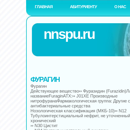
ГЛАВНАЯ
АБИТУРИЕНТУ
О НАС
nnspu.ru
ФУРАГИН
Фурагин
Действующее вещество
››
Фуразидин (Furazidin)
названиеFuraginАТХ:
››
J01XE Производные
нитрофуранаФармакологическая группа: Другие 
антибактериальные средства
Нозологическая классификация (МКБ-10)
››
N12
Тубулоинтерстициальный нефрит, не уточненный
хронический
››
N30 Цистит