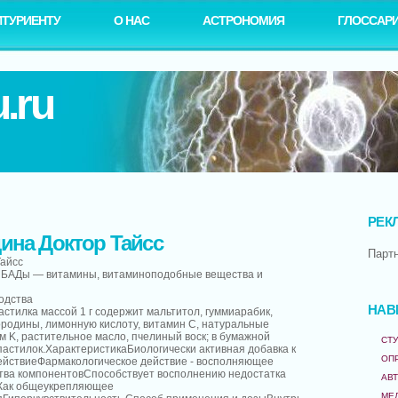
ИТУРИЕНТУ
О НАС
АСТРОНОМИЯ
ГЛОССАР
.ru
РЕК
ина Доктор Тайсс
Парт
Тайсс
: БАДы — витамины, витаминоподобные вещества и
одства
НАВ
стилка массой 1 г содержит мальтитол, гуммиарабик,
ородины, лимонную кислоту, витамин C, натуральные
 K, растительное масло, пчелиный воск; в бумажной
СТУ
0 пастилок.ХарактеристикаБиологически активная добавка к
ОП
ействиеФармакологическое действие - восполняющее
тва компонентовСпособствует восполнению недостатка
АВ
яКак общеукрепляющее
МЕ