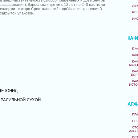
яГиперчувствительность.Способ применения и дозыВнутрь
 рассасывания). Взрослым и детям с 12 лет по 2–3 пастилки
ЛЕ
 содержит сахара.Срок годности3 годаУсловия храненияВ
РЕ
 закрытой упаковке.
ИН
КАФ
К 
КА
КА
МУЗЫ
КА
ТЕОР
КА
ИСТО
ЦЕТОНИД
КРАСИЛЬНОЙ СУХОЙ
АРХ
ПРА
ПЕ
СТО
2011 
ВС