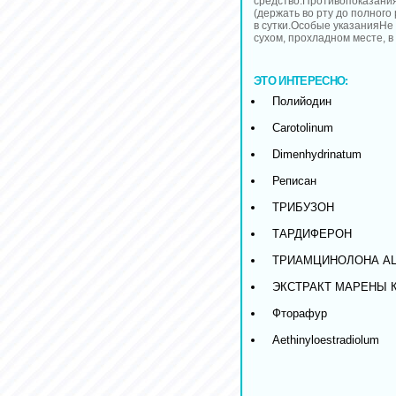
средство.Противопоказани
(держать во рту до полного
в сутки.Особые указанияНе
сухом, прохладном месте, в
ЭТО ИНТЕРЕСНО:
Полийодин
Carotolinum
Dimenhydrinatum
Реписан
ТРИБУЗОН
ТАРДИФЕРОН
ТРИАМЦИНОЛОНА А
ЭКСТРАКТ МАРЕНЫ 
Фторафур
Aethinyloestradiolum