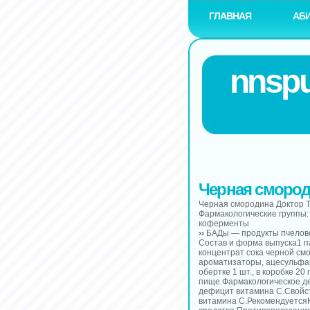
ГЛАВНАЯ
АБ
nnspu
Черная смород
Черная смородина Доктор 
Фармакологические группы
коферменты
››
БАДы — продукты пчелов
Состав и форма выпуска1 па
концентрат сока черной см
ароматизаторы, ацесульфам
обертке 1 шт., в коробке 2
пище.Фармакологическое д
дефицит витамина C.Свойс
витамина C.Рекомендуетс