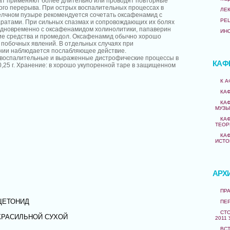
ат применяют более длительно или проводят повторные
ого перерыва. При острых воспалительных процессах в
ЛЕ
елчном пузыре рекомендуется сочетать оксафенамид с
РЕ
ратами. При сильных спазмах и сопровождающих их болях
одновременно с оксафенамидом холинолитики, папаверин
ИН
ие средства и промедол. Оксафенамид обычно хорошо
 побочных явлений. В отдельных случаях при
ии наблюдается послабляющее действие.
 воспалительные и выраженные дистрофические процессы в
КАФ
0,25 г. Хранение: в хорошо укупоренной таре в защищенном
К 
КА
КА
МУЗЫ
КА
ТЕОР
КА
ИСТО
АРХ
ПРА
ЦЕТОНИД
ПЕ
СТО
КРАСИЛЬНОЙ СУХОЙ
2011 
ВС