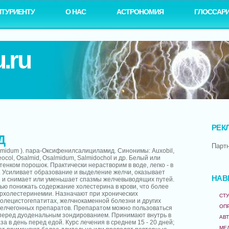
ИТУРИЕНТУ
О НАС
АСТРОНОМИЯ
ГЛОССАР
.ru
РЕК
Д
Парт
dum ). пара-Оксифенилсалициламид. Синонимы: Аuxobil,
Neocol, Osalmid, Osalmidum, Salmidochol и др. Белый или
енком порошок. Практически нерастворим в воде, легко - в
. Усиливает образование и выделение желчи, оказывает
НАВ
 и снимает или уменьшает спазмы желчевыводящих путей.
ью понижать содержание холестерина в крови, что более
ерхолестеринемии. Назначают при хронических
СТУ
холецистогепатитах, желчнокаменной болезни и других
ОП
желчегонных препаратов. Препаратом можно пользоваться
перед дуоденальным зондированием. Принимают внутрь в
АВ
раза в день перед едой. Курс лечения в среднем 15 - 20 дней;
МЕ