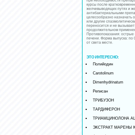
при необходимости препар
курсы после кратковременн
желчевыводящих путях и ж
антибактериальными препа
целесообразно назначать 
или другие спазмолитическ
переносится и не вызывает
продолжительном применен
Противопоказания: острые
печени. Форма выпуска: по 
от света месте.
ЭТО ИНТЕРЕСНО:
Полийодин
Carotolinum
Dimenhydrinatum
Реписан
ТРИБУЗОН
ТАРДИФЕРОН
ТРИАМЦИНОЛОНА А
ЭКСТРАКТ МАРЕНЫ 