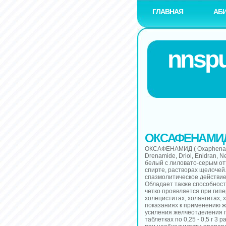
ГЛАВНАЯ
АБ
nnspu
ОКСАФЕНАМИ
ОКСАФЕНАМИД ( Oxaphenami
Drenamidе, Driol, Enidran, 
белый с лиловато-серым отт
спирте, растворах щелочей
спазмолитическое действие
Обладает также способност
четко проявляется при гип
холециститах, холангитах, 
показаниях к применению 
усиления желчеотделения 
таблетках по 0,25 - 0,5 г 3 