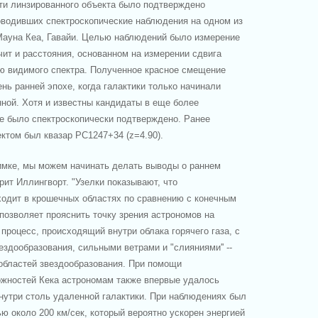
ти линзированного объекта было подтверждено
оводивших спектроскопические наблюдения на одном из
 Мауна Кеа, Гавайи. Целью наблюдений было измерение
чит и расстояния, основанном на измерении сдвига
аю видимого спектра. Полученное красное смещение
ень ранней эпохе, когда галактики только начинали
ной. Хотя и известны кандидаты в еще более
не было спектроскопически подтверждено. Ранее
ктом был квазар PC1247+34 (z=4.90).
имке, мы можем начинать делать выводы о раннем
ворит Иллингворт. "Узелки показывают, что
ходит в крошечных областях по сравнению с конечным
 позволяет прояснить точку зрения астрономов на
 процесс, происходящий внутри облака горячего газа, с
ездообразования, сильными ветрами и "слияниями'' --
областей звездообразования. При помощи
ожностей Кека астрономам также впервые удалось
нутри столь удаленной галактики. При наблюдениях был
ью около 200 км/сек, который вероятно ускорен энергией