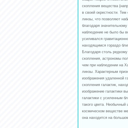
скопления вещества (напр
в своей окрестности. Тем
линзы, что позволяют на
благодаря значительному 
наблюдение не было бы во
усиливался гравитационно
находящимся гораздо ближ
Благодаря столь редкому
скопления, астрономы пол
чем при наблюдении на Х
линзы. Характерным приз
изображения удаленной га
скопления галактик, нах
изображение галактики в
галактики с усиленным бл
такого цвета. Необычный 
космическом веществе меж
она находится на большом 