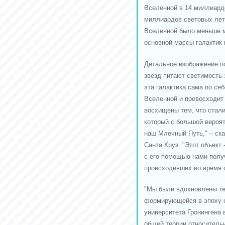
Вселенной в 14 миллиардо
миллиардов световых лет о
Вселенной было меньше м
основной массы галактик 
Детальное изображение п
звезд питают светимость 
эта галактика сама по се
Вселенной и превосходит 
восхищены тем, что стал
который с большой вероят
наш Млечный Путь,'' -- с
Санта Круз. "Этот объект
с его помощью нами полу
происходивших во время ф
"Мы были вдохновлены те
формирующейся в эпоху са
университета Гронингена 
общей теории относитель