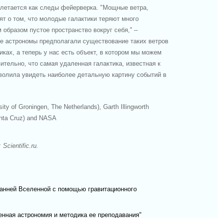
злетается как следы фейерверка. "Мощные ветра,
т о том, что молодые галактики теряют много
образом пустое пространство вокруг себя,'' --
ие астрономы предполагали существование таких ветров
иках, а теперь у нас есть объект, в котором мы можем
ительно, что самая удаленная галактика, известная к
волила увидеть наиболее детальную картину событий в
sity of Groningen, The Netherlands), Garth Illingworth
Santa Cruz) and NASA
Scientific.ru.
анней Вселенной с помощью гравитационного
нная астрономия и методика ее преподавания"