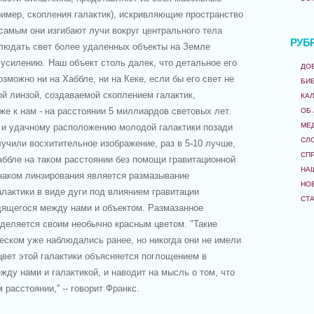
имер, скопления галактик), искривляющие пространство
 самым они изгибают лучи вокруг центрального тела
РУБ
блюдать свет более удаленных объекты на Земле
усилению. Наш объект столь далек, что детальное его
ДО
зможно ни на Хаббле, ни на Кеке, если бы его свет не
БИ
й линзой, создаваемой скоплением галактик,
КА
е к нам - на расстоянии 5 миллиардов световых лет.
ОБ
МЕ
 и удачному расположению молодой галактики позади
СЛ
учили восхитительное изображение, раз в 5-10 лучше,
СП
аббле на таком расстоянии без помощи гравитационной
НА
наком линзирования является размазывание
НО
лактики в виде дуги под влиянием гравитации
СТ
одящегося между нами и объектом. Размазанное
ыделяется своим необычно красным цветом. "Такие
еском уже наблюдались ранее, но никогда они не имели
цвет этой галактики объясняется поглощением в
ду нами и галактикой, и наводит на мысль о том, что
расстоянии,'' -- говорит Франкс.