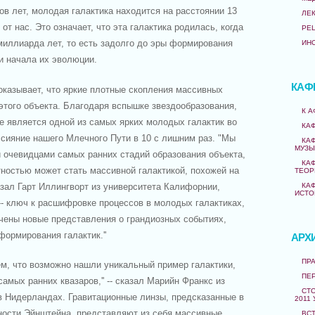
в лет, молодая галактика находится на расстоянии 13
ЛЕ
т нас. Это означает, что эта галактика родилась, когда
РЕ
иллиарда лет, то есть задолго до эры формирования
ИН
и начала их эволюции.
КАФ
оказывает, что яркие плотные скопления массивных
этого объекта. Благодаря вспышке звездообразования,
К 
бе является одной из самых ярких молодых галактик во
КА
сияние нашего Млечного Пути в 10 с лишним раз. "Мы
КА
МУЗЫ
и очевидцами самых ранних стадий образования объекта,
КА
ностью может стать массивной галактикой, похожей на
ТЕОР
казал Гарт Иллингворт из университета Калифорнии,
КА
ИСТО
 -- ключ к расшифровке процессов в молодых галактиках,
чены новые представления о грандиозных событиях,
ормирования галактик.''
АРХ
ПРА
м, что возможно нашли уникальный пример галактики,
ПЕ
мых ранних квазаров,'' -- сказал Марийн Франкс из
СТО
в Нидерландах. Гравитационные линзы, предсказанные в
2011 
ности Эйнштейна, представляют из себя массивные
ВС