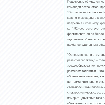
Подозрение об удаленнос
командой астрономов, пр
10-м телескопов Кека на
красного смещения, а зна
излучения к красному кр
(z=4.92) соответствует оч
формироваться во Вселен
удаленные объекты, это 
наиболее удаленным объе
"Основываясь на этом сн
развитии галактик,'' -- го
звездообразование проис
размером галактики.'' Это
образование галактик, как
центрами интенсивного зв
столкновениями плотных 
спектроскопических возм
измерить движения газа в
обнаружен газ со скорост