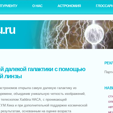
ИТУРИЕНТУ
О НАС
АСТРОНОМИЯ
ГЛОССАР
.ru
РЕК
й далекой галактики с помощью
Парт
й линзы
строномов открыла самую далекую галактику из
НАВ
времени, объединив уникальную четкость изображений,
СТУ
 телескопом Хаббла НАСА, с проникающей
ОП
 У.М.Кека и при дополнительной поддержке космической
АВ
 результатам, основанным на оценке возраста
МЕ