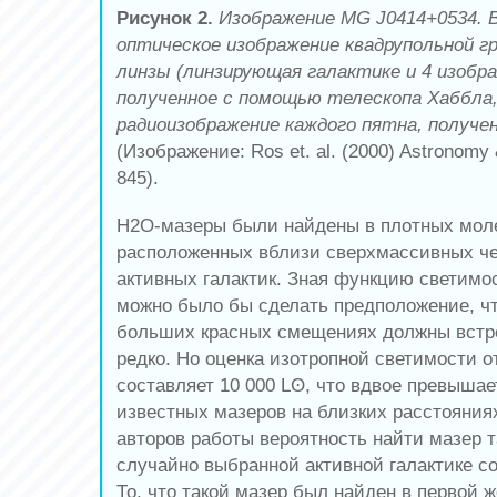
Рисунок 2.
Изображение MG J0414+0534. В
оптическое изображение квадрупольной г
линзы (линзирующая галактике и 4 изобра
полученное с помощью телескопа Хаббла, 
радиоизображение каждого пятна, получе
(Изображение: Ros et. al. (2000) Astronomy 
845).
H2O-мазеры были найдены в плотных моле
расположенных вблизи сверхмассивных че
активных галактик. Зная функцию светимо
можно было бы сделать предположение, ч
больших красных смещениях должны встре
редко. Но оценка изотропной светимости о
составляет 10 000 Lʘ, что вдвое превыша
известных мазеров на близких расстояния
авторов работы вероятность найти мазер т
случайно выбранной активной галактике со
То, что такой мазер был найден в первой 