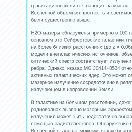
гравитационной линзе, наводит на мысль, 
Вселенной объемная плотность и светимос
были существенно выше.
H2O-мазеры обнаружены примерно в 100 га
основном это Сейфертовские галактики ти
на более близких расстояниях (до z = 0,06
модели внегалактических источников, объе
оптический спектр соответствует излучени
ребра. Однако, квазар MG J0414+0534 отно
активных галактических ядер. Это может оз
мазерное излучение сосредоточено в реля
излучающем в направлении Земли.
В галактике на большом расстоянии, даже
радиоволнах вызвано мазерным эффектом
излучения может быть недостаточно обнар
помощью радиотелескопов. Обнаружение в
Вселенной стало возможным только благод