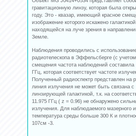
Объект MG J0414+0534 представляет собо
гравитационную линзу, которая была открыта
году. Это - квазар, имеющий красное смеще
изображение которого искажено галактикой 
находящейся на луче зрения в направлени
Земле.
Наблюдения проводились с использование
радиотелескопа в Эффельсберге (с учетом
смещения частота наблюдений составила 6.
ГГц, которая соответствует частоте излуче
Полученный радиоспектр представлен на р
линия излучения не может быть связана с
линзирующей галактикой, т.к. на соответс
11.975 ГГц ( z = 0.96) не обнаружено силь
излучения. Для наблюдаемого мазерного и
температура среды больше 300 К и плотно
107cм -3.