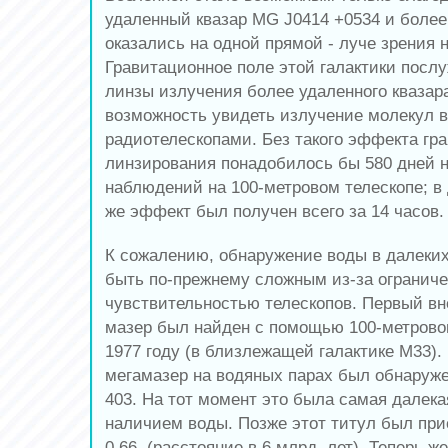
удаленный квазар MG J0414 +0534 и более
оказались на одной прямой - луче зрения 
Гравитационное поле этой галактики послу
линзы излучения более удаленного квазар
возможность увидеть излучение молекул 
радиотелескопами. Без такого эффекта гр
линзирования понадобилось бы 580 дней 
наблюдений на 100-метровом телескопе; в
же эффект был получен всего за 14 часов.
К сожалению, обнаружение воды в далеких
быть по-прежнему сложным из-за огранич
чувствительностью телескопов. Первый вн
мазер был найден с помощью 100-метровог
1977 году (в близлежащей галактике M33). 
мегамазер на водяных парах был обнаруже
403. На тот момент это была самая далека
наличием воды. Позже этот титул был прис
0.66, (расстояние в 6 млрд. лет). Теперь ж