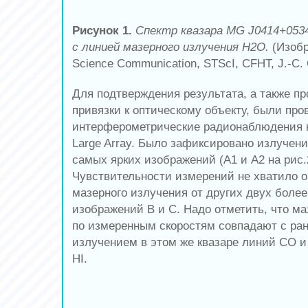
Рисунок 1.
Спектр квазара MG J0414+0534
с линией мазерного излучения H2O.
(Изобр
Science Communication, STScI, CFHT, J.-C. C
Для подтверждения результата, а также п
привязки к оптическому объекту, были пр
интерферометрические радионаблюдения н
Large Array. Было зафиксировано излучени
самых ярких изображений (А1 и А2 на рис.
Чувствительности измерений не хватило 
мазерного излучения от других двух боле
изображений В и С. Надо отметить, что м
по измеренным скоростям совпадают с ра
излучением в этом же квазаре линий СО 
HI.