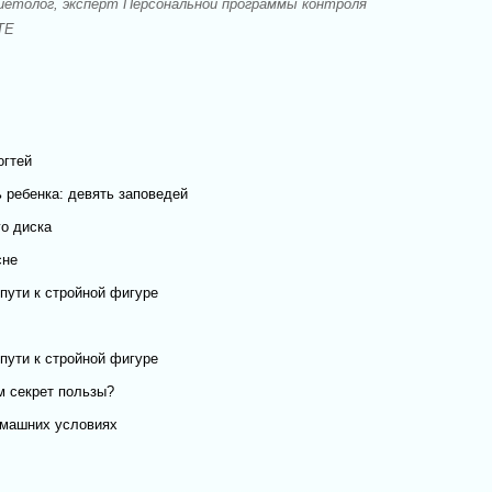
иетолог, эксперт Персональной программы контроля
TE
огтей
 ребенка: девять заповедей
о диска
сне
пути к стройной фигуре
пути к стройной фигуре
м секрет пользы?
омашних условиях