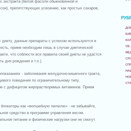
х экстракта (белой фасоли обыкновенной и
сои), препятствующих усвоению, как простых сахаров,
РУБ
ДО
БИ
КА
диету, данные препараты с успехом используются в
ОБ
о есть, прием необходим лишь в случае диетической
МЕ
наете, что соблюсти все правила своей диеты не удастся
СЛ
ть дня рождения и т.п.).
СП
НА
опоказаниях - заболевания желудочно-кишечного тракта,
НО
евого поведения по ограничительному типу,
СТ
ые с дефицитом жирорастворимых витаминов. Прием
 блокаторы как «волшебную пилюлю» - не забывайте,
ьное средство в программе управления весом.
льное питание и физические нагрузки они не смогут.