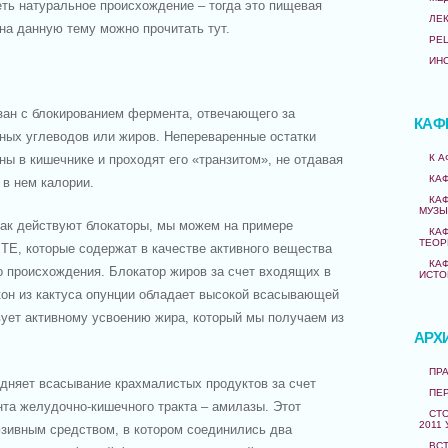
ть натуральное происхождение – тогда это пищевая
ЛЕ
на данную тему можно прочитать тут.
РЕ
ИН
зан с блокированием фермента, отвечающего за
КАФ
ных углеводов или жиров. Непереваренные остатки
К 
ны в кишечнике и проходят его «транзитом», не отдавая
КА
 в нем калории.
КА
МУЗЫ
как действуют блокаторы, мы можем на примере
КА
ТЕОР
TE, которые содержат в качестве активного вещества
КА
о происхождения. Блокатор жиров за счет входящих в
ИСТО
кон из кактуса опунции обладает высокой всасывающей
вует активному усвоению жира, который мы получаем из
АРХ
ПРА
удняет всасывание крахмалистых продуктов за счет
ПЕ
та желудочно-кишечного тракта – амилазы. Этот
СТО
2011 
юзивным средством, в котором соединились два
ВС