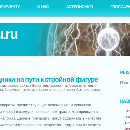
ИТУРИЕНТУ
О НАС
АСТРОНОМИЯ
ГЛОССАР
.ru
РЕК
ики на пути к стройной фигуре
Парт
ких веществах как блокаторы жиров и углеводов, которые
разберемся, что же это такое и чего они могут быть полезны.
НАВ
епараты, препятствующие всасыванию и усвоению
и жиров) в желудочно-кишечном тракте, что приводит к
СТУ
ОП
калорий. Данные препараты могут содержать в качестве
АВ
ически синтезированное вещество – тогда они относятся
МЕ