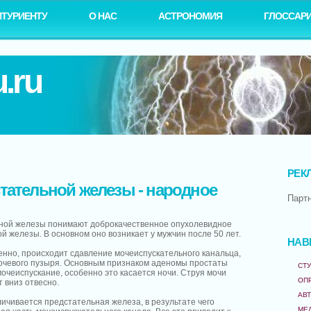
ИТУРИЕНТУ
О НАС
АСТРОНОМИЯ
ГЛОССАР
.ru
РЕК
тательной железы - народное
Парт
ной железы понимают доброкачественное опухолевидное
й железы. В основном оно возникает у мужчин после 50 лет.
НАВ
нно, происходит сдавление мочеиспускательного канальца,
очевого пузыря. Основным признаком аденомы простаты
СТУ
очеиспускание, особенно это касается ночи. Струя мочи
ОП
 вниз отвесно.
АВ
ичивается предстательная железа, в результате чего
МЕ