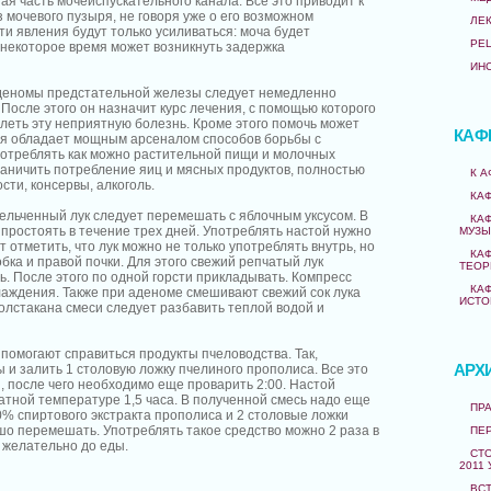
я часть мочеиспускательного канала. Все это приводит к
 мочевого пузыря, не говоря уже о его возможном
ЛЕ
и явления будут только усиливаться: моча будет
РЕ
 некоторое время может возникнуть задержка
ИН
деномы предстательной железы следует немедленно
. После этого он назначит курс лечения, с помощью которого
леть эту неприятную болезнь. Кроме этого помочь может
КАФ
ая обладает мощным арсеналом способов борьбы с
потреблять как можно растительной пищи и молочных
раничить потребление яиц и мясных продуктов, полностью
К 
ости, консервы, алкоголь.
КА
ельченный лук следует перемешать с яблочным уксусом. В
КА
простоять в течение трех дней. Употреблять настой нужно
МУЗЫ
т отметить, что лук можно не только употреблять внутрь, но
КА
бка и правой почки. Для этого свежий репчатый лук
ТЕОР
ь. После этого по одной горсти прикладывать. Компресс
КА
лаждения. Также при аденоме смешивают свежий сок лука
ИСТО
олстакана смеси следует разбавить теплой водой и
помогают справиться продукты пчеловодства. Так,
АРХ
ы и залить 1 столовую ложку пчелиного прополиса. Все это
, после чего необходимо еще проварить 2:00. Настой
атной температуре 1,5 часа. В полученной смесь надо еще
ПРА
0% спиртового экстракта прополиса и 2 столовые ложки
шо перемешать. Употреблять такое средство можно 2 раза в
ПЕ
, желательно до еды.
СТО
2011 
ВС