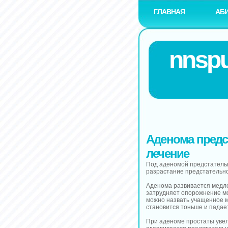
ГЛАВНАЯ
АБ
nnspu
Аденома предс
лечение
Под аденомой предстатель
разрастание предстательно
Аденома развивается медле
затрудняет опорожнение м
можно назвать учащенное м
становится тоньше и падает
При аденоме простаты увел