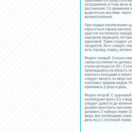
сдавливается предстательна
затруднению оттока мочи из
растяжения. Со временем эт
выделяться каплями, через
мочеиспускания.
При первых проявлениях а
обратиться к врачу-урологу
удастся постепенно преодо
народная медицина, котор
аденомой. Также следует у
продуктов. Зато следует ог
исть горчицу, перец, копчен
Рецепт первый. Сильно изм
таком состоянии он должен 
утром натощак по 50 г. Стои
прикладывать на область ло
нарезать кольцами и нагрет
следует менять по мере ох
пополам с жидким медом. П
принимать 2 раза в день.
Рецепт второй. С аденомой 
необходимо взять 0,5 л вод
следует довести до кипения
должен простоять при комн
добавить 2 чайные ложки 1
меда, все необходимо хоро
день по и 1 столовой ложке