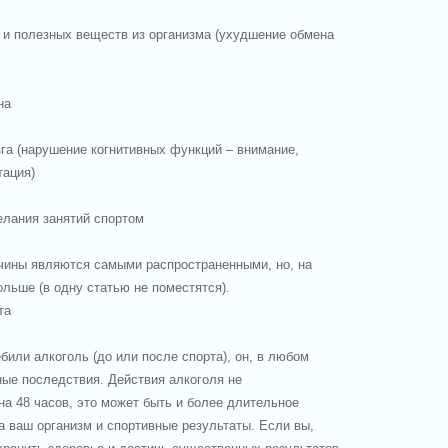
 и полезных веществ из организма (ухудшение обмена
на
га (нарушение когнитивных функций – внимание,
тация)
елания занятий спортом
ины являются самыми распространенными, но, на
ольше (в одну статью не поместятся).
та
били алкоголь (до или после спорта), он, в любом
ные последствия. Действия алкоголя не
на 48 часов, это может быть и более длительное
 ваш организм и спортивные результаты. Если вы,