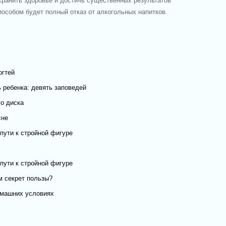
хранить здоровье и достичь существенных результатов
пособом будет полный отказ от алкогольных напитков.
огтей
 ребенка: девять заповедей
о диска
сне
пути к стройной фигуре
пути к стройной фигуре
м секрет пользы?
омашних условиях