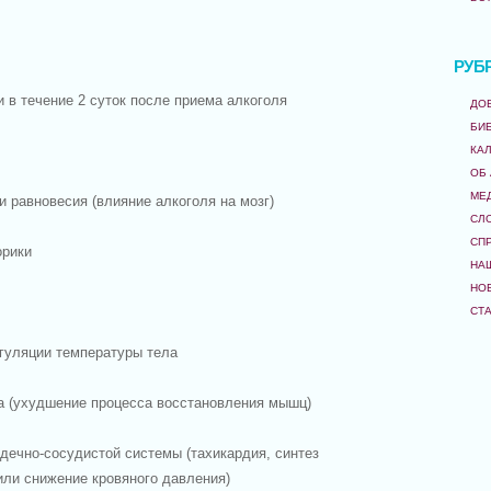
РУБ
 в течение 2 суток после приема алкоголя
ДО
БИ
КА
ОБ
МЕ
и равновесия (влияние алкоголя на мозг)
СЛ
СП
орики
НА
НО
СТ
егуляции температуры тела
ка (ухудшение процесса восстановления мышц)
дечно-сосудистой системы (тахикардия, синтез
или снижение кровяного давления)