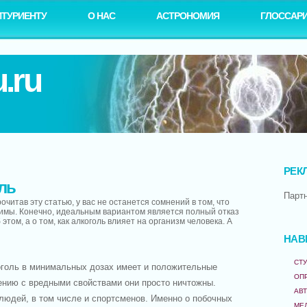
ИТУРИЕНТУ
О НАС
АСТРОНОМИЯ
ГЛОССАР
.ru
РЕК
ль
Парт
очитав эту статью, у вас не останется сомнений в том, что
тимы. Конечно, идеальным вариантом является полный отказ
 этом, а о том, как алкоголь влияет на организм человека. А
НАВ
СТУ
коголь в минимальных дозах имеет и положительные
ОП
ению с вредными свойствами они просто ничтожны.
АВ
людей, в том числе и спортсменов. Именно о побочных
МЕ