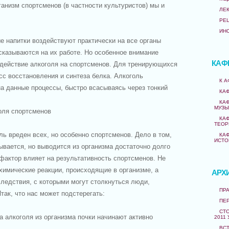
ганизм спортсменов (в частности культуристов) мы и
ЛЕ
РЕ
ИН
ые напитки воздействуют практически на все органы
сказываются на их работе. Но особенное внимание
КАФ
 действие алкоголя на спортсменов. Для тренирующихся
с восстановления и синтеза белка. Алкоголь
К 
а данные процессы, быстро всасываясь через тонкий
КА
КА
МУЗЫ
оля спортсменов
КА
ТЕОР
оль вреден всех, но особенно спортсменов. Дело в том,
КА
ИСТО
ывается, но выводится из организма достаточно долго
т фактор влияет на результативность спортсменов. Не
химические реакции, происходящие в организме, а
АРХ
ледствия, с которыми могут столкнуться люди,
ПРА
ак, что нас может подстерегать:
ПЕ
СТО
а алкоголя из организма почки начинают активно
2011 
ВС