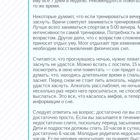
ему все 7 дней в неделю. Рекомендуется ложитьс
то же время.
Некоторые думают, что если тренироваться веч
заснуть. Врачи советуют заниматься тренировкой
Лучше всего заниматься спортом в 5:00 вечера. 
интенсивности самой тренировки. Потребность во
возрастом. Другое дело, что с возрастом сложне
приносит отдых уму. Мозг отдыхает при изменени
необходим восстановления физических сил.
Считается, что проснувшись ночью, нужно лежать
заснуть не удастся. Можно встать с постели, 15 
посмотреть в окно или помечтать — сон придет с
думать, что, находясь длительное время в спаль
заснет. Перед сном не стоит пить алкоголь, наде
удастся заснуть. Алкоголь расслабляет, но ночь
несколько раз через него просыпаться, не спосо
выспаться. Это все, что касалось мифов, а тепе
информации о сне.
Следует ответить на вопрос: достаточно ли вы с
достаточно просто. Если вы засыпаете в течение 
недостаточно спите, поскольку период засыпания
Дети и подростки должны спать 10 часов в сутки
достаточно 8 часов. Молодые родители недосып
часов. Если человек недосыпает, он пьянеет бы