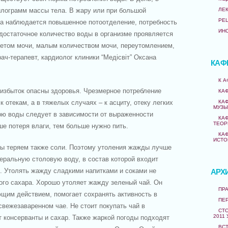
килограмм массы тела. В жару или при большой
ЛЕ
РЕ
да наблюдается повышенное потоотделение, потребность
ИН
достаточное количество воды в организме проявляется
етом мочи, малым количеством мочи, переутомлением,
ач-терапевт, кардиолог клиники “Медiсвiт” Оксана
КАФ
К 
е избыток опасны здоровья. Чрезмерное потребление
КА
 отекам, а в тяжелых случаях – к асциту, отеку легких
КА
МУЗЫ
рю воды следует в зависимости от выраженности
КА
ТЕОР
е потеря влаги, тем больше нужно пить.
КА
ИСТО
мы теряем также соли. Поэтому утоления жажды лучше
еральную столовую воду, в состав которой входит
. Утолять жажду сладкими напитками и соками не
АРХ
ого сахара. Хорошо утоляет жажду зеленый чай. Он
ПРА
ющим действием, помогает сохранять активность в
ПЕ
 свежезаваренном чае. Не стоит покупать чай в
СТО
2011 
 консерванты и сахар. Также жаркой погоды подходят
ВС