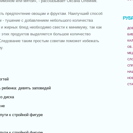
лимоном или мятой», - рассказывает Оксана Олейник.
ать предпочтение овощам и фруктам. Наилучший способ
РУБ
м - тушение с добавлением небольшого количества
 и жирных блюд необходимо свести к минимуму, так как
ДО
я этих продуктов выделяется большое количество
БИ
. Следование таким простым советам поможет избежать
КА
ОБ
у.
МЕ
СЛ
СП
НА
НО
огтей
СТ
 ребенка: девять заповедей
о диска
сне
пути к стройной фигуре
пути к стройной фигуре