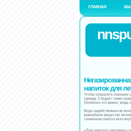
ГЛАВНАЯ
АБ
nnspu
Негазированна
напиток для ле
Чтобы сохранить хорошее с
одежду. Следует также прав
Особенно это важно, когда 
Вода задействована во все
важнейшее вещество челове
слаженная работа всех внут
«Для каждого человека су