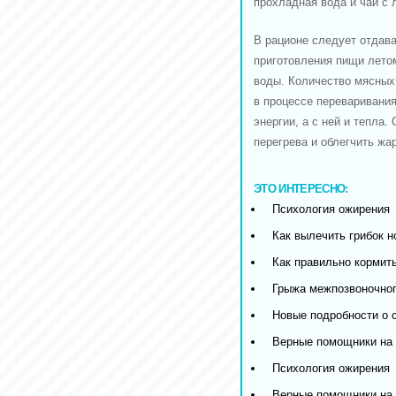
прохладная вода и чай с 
В рационе следует отдав
приготовления пищи лето
воды. Количество мясных
в процессе переваривани
энергии, а с ней и тепла
перегрева и облегчить жар
ЭТО ИНТЕРЕСНО:
Психология ожирения
Как вылечить грибок н
Как правильно кормить
Грыжа межпозвоночног
Новые подробности о 
Верные помощники на 
Психология ожирения
Верные помощники на 