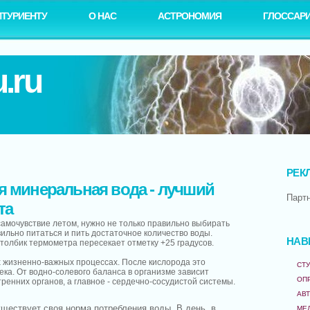
ИТУРИЕНТУ
О НАС
АСТРОНОМИЯ
ГЛОССАР
.ru
РЕК
я минеральная вода - лучший
Парт
та
амочувствие летом, нужно не только правильно выбирать
ильно питаться и пить достаточное количество воды.
НАВ
столбик термометра пересекает отметку +25 градусов.
х жизненно-важных процессах. После кислорода это
СТУ
ка. От водно-солевого баланса в организме зависит
ОП
ренних органов, а главное - сердечно-сосудистой системы.
АВ
ществует своя норма потребления воды. В день, в
МЕ