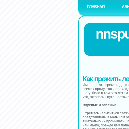
ГЛАВНАЯ
АБ
nnspu
Как прожить ле
Именно в это время года, к
свежих продуктов и прохла
шагу. Дело в том, что лето
что, готовясь к путешествию
Вкусные и опасные
Стремясь насытиться свеж
представлены в большом р
тщательно их промывать. Т
или манго, прежде чем попа