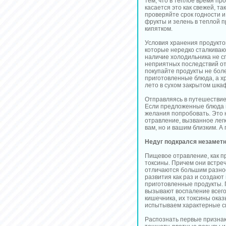
тем, что в теплое время пр
касается это как свежей, т
проверяйте срок годности 
фрукты и зелень в теплой 
кипятком.
Условия хранения продукто
которые нередко сталкиваю
наличие холодильника не с
неприятных последствий от
покупайте продукты не боле
приготовленные блюда, а х
лето в сухом закрытом шкаф
Отправляясь в путешествие 
Если предложенные блюда в
желания попробовать. Это н
отравление, вызванное лег
вам, но и вашим близким. А
Недуг подкрался незамет
Пищевое отравление, как п
токсины. Причем они встре
отличаются большим разно
развития как раз и создаю
приготовленные продукты. 
вызывают воспаление всего
кишечника, их токсины оказ
испытываем характерные с
Распознать первые признак