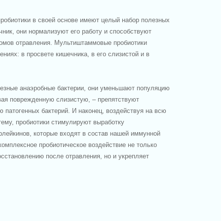
робиотики в своей основе имеют целый набор полезных
чник, они нормализуют его работу и способствуют
омов отравления. Мультиштаммовые пробиотики
ениях: в просвете кишечника, в его слизистой и в
лезные анаэробные бактерии, они уменьшают популяцию
ивая поврежденную слизистую, – препятствуют
 патогенных бактерий. И наконец, воздействуя на всю
ему, пробиотики стимулируют выработку
рлейкинов, которые входят в состав нашей иммунной
комплексное пробиотическое воздействие не только
осстановлению после отравления, но и укрепляет