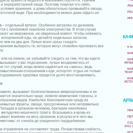
одукты хранятся недолго и неизбежно портятся. Причем
ак и переработанной пищи. Поэтому покупая что-либо,
ЛЕ
и условия хранения, а дома обязательно промывайте овощи,
РЕ
проточной воде. При необходимости можно даже обдать их
ИН
в – отдельный вопрос. Особенно актуален он дачников,
тся с проблемой перебоев электричества. В этом случае
пасет ни мороженое, ни сваренный компот. Чтобы избежать
КАФ
 испорченной еды, не делайте недельных запасов,
е чем на два дня. Лучше всего сразу съедать
ранения выбирать те, которые могут спокойно пролежать все
К 
у.
КА
или на пикник, не забывайте следить за тем, что вы едите.
КА
ызывают у вас подозрение, лучше воздержитесь от
МУЗЫ
е тот случай, когда можно надеяться на «авось», ведь
КА
комысленным отношением к еде, испортит отдых не только
ТЕОР
 подорванное здоровье придется долго восстанавливать.
КА
ИСТО
но
равило, вызывают болезнетворные микроорганизмы и их
чаются значительно чаще, нежели химические токсины, и
АРХ
образием видов. Наиболее благоприятную среду их
т немытые фрукты, овощи, просроченные или неправильно
Попадая в организм человека, бактерии неизбежно
ПРА
 желудочно-кишечного тракта. Всасываясь в кровь из
ывают влияние на весь организм, в результате чего мы
ПЕ
имптомы: от озноба до учащенного сердцебиения.
СТО
2011 
и отравления не составляет труда. Почувствовав слабость,
ВС