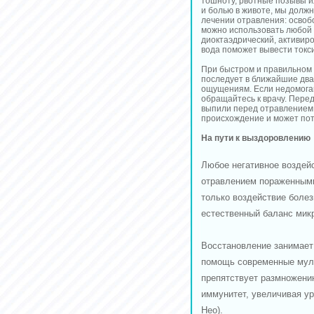
тошноту, рвотные позывы 
и болью в животе, мы долж
лечении отравления: освоб
можно использовать любой
диоктаэдрический, активиро
вода поможет вывести токс
При быстром и правильном
последует в ближайшие два
ощущениям. Если недомоган
обращайтесь к врачу. Перед
выпили перед отравлением.
происхождение и может по
На пути к выздоровлению
Любое негативное воздейс
отравлением пораженными
только воздействие боле
естественный баланс мик
Восстановление занимает 
помощь современные муль
препятствует размножени
иммунитет, увеличивая у
Нео).