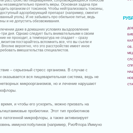
или расстройство пищеварения, сопровождающееся поносом
ны незамедлительно принять меры. Основная задача при
одить организм от токсинов. Чтобы нейтрализовать токсины,
 доступный адсорбирующий препарат (например, смектит
ванный уголь). И не забывать про обильное питье, ведь
РУБ
ины и не допустить обезвоживания.
ДО
 лечении даже в домашних условиях выздоровление
-три дня. Однако следует быть внимательными к своим
БИ
ие не проходит, а температура не спадает – сразу
КА
 визитом постарайтесь вспомнить все, что вы съели и
 Вполне вероятно, что это расстройство имеет иное
ОБ
требовать вмешательства специалистов.
МЕ
СЛ
СП
твие – серьезный стресс организма. В случае с
НА
 оказывается вся пищеварительная система, ведь не
НО
знетворных микроорганизмов, но и лечение нарушают
СТ
рофлоры.
время, и чтобы его ускорить, можно призвать на
тиштаммовые пробиотики. Этот тип пробиотиков
ю патогенной микрофлоры, а также активизирует
ровень иммуноглобулинов (например, РиоФлора Иммуно