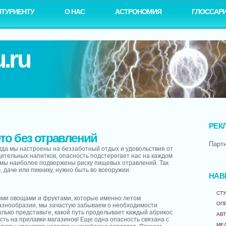
ИТУРИЕНТУ
О НАС
АСТРОНОМИЯ
ГЛОССАР
.ru
РЕК
то без отравлений
Парт
огда мы настроены на беззаботный отдых и удовольствия от
дительных напитков, опасность подстерегает нас на каждом
м мы наиболее подвержены риску пищевых отравлений. Так
, даче или пикнику, нужно быть во всеоружии.
НАВ
СТУ
ими овощами и фруктами, которые именно летом
ОП
азнообразии, мы зачастую забываем о необходимости
олько представьте, какой путь проделывает каждый абрикос
АВ
сть на прилавки магазинов! Еще одна опасность связана с
МЕ