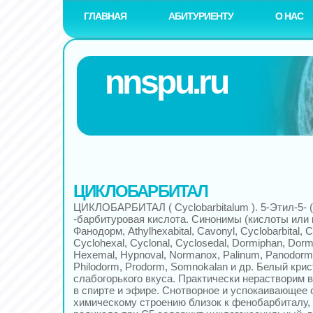
ГЛАВНАЯ
АБИТУРИЕНТУ
О НАС
nnspu.ru
ЦИКЛОБАРБИТАЛ
ЦИКЛОБАРБИТАЛ ( Сyclobаrbitalum ). 5-Этил-5- (
-барбитуровая кислота. Синонимы (кислоты или 
Фанодорм, Athylhexabital, Cavonyl, Сусlоbarbital, С
Сусlоhexal, Cyclonal, Сусlоsеdаl, Dоrmiрhan, Dоr
Нехеmal, Нурnoval, Nоrmаnох, Рalinum, Рanоdorm
Philodorm, Рrоdorm, Sоmnоkalan и др. Белый кр
слабогорького вкуса. Практически нерастворим в
в спирте и эфире. Снотворное и успокаивающее 
химическому строению близок к фенобарбиталу,