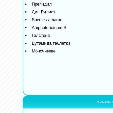
Препидил
Дип Рилиф
Species amarae
Amphotericinum B
Галстена
Бутамида таблетки
Моночинкве
© 2023 ALL