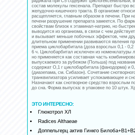
радикала при С5 содержит циклогексенильный, 
состав молекулы гексенала. Препарат быстро в
желудочно-кишечного тракта. В организме относ
расщепляется, главным образом в печени. При 
печени разрушение препарата замеется. По фар
свойствам близок к этаминал-натрию, но быстре
выводится из организма, в связи с чем действу
и вызывает меньше побочных эффектов, чем дру
длительном применении развиваются явления при
приема циклобарбитала (доза взрослых 0,1 - 0,2 
6 ч. Циклобарбитал исключен из номенклатуры л
но применяется как составная часть комбинирова
выпускаемого за рубежом (Польша) под название
содержат О,1 г циклобарбитала (фанодорма) и 0,0
(диазепама, см. Сибазон). Сочетание снотворног
транквилизатора усиливает успокаивающее и сн
Назначают как снотворное средство взрослым по
до сна. Форма выпуска: в упаковке по 10 штук. Х
ЭТО ИНТЕРЕСНО:
Глюкотрол ХЛ
Radices Althaeae
Доппельгерц актив Гинкго Билоба+B1+B