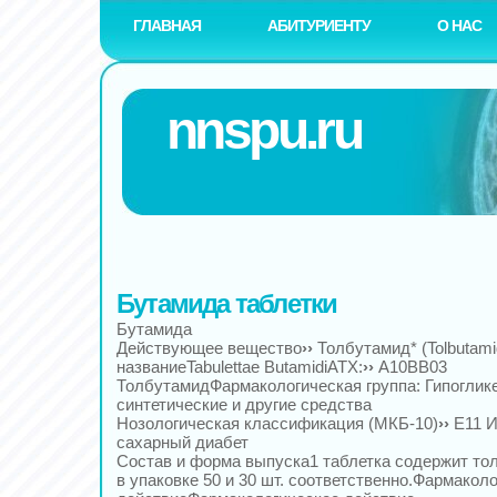
ГЛАВНАЯ
АБИТУРИЕНТУ
О НАС
nnspu.ru
Бутамида таблетки
Бутамида
Действующее вещество
››
Толбутамид* (Tolbutam
названиеTabulettae ButamidiАТХ:
››
A10BB03
ТолбутамидФармакологическая группа: Гипоглик
синтетические и другие средства
Нозологическая классификация (МКБ-10)
››
E11 
сахарный диабет
Состав и форма выпуска1 таблетка содержит толб
в упаковке 50 и 30 шт. соответственно.Фармакол