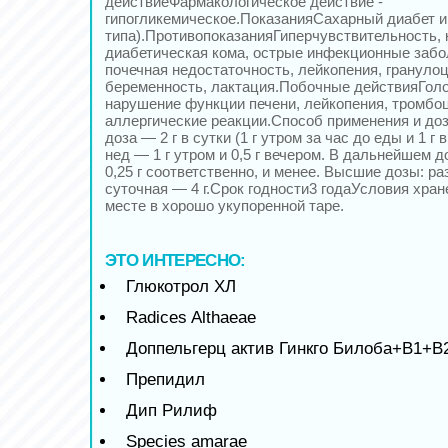
действиеФармакологическое действие -
гипогликемическое.ПоказанияСахарный диабет и
типа).ПротивопоказанияГиперчувствительность, 
диабетическая кома, острые инфекционные забо
почечная недостаточность, лейкопения, грануло
беременность, лактация.Побочные действияГоло
нарушение функции печени, лейкопения, тромбо
аллергические реакции.Способ применения и до
доза — 2 г в сутки (1 г утром за час до еды и 1 г 
нед — 1 г утром и 0,5 г вечером. В дальнейшем д
0,25 г соответственно, и менее. Высшие дозы: раз
суточная — 4 г.Срок годности3 годаУсловия хран
месте в хорошо укупоренной таре.
ЭТО ИНТЕРЕСНО:
Глюкотрол ХЛ
Radices Althaeae
Доппельгерц актив Гинкго Билоба+B1+B
Препидил
Дип Рилиф
Species amarae