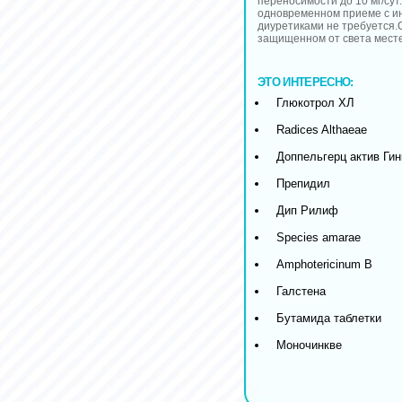
переносимости до 10 мг/сут
одновременном приеме с и
диуретиками не требуется.С
защищенном от света месте
ЭТО ИНТЕРЕСНО:
Глюкотрол ХЛ
Radices Althaeae
Доппельгерц актив Ги
Препидил
Дип Рилиф
Species amarae
Amphotericinum B
Галстена
Бутамида таблетки
Моночинкве