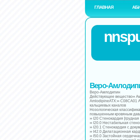
ГЛАВНАЯ
АБ
nnspu
Веро-Амлодип
Веро-Амлодипин
Действующее вещество
››
Ам
AmlodipineАТХ:
››
C08CA01 А
кальциевых каналов
Нозологическая классифика
повышенным кровяным дав
››
I20 Стенокардия [грудная
››
I20.0 Нестабильная стен
››
I20.1 Стенокардия с док
››
I42.0 Дилатационная кар
››
I50.0 Застойная сердечна