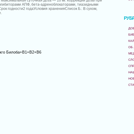
. Максимальная суточная доза — 10 мг. Коррекции дозы при
нгибиторами АПФ, бета-адреноблокаторами, тиазидными
рок годности2 годаУсловия храненияСписок Б.: В сухом,
.
РУБ
ДО
БИ
КА
ОБ
нкго Билоба+B1+B2+B6
МЕ
СЛ
СП
НА
НО
СТ