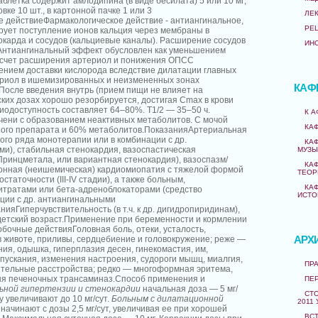
блетка содержит амлодипина (в виде бесилата) 5 или 10 мг;
вке 10 шт., в картонной пачке 1 или 3
ЛЕ
е действиеФармакологическое действие - антиангинальное,
РЕ
рует поступление ионов кальция через мембраны в
карда и сосудов (кальциевые каналы). Расширение сосудов
ИН
 Антиангинальный эффект обусловлен как уменьшением
а счет расширения артериол и понижения ОПСС
ичением доставки кислорода вследствие дилатации главных
ериол в ишемизированных и неизмененных зонах
КАФ
осле введения внутрь (прием пищи не влияет на
ских дозах хорошо резорбируется, достигая Cmax в крови
иодоступность составляет 64–80%. T1/2 — 35–50 ч.
К 
ени с образованием неактивных метаболитов. С мочой
КА
ого препарата и 60% метаболитов.ПоказанияАртериальная
ого ряда монотерапии или в комбинации с др.
КА
и), стабильная стенокардия, вазоспастическая
МУЗЫ
Принцметала, или вариантная стенокардия), вазоспазм/
КА
ионная (неишемическая) кардиомиопатия с тяжелой формой
ТЕОР
таточности (III-IV стадии), а также больным,
КА
итратами или бета-адреноблокаторами (средство
ИСТО
ции с др. антиангинальными
ияГиперчувствительность (в т.ч. к др. дигидропиридинам),
детский возраст.Применение при беременности и кормлении
бочные действияГоловная боль, отеки, усталость,
АРХ
в животе, приливы, сердцебиение и головокружение; реже —
ния, одышка, гиперплазия десен, гинекомастия, им,
пускания, изменения настроения, судороги мышц, миалгия,
ПРА
ительные расстройства; редко — многоформная эритема,
ня печеночных трансаминаз.Способ применения и
ПЕ
ьной гипертензии и стенокардии
начальная доза — 5 мг/
СТО
у увеличивают до 10 мг/сут.
Больным с дилатационной
2011 
начинают с дозы 2,5 мг/сут, увеличивая ее при хорошей
ВС