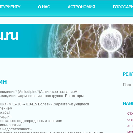
ИТУРИЕНТУ
О НАС
АСТРОНОМИЯ
ГЛОССАР
.ru
РЕК
ин
Парт
лодипин* (Amlodipine*)Латинское названиеV-
млодипинФармакологическая группа: Блокаторы
НАВ
ция (МКБ-10)
››
I10-I15 Болезни, характеризующиеся
лением
 жаба]
СТУ
окардия
ОП
ументально подтвержденным спазмом
диомиопатия
АВ
я недостаточность
МЕ