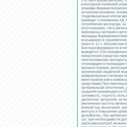
Состав и форма выпуска1 та
в контурной ячейковой упако
упаковки.Фармакологическо
антигипертензивное. Блоки
гладкомышечные клетки мио
приводит к понижению АД.
потребления кислорода, з
(постнагрузки), так и увел
коронарных артерий и арт
миокарда.ФармакокинетикаП
всасывание) в терапевтиче
через 6–12 ч. Абсолютная б
Биотрансформируется в печ
выводятся 10% неизмененн
гипертензия (средство перв
гипотензивными препаратам
стенокардия (стенокардия 
вазоконстрикция, дилатац
хронической сердечной недос
рефрактерным к лечению н
монотерапии или в комбина
средствами).Противопоказан
артериальная гипотензия, 
грудьюНе рекомендуется.По
сонливость, тошнота, боль 
диспепсия, артралгия, асте
увеличение частоты мочеис
кожный зуд, высыпания, зр
желтуха и повышение уров
дозыВнутрь.
При артериал
сут; при необходимости доз
кардиомиопатией
лечение 