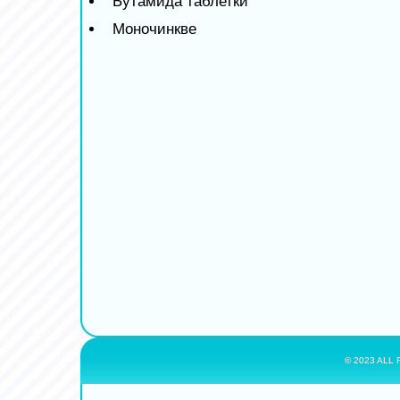
Бутамида таблетки
Моночинкве
© 2023 ALL