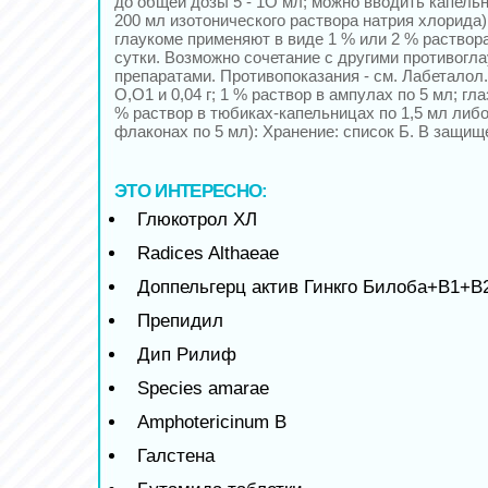
до общей дозы 5 - 1О мл; можно вводить капельн
200 мл изотонического раствора натрия хлорида)
глаукоме применяют в виде 1 % или 2 % раствора 
сутки. Возможно сочетание с другими противогл
препаратами. Противопоказания - см. Лабеталол
О,О1 и 0,04 г; 1 % раствор в ампулах по 5 мл; гл
% раствор в тюбиках-капельницах по 1,5 мл либо
флаконах по 5 мл): Хранение: список Б. В защищ
ЭТО ИНТЕРЕСНО:
Глюкотрол ХЛ
Radices Althaeae
Доппельгерц актив Гинкго Билоба+B1+B
Препидил
Дип Рилиф
Species amarae
Amphotericinum B
Галстена