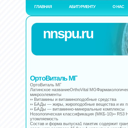
ГЛАВНАЯ
АБИТУРИЕНТУ
О НАС
nnspu.ru
ОртоВиталь МГ
ОртоВиталь МГ
Латинское названиеOrthoVital MGФармакологичес
микроэлементы
››
Витамины и витаминоподобные средства
››
БАДы — жиры, жироподобные вещества и их 
››
БАДы — витаминно-минеральные комплексы
Нозологическая классификация (МКБ-10)
››
R53 
утомляемость
Состав и форма выпуска1 пакетик содержит гран