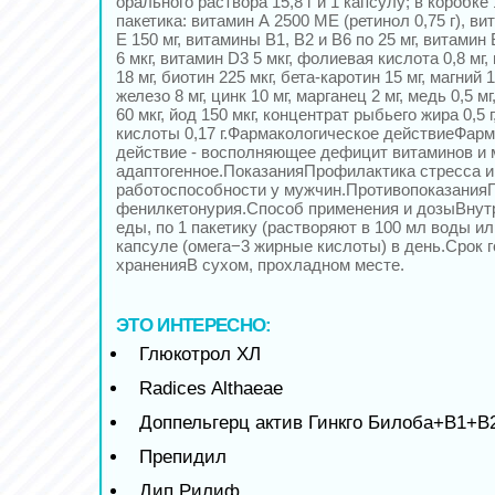
орального раствора 15,8 г и 1 капсулу; в коробке 
пакетика: витамин А 2500 МE (ретинол 0,75 г), ви
E 150 мг, витамины B1, B2 и B6 по 25 мг, витамин 
6 мкг, витамин D3 5 мкг, фолиевая кислота 0,8 мг
18 мг, биотин 225 мкг, бета-каротин 15 мг, магний 1
железо 8 мг, цинк 10 мг, марганец 2 мг, медь 0,5 м
60 мкг, йод 150 мкг, концентрат рыбьего жира 0,5 
кислоты 0,17 г.Фармакологическое действиеФар
действие - восполняющее дефицит витаминов и 
адаптогенное.ПоказанияПрофилактика стресса 
работоспособности у мужчин.ПротивопоказанияГ
фенилкетонурия.Способ применения и дозыВнутр
еды, по 1 пакетику (растворяют в 100 мл воды ил
капсуле (омега−3 жирные кислоты) в день.Срок 
храненияВ сухом, прохладном месте.
ЭТО ИНТЕРЕСНО:
Глюкотрол ХЛ
Radices Althaeae
Доппельгерц актив Гинкго Билоба+B1+B
Препидил
Дип Рилиф