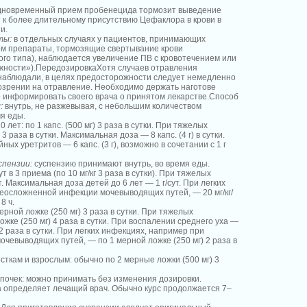
новременный прием пробенецида тормозит выведение
 к более длительному присутствию Цефаклора в крови в
и.
ты:
в отдельных случаях у пациентов, принимающих
м препараты, тормозящие свертывание крови
ого типа), наблюдается увеличение ПВ с кровотечением или
жности»).ПередозировкаХотя случаев отравления
наблюдали, в целях предосторожности следует немедленно
дозрении на отравление. Необходимо держать наготове
о информировать своего врача о принятом лекарстве.Способ
:
внутрь, не разжевывая, с небольшим количеством
я еды.
лет: по 1 капс. (500 мг) 3 раза в сутки. При тяжелых
 3 раза в сутки. Максимальная доза — 8 капс. (4 г) в сутки.
ых уретритов — 6 капс. (3 г), возможно в сочетании с 1 г
спензии:
суспензию принимают внутрь, во время еды.
сут в 3 приема (по 10 мг/кг 3 раза в сутки). При тяжелых
. Максимальная доза детей до 6 лет — 1 г/сут. При легких
еосложненной инфекции мочевыводящих путей, — 20 мг/кг/
8 ч.
мерной ложке (250 мг) 3 раза в сутки. При тяжелых
жке (250 мг) 4 раза в сутки. При воспалении среднего уха —
2 раза в сутки. При легких инфекциях, например при
чевыводящих путей, — по 1 мерной ложке (250 мг) 2 раза в
сткам и взрослым: обычно по 2 мерные ложки (500 мг) 3
почек: можно принимать без изменения дозировки.
 определяет лечащий врач. Обычно курс продолжается 7–