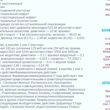
гит
ит неуточненный
ЛЕ
ллит
РЕ
 подкожной клетчатки
стициальный нефрит
ИН
интерстициальный нефрит
тициальные болезни почек
дящих путей без установленной локализации
сулы1 капс.цефаклор моногидрат524,48 мг(соответствует
КАФ
ательные вещества:
диметикон — 10 мг; крахмал
ния стеарат — 8 мг
оболочка капсулы:
желатин — 99,02 мг;
 диоксид титана (E171) — 2,99 мг; индиготин (E132) — 0,003
К 
КА
 мг); в коробке 1 или 2 блистера.
ния 100 мл суспензии 125 мг/5 мл или 250 мг/5 мл приема
КА
идрат2622 или 5244 мг(соответствует 2500 или 5000 мг
МУЗЫ
ые вещества:
диметикон — 0,1 г; крахмал кукурузный — 0,2
КА
; додецилсульфат натрия — 0,015 г; сахароза — 57,3302 г;
ТЕОР
г; земляничный ароматизатор — 0,4 г 1 мерная ложка
КА
одержит 2,86 г сахарозы = 0,24 ХЕ
ИСТО
по 100 мл, в комплекте с мерной ложкой; в коробке 1 или 2
 действиеФармакологическое действие -
рицидное.ФармакодинамикаЦефаклор Стада действует при
дующими грамположительными и грамотрицательными
АРХ
., Citrobacter diversus, Escherichia coli, Haemophilus
 резистентные к ампициллину,
Klebsiellen, Moraxella
hea,
включая пенициллинообразующие штаммы,
Peptococcus
ПРА
, Propionibacterium, Proteus mirabilis,
стафилококки, включая
коагулазоотрицательные и пенициллинообразующие
ПЕ
ие и другие стрептококки,
Streptococcus pneumonae.
СТО
 следующими возбудителями, действие Цефаклора Стада
2011 
ragilis, Citrobacter freundi,
индол-положительные
Proteus
ВС