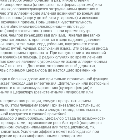
мам сывороточной болезни, в различной степени
й гиперемии кожи (множественные формы эритемы) или
кциях, сопровождающихся затруднениями движения в
чно эти аллергические явления возникают во время или
Цефаклором (чаще у детей, чем у взрослых) и исчезают
е окончания приема. Повышенная чувствительность
и к антибиотикам-цефалоспоринам — вплоть до
го (анафилактического) шока — при приеме внутрь
же, чем при инъекциях (в/в или в/м). Тяжелая внезапно
увствительность проявляется в виде падения давления
и шока, отека лица, сердцебиения, внутреннего отека
ьных путей, удушья, распухания языка. Эти реакции иногда
первого приема препарата. При наступлении этих явлений
я врачебная помощь. В редких случаях во время лечения
ые кожные явления с угрожающими жизни аллергическими
ром Стивенса — Джонсона, эксфолиативный дерматит,
язь с приемом Цефаклора до настоящего времени не
ра в больших дозах или при сильно ограниченной функции
зникает преходящая гипертензия. Длительный или повторный
вести к вторичному заражению (суперинфекции) и
ьными к Цефаклору (резистентными) микробами или
аллергическая реакция, следует прекратить прием
ь об этом лечащему врачу. При внезапно наступивших
шенной чувствительности следует немедленно вызвать
ольной нуждается в срочной врачебной
факлор и антибиотики:
Цефаклор Стада по возможности
с препаратами, тормозящими рост бактерий (например с
цином, сульфаниламидами или тетрациклином), т.к.
 снизиться. Усиление эффекта может наблюдаться при
другими противоинфекционными препаратами