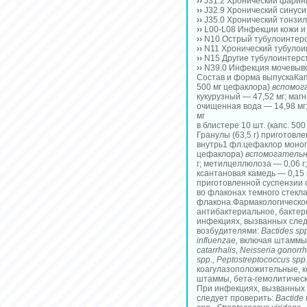
››
J31.2 Хронический фарин
››
J32.9 Хронический синус
››
J35.0 Хронический тонзи
››
L00-L08 Инфекции кожи и
››
N10 Острый тубулоинтер
››
N11 Хронический тубуло
››
N15 Другие тубулоинтерс
››
N39.0 Инфекция мочевыво
Состав и форма выпускаКап
500 мг цефаклора)
вспомог
кукурузный — 47,52 мг; маг
очищенная вода — 14,98 мг;
мг
в блистере 10 шт. (капс. 500
Гранулы (63,5 г) приготовле
внутрь1 фл.цефаклор моног
цефаклора)
вспомогательн
г; метилцеллюлоза — 0,06 г
ксантановая камедь — 0,15 
приготовленной суспензии с
во флаконах темного стекла 
флакона.Фармакологическое
антибактериальное, бакте
инфекциях, вызванных сле
возбудителями:
Bactides spp
influenzae,
включая штаммы,
catarrhalis, Neisseria gonorr
spp., Peptostreptococcus spp.
коагулазоположительные, 
штаммы, бета-гемолитическ
При инфекциях, вызванных
следует проверить:
Bactide f