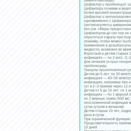
(аминогликозиды).
Цефаклор и пробенецид:
од
Цефаклора почками и ведет
более высокой концентраци
Цефаклор и антикоагулян
одновременно с Цефаклоро
(антикоагулянты кумаринов
без (см. «Меры предосторо
Цефаклором до сих пор не 
обратиться к врачу при по
упаковку, чтобы можно был
применения и дозы
Капсулы
жидкости, возможно во врем
Взрослым и детям старше 10 
инфекциях — по 2 капс. (1 г)
Для лечения острых гонорейн
пробенецида.
Гранулы приготовления су
Детям до 6 лет: по 30 мг/кг/
инфекциях — 40–50 мг/кг/сут
инфекциях, например при н
сут в 2–3 приема через 12 и 
Детям от 6 до 10 лет: по 1 
инфекциях — по 1 мерной ло
по 2 мерные ложки (500 мг) 
неосложненной инфекции мо
сутки (утром и вечером).
Детям старше 10 лет, подро
раза в сутки.
При ограниченной функции 
Продолжительность приема
10 дней.