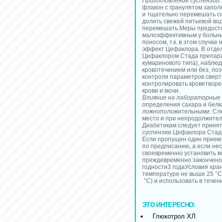
Приготовление суспензии.
флакон с гранулятом запол
и тщательно перемешать с
долить свежей питьевой во
перемешать.Меры предост
малоэффективным у больны
поносом, т.к. в этом случа
эффект Цефаклора. В отде
Цефаклором Стада препара
кумаринового типа), наблю
кровотечением или без, по
контроля параметров сверт
контролировать кроветворе
крови и мочи.
Влияние на лабораторные 
определения сахара и белка 
ложноположительными. След
место и при непродолжите
Диабетикам следует принять
суспензии Цефаклора Стада 
Если пропущен один прием 
по предписанию, а если нес
своевременно установить в
преждевременно закончено,
годности3 годаУсловия хра
температуре не выше 25 °C
°C) и использовать в течен
ЭТО ИНТЕРЕСНО:
Глюкотрол ХЛ