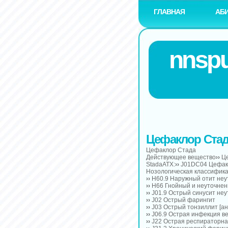
ГЛАВНАЯ
АБ
nnspu
Цефаклор Ста
Цефаклор Стада
Действующее вещество
››
Це
StadaАТХ:
››
J01DC04 Цефак
Нозологическая классифика
››
H60.9 Наружный отит не
››
H66 Гнойный и неуточнен
››
J01.9 Острый синусит не
››
J02 Острый фарингит
››
J03 Острый тонзиллит [ан
››
J06.9 Острая инфекция в
››
J22 Острая респираторна