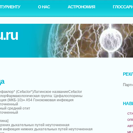
ИТУРИЕНТУ
О НАС
АСТРОНОМИЯ
ГЛОССАР
.ru
РЕК
да
Парт
факлор* (Cefaclor*)Латинское названиеCefaclor
лорФармакологическая группа: Цефалоспорины
ция (МКБ-10)
››
A54 Гонококковая инфекция
НАВ
уточненный
ный средний отит
уточненный
СТУ
ОП
гина]
ерхних дыхательных путей неуточненная
АВ
я инфекция нижних дыхательных путей неуточненная
МЕ