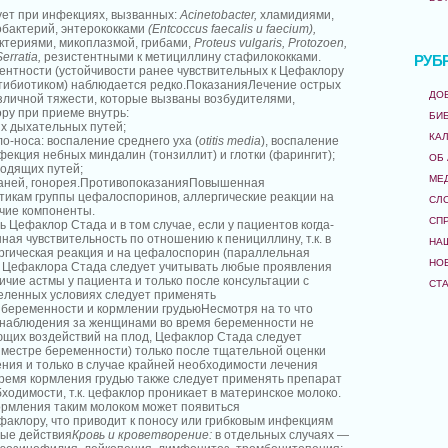
ет при инфекциях, вызванных:
Acinetobacter,
хламидиями,
бактерий, энтерококками
(Entcoccus faecalis и faecium),
ктериями, микоплазмой, грибами,
Proteus vulgaris, Protozoen,
erratia,
резистентными к метициллину стафилококками.
РУБ
ентности (устойчивости ранее чувствительных к Цефаклору
тибиотиком) наблюдается редко.ПоказанияЛечение острых
ДО
зличной тяжести, которые вызваны возбудителями,
ру при приеме внутрь:
БИ
их дыхательных путей;
КА
ло-носа: воспаление среднего уха (
otitis media
), воспаление
нфекция небных миндалин (тонзиллит) и глотки (фарингит);
ОБ
водящих путей;
МЕ
тканей, гонорея.ПротивопоказанияПовышенная
отикам группы цефалоспоринов, аллергические реакции на
СЛ
чие компоненты.
СП
Цефаклор Стада и в том случае, если у пациентов когда-
ая чувствительность по отношению к пенициллину, т.к. в
НА
ргическая реакция и на цефалоспорин (параллельная
НО
и Цефаклора Стада следует учитывать любые проявления
ичие астмы у пациента и только после консультации с
СТ
еленных условиях следует применять
беременности и кормлении грудьюНесмотря на то что
 наблюдения за женщинами во время беременности не
щих воздействий на плод, Цефаклор Стада следует
риместре беременности) только после тщательной оценки
ения и только в случае крайней необходимости лечения
ремя кормления грудью также следует применять препарат
бходимости, т.к. цефаклор проникает в материнское молоко.
кормления таким молоком может появиться
факлору, что приводит к поносу или грибковым инфекциям
ные действия
Кровь и кроветворение:
в отдельных случаях —