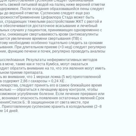
Для приготовления суспензии следует оригинальный
нить свежей питьевой водой на палец ниже верхней отметки
одержимое. После оседания образовавшейся пены следует
ды до верхней отметки. Суспензию следует еще раз
орожностиПрименение Цефаклора Стада может быть
х, страдающих тяжелыми расстройствами ЖКТ с рвотой и
е не обеспечивается достаточное всасывание и лечебный
льных случаях у пациентов, принимающих одновременно с
ты, снижающие свертываемость крови (антикоагулянты
дается увеличение времени свертывания (ПВ) с
этому необходимо особенно тщательно следить за сроками
ывания. При длительном приеме (>3 нед) следует регулярно
ние, функцию печени и почек, регулярно проводить анализы
исследования.
Результаты неферментативных методов
в моче, также как и теста Кумбса, могут оказаться
ует обратить внимание на то, что эти явления могут иметь
льном приеме препарата.
 во внимание, что 1 мерная ложка (5 мл) приготовленной
содержит 2,86 г сахарозы = 0,24 ХЕ .
лекарства, следует принять его в самое ближайшее время
колько — обратиться к лечащему врачу контроля, чтобы
озможное усугубление болезни. Если лечение прервано или
 возникает опасность появления остаточных явлений.Срок
ненияСписок Б.: В защищенном от света месте, при
. Приготовленную суспензию хранить в холодильнике (2–8
ие 14 дней.