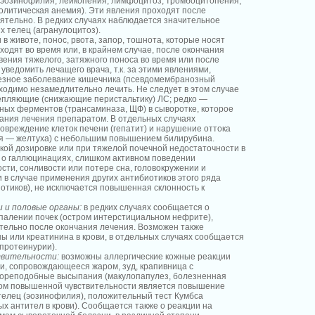
(эозинофилия, лейкопения, лимфоцитоз, тромбоцитопения;
олитическая анемия). Эти явления проходят после
ятельно. В редких случаях наблюдается значительное
 телец (агранулоцитоз).
в животе, понос, рвота, запор, тошнота, которые носят
оходят во время или, в крайнем случае, после окончания
вения тяжелого, затяжного поноса во время или после
уведомить лечащего врача, т.к. за этими явлениями,
ьезное заболевание кишечника (псевдомембранозный
ходимо незамедлительно лечить. Не следует в этом случае
епляющие (снижающие перистальтику) ЛС; редко —
ых ферментов (трансаминаза, ЩФ) в сыворотке, которое
ания лечения препаратом. В отдельных случаях
вреждение клеток печени (гепатит) и нарушение оттока
ия — желтуха) с небольшим повышением билирубина.
кой дозировке или при тяжелой почечной недостаточности в
 о галлюцинациях, слишком активном поведении
ости, сонливости или потере сна, головокружении и
и в случае применения других антибиотиков этого ряда
тиков), не исключается повышенная склонность к
и и половые органы:
в редких случаях сообщается о
палении почек (остром интерстициальном нефрите),
тельно после окончания лечения. Возможен также
 или креатинина в крови, в отдельных случаях сообщается
(протеинурии).
твительности:
возможны аллергические кожные реакции
и, сопровождающееся жаром, зуд, крапивница с
кореподобные высыпания (макулопапулез, болезненная
ком повышенной чувствительности является повышение
телец (эозинофилия), положительный тест Кумбса
х антител в крови). Сообщается также о реакции на