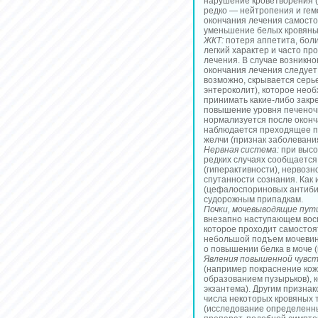
нарушение кроветворения 
редко — нейтропения и гем
окончания лечения самосто
уменьшение белых кровяных
ЖКТ:
потеря аппетита, боли 
легкий характер и часто пр
лечения. В случае возникно
окончания лечения следует 
возможно, скрывается сер
энтероколит), которое необ
принимать какие-либо закр
повышение уровня печеночн
нормализуется после оконч
наблюдается преходящее по
желчи (признак заболеван
Нервная система:
при высо
редких случаях сообщается
(гиперактивности), нервозн
спутанности сознания. Как 
(цефалоспориновых антибио
судорожным припадкам.
Почки, мочевыводящие пут
внезапно наступающем вос
которое проходит самостоя
небольшой подъем мочевины
о повышении белка в моче 
Явления повышенной чувс
(например покраснение кож
образованием пузырьков), 
экзантема). Другим призна
числа некоторых кровяных 
(исследование определенны