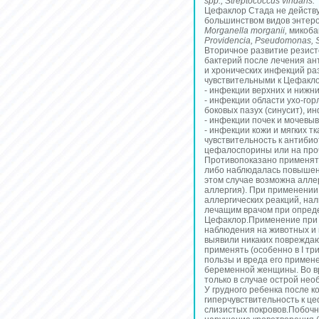
spp., Streptococcus viridans.
Цефаклор Стада не действу
большинством видов энтеро
Morganella morganii,
микоба
Providencia, Pseudomonas, S
Вторичное развитие резист
бактерий после лечения ан
и хронических инфекций ра
чувствительными к Цефакло
- инфекции верхних и нижн
- инфекции области ухо-гор
боковых пазух (синусит), и
- инфекции почек и мочевы
- инфекции кожи и мягких 
чувствительность к антиби
цефалоспорины или на про
Противопоказано применять 
либо наблюдалась повышенн
этом случае возможна алле
аллергия). При применени
аллергических реакций, нал
лечащим врачом при опред
Цефаклор.Применение при 
наблюдения на животных и
выявили никаких повреждаю
применять (особенно в I т
пользы и вреда его примен
беременной женщины. Во в
только в случае острой нео
У грудного ребенка после 
гиперчувствительность к це
слизистых покровов.Побоч