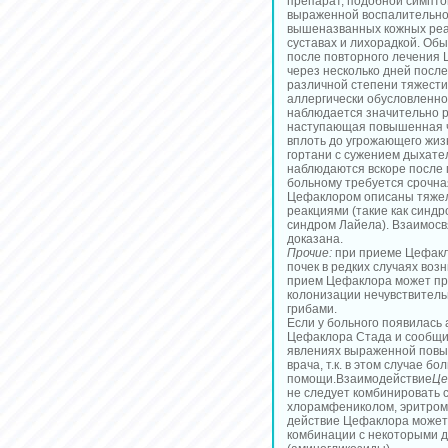
препарат, подобной симпто
выраженной воспалительно
вышеназванных кожных реа
суставах и лихорадкой. Обы
после повторного лечения 
через несколько дней посл
различной степени тяжест
аллергически обусловленно
наблюдается значительно ре
наступающая повышенная ч
вплоть до угрожающего жизн
гортани с сужением дыхател
наблюдаются вскоре после 
больному требуется срочна
Цефаклором описаны тяжел
реакциями (такие как синд
синдром Лайела). Взаимосв
доказана.
Прочие:
при приеме Цефакло
почек в редких случаях во
прием Цефаклора может при
колонизации нечувствител
грибами.
Если у больного появилась 
Цефаклора Стада и сообщит
явлениях выраженной повы
врача, т.к. в этом случае б
помощи.Взаимодействие
Це
не следует комбинировать 
хлорамфениколом, эритроми
действие Цефаклора может
комбинации с некоторыми 