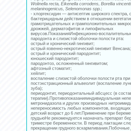
Wolinella recta, Eikenella corrodens, Borellia vincent
melaninogenicus, Selenomonas spp.
;
- хлоргексидин — антисептик широкого спектра,
бактерицидным действием в отношении вегетат
грамотрицательных и грамположительных микроо
дрожжей, дерматофитов и липофильных
вирусов.ПоказанияИнфекционно-воспалительны
пародонта и слизистой оболочки полости рта:
острый и хронический гингивит;
острый язвенно-некротический гингивит Венсана;
острый и хронический пародонтит;
юношеский пародонтит;
пародонтоз, осложненный гингивитом;
афтозный стоматит;
хейлит;
воспаление слизистой оболочки полости рта при
постэкстракционный альвеолит (воспаление лун
зуба);
периодонтит, периодонтальный абсцесс (в сост
терапии).Противопоказанияиндивидуальная неп
метронидазола и других производных нитроимида
непереносимость любых компонентов, входящих 
детский возраст до 6 лет.Применение при берем
грудьюНе рекомендуется назначать препарат бе
триместре беременности. В период лактации сле
прекращении грудного вскармливания.Побочные