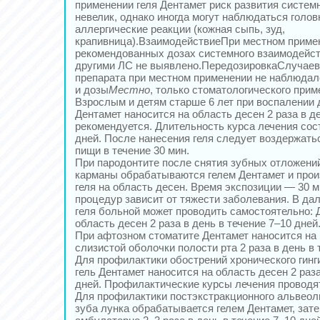
применении геля Дентамет риск развития систе
невелик, однако иногда могут наблюдаться голов
аллергические реакции (кожная сыпь, зуд,
крапивница).ВзаимодействиеПри местном приме
рекомендованных дозах системного взаимодейст
другими ЛС не выявлено.ПередозировкаСлучаев
препарата при местном применении не наблюда
и дозы
Местно
, только стоматологического прим
Взрослым и детям старше 6 лет при воспалении д
Дентамет наносится на область десен 2 раза в д
рекомендуется. Длительность курса лечения сос
дней. После нанесения геля следует воздержатьс
пищи в течение 30 мин.
При пародонтите после снятия зубных отложени
карманы обрабатываются гелем Дентамет и прои
геля на область десен. Время экспозиции — 30 м
процедур зависит от тяжести заболевания. В д
геля больной может проводить самостоятельно: 
область десен 2 раза в день в течение 7–10 дней
При афтозном стоматите Дентамет наносится на
слизистой оболочки полости рта 2 раза в день в 
Для профилактики обострений хронического гинг
гель Дентамет наносится на область десен 2 раза
дней. Профилактические курсы лечения проводятс
Для профилактики постэкстракционного альвеол
зуба лунка обрабатывается гелем Дентамет, зате