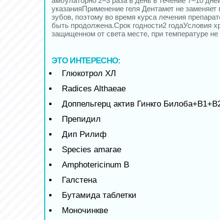
амбулаторно 2–3 раза в день в течение 7–10 дн
указанияПрименение геля Дентамет не заменяет 
зубов, поэтому во время курса лечения препара
быть продолжена.Срок годности2 годаУсловия х
защищенном от света месте, при температуре не
ЭТО ИНТЕРЕСНО:
Глюкотрол ХЛ
Radices Althaeae
Доппельгерц актив Гинкго Билоба+B1+B
Препидил
Дип Рилиф
Species amarae
Amphotericinum B
Галстена
Бутамида таблетки
Моночинкве