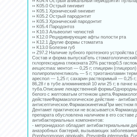
››
K04.4 Острый апикальный периодонтит пульпа
››
K05.0 Острый гингивит
››
K05.1 Хронический гингивит
››
K05.2 Острый пародонтит
››
K05.3 Хронический пародонтит
››
K05.4 Пародонтоз
››
K10.3 Альвеолит челюстей
››
K12.0 Рецидивирующие афты полости рта
››
K12.1 Другие формы стоматита
››
K13.0 Болезни губ
››
Z97.2 Наличие зубного протезного устройства (
Состав и форма выпускаГель стоматологический
гхлоргексидина глюконата 20% раствор0,5 г
вспо
вещества:
ментол — 0,25 г; глицерин (глицерол) 
полипропиленгликоль — 5 г; триэтаноламин терм
ареспол — 1,25 г; сахарин растворимый — 0,25 г
86,28 г в тубе алюминиевой 10 или 25 г; в пачке 
туба.Описание лекарственной формыОднородный 
белого с желтоватым оттенком цвета.Фармаколо
действиеФармакологическое действие - антибак
антисептическое.ФармакокинетикаПри местном п
Дентамет практически не всасывается.Фармако
препарата обусловлена наличием в его составе 
антибактериальных компонентов:
- метронидазол обладает антибактериальным де
анаэробных бактерий, вызывающих заболевания
Porphyromonas gingivalis, Prevotella intermedia, Fu