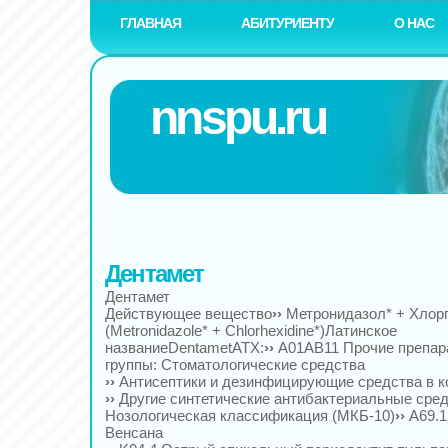
ГЛАВНАЯ
АБИТУРИЕНТУ
О НАС
nnspu.ru
Дентамет
Дентамет
Действующее вещество
››
Метронидазол* + Хлор
(Metronidazole* + Chlorhexidine*)Латинское
названиеDentametАТХ:
››
A01AB11 Прочие препар
группы: Стоматологические средства
››
Антисептики и дезинфицирующие средства в 
››
Другие синтетические антибактериальные сред
Нозологическая классификация (МКБ-10)
››
A69.1
Венсана