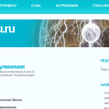
ИТУРИЕНТУ
О НАС
АСТРОНОМИЯ
ГЛОССАР
.ru
РЕК
булинемия
Парт
муноглобулинов А или G.
опулярная Энциклопедия"
НАВ
СТУ
ОП
ическая Школа
АВ
ереживания
МЕ