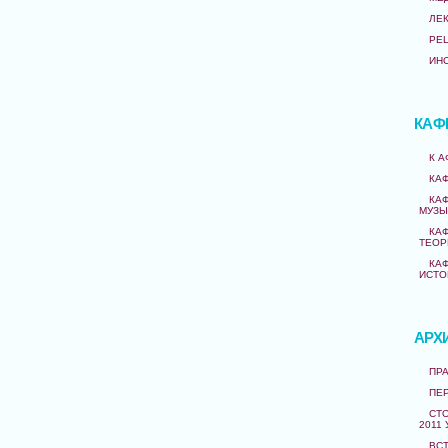
ЛЕ
РЕ
ИН
КАФ
К 
КА
КА
МУЗЫ
КА
ТЕОР
КА
ИСТО
АРХ
ПРА
ПЕ
СТО
2011 
ВС