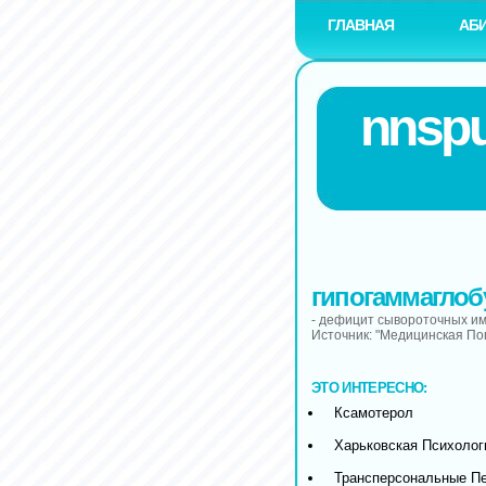
ГЛАВНАЯ
АБ
nnspu
гипогаммагло
- дефицит сывороточных им
Источник: "Медицинская П
ЭТО ИНТЕРЕСНО:
Ксамотерол
Харьковская Психолог
Трансперсональные П