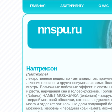
ГЛАВНАЯ
АБИТУРИЕНТУ
О НАС
nnspu.ru
Налтрексон
(Naltrexone)
лекарственное вещество - антагонист ов; приме
лечения героино- и других опиумозависимых бол
внутрь. Возможные побочные эффекты: спазмы 
и рвота, нарушения сна и головокружение. Торго
(Nalorex).НАМЕТ МОЗЖЕЧКА (tentorium) - закруг
твердой мозговой оболочки, которая внедряется
мозга и отделяет затылочные доли полушарий бо
мозжечка (неровный передний край намета мозжеч