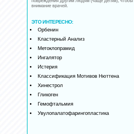
повреждения другим людям (чаще детям), чтобы 
внимание врачей.
ЭТО ИНТЕРЕСНО:
Орбенин
Кластерный Анализ
Метоклопрамид
Ингалятор
Истерия
Классификация Мотивов Нюттена
Хинестрол
Гликоген
Гемофтальмия
Увулопалатофарингопластика