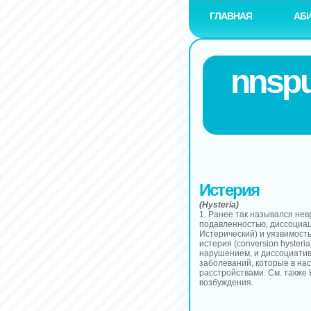
ГЛАВНАЯ
АБ
nnspu
Истерия
(Hysteria)
1. Ранее так назывался не
подавленностью, диссоциац
Истерический) и уязвимост
истерия (conversion hyster
нарушением, и диссоциативн
заболеваний, которые в н
расстройствами. См. также 
возбуждения.