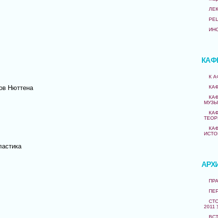
ЛЕ
РЕ
ИН
КАФ
К 
ов Нюттена
КА
КА
МУЗЫ
КА
ТЕОР
КА
ИСТО
ластика
АРХ
ПРА
ПЕ
СТО
2011 
ВС