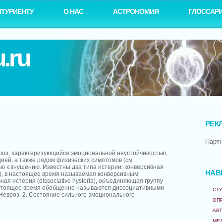
ИТУРИЕНТУ
О НАС
АСТРОНОМИЯ
ГЛОССАР
.ru
РЕК
Парт
вроз, характеризующийся эмоциональной неустойчивостью,
ией, а также рядом физических симптомов (см.
ью к внушению. Известны два типа истерии: конверсивная
НАВ
ia), в настоящее время называемая конверсивным
ая истерия (dissociative hysteria), объединяющая группу
астоящее время обобщенно называются диссоциативными
СТУ
Невроз. 2. Состояние сильного эмоционального
ОП
АВ
МЕ