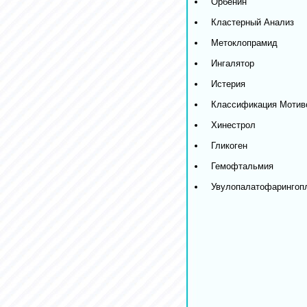
Орбенин
Кластерный Анализ
Метоклопрамид
Ингалятор
Истерия
Классификация Мотив
Хинестрол
Гликоген
Гемофтальмия
Увулопалатофарингоп