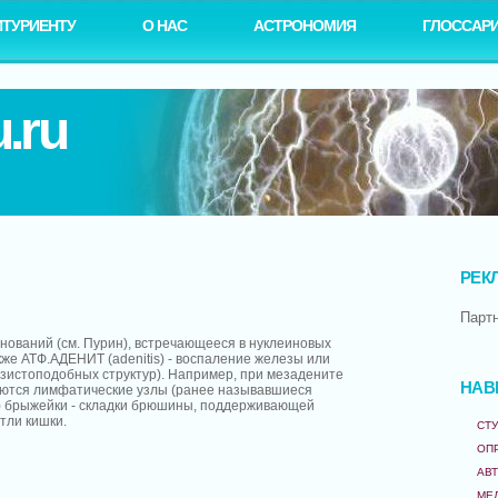
ИТУРИЕНТУ
О НАС
АСТРОНОМИЯ
ГЛОССАР
.ru
РЕК
Парт
нований (см. Пурин), встречающееся в нуклеиновых
кже АТФ.АДЕНИТ (adenitis) - воспаление железы или
езистоподобных структур). Например, при мезадените
НАВ
ажаются лимфатические узлы (ранее называвшиеся
 брыжейки - складки брюшины, поддерживающей
тли кишки.
СТУ
ОП
АВ
МЕ