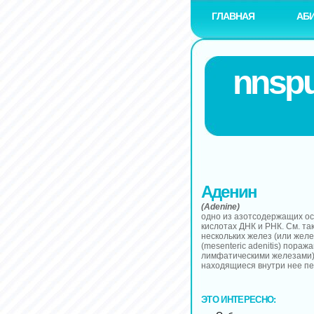
ГЛАВНАЯ
АБ
nnspu
Аденин
(Adenine)
одно из азотсодержащих ос
кислотах ДНК и РНК. См. та
нескольких желез (или жел
(mesenteric adenitis) пор
лимфатическими железами)
находящиеся внутри нее пе
ЭТО ИНТЕРЕСНО: