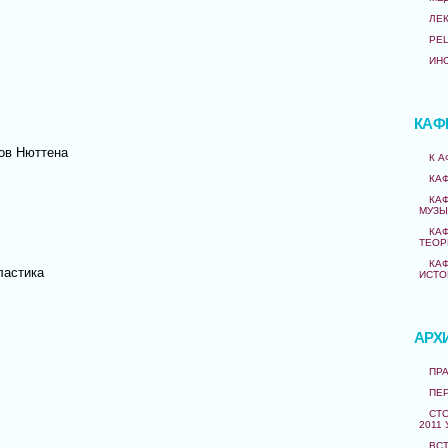
ЛЕ
РЕ
ИН
КАФ
ов Нюттена
К 
КА
КА
МУЗЫ
КА
ТЕОР
КА
ластика
ИСТО
АРХ
ПРА
ПЕ
СТО
2011 
ВС