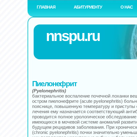
ГЛАВНАЯ
АБИТУРИЕНТУ
О НАС
nnspu.ru
Пиелонефрит
(Pyelonephritis)
бактериальное воспаление почечной лоханки ве
остром пиелонефрите (acute pyelonephritis) боль
пояснице, повышенную температуру и приступы 
лечения ему назначается соответствующий антиб
проводится полное урологическое обследовани
имеющихся в мочевой системе аномалий развити
будущем рецидивов заболевания. При хроничес
(chronic pyelonephritis) почки значительно умень