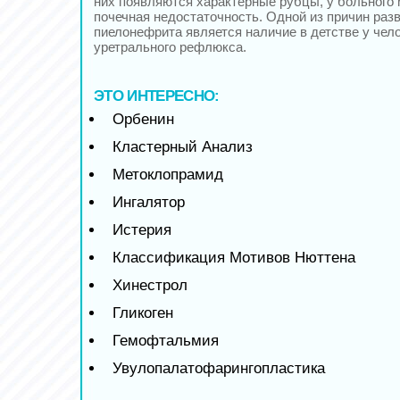
них появляются характерные рубцы, у больного 
почечная недостаточность. Одной из причин раз
пиелонефрита является наличие в детстве у чело
уретрального рефлюкса.
ЭТО ИНТЕРЕСНО:
Орбенин
Кластерный Анализ
Метоклопрамид
Ингалятор
Истерия
Классификация Мотивов Нюттена
Хинестрол
Гликоген
Гемофтальмия
Увулопалатофарингопластика